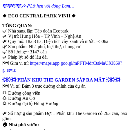
🎼🎼🎼🎼🎶🎵Lỡ hẹn với dòng Lam…
🍀 ECO CENTRAL PARK VINH 🍀
TỔNG QUAN:
🌿 Nhà sáng lập: Tập đoàn Ecopark
🌿 Vị trí: Hưng Hòa – TP Vinh – Nghệ An
🌿 Quy mô: 182.3 ha; Diện tích cây xanh và nước: ~50ha
🌿 Sản phẩm: Nhà phố, biệt thự, chung cư
🌿 Số lượng:~ 3147 căn
🌿 Pháp lý: sổ đỏ lâu dài
🗺 Gim vị trí:
https://maps.app.goo.gl/mPFTMdrCtsMaUXK69?
g_st=iz
💥💥💥 PHÂN KHU THE GARDEN SẮP RA MẮT 💥💥💥
🗺 Vị trí: Bám 3 trục đường chính của dự án
🌻 Đường công viên
🌻 Đường Âu Cơ
🌻 Đường đại lộ Hùng Vương
🌿 Số lượng sản phẩm Đợt 1 Phân khu The Garden có 263 căn, bao
gồm:
🏠 Nhà phố vườn: