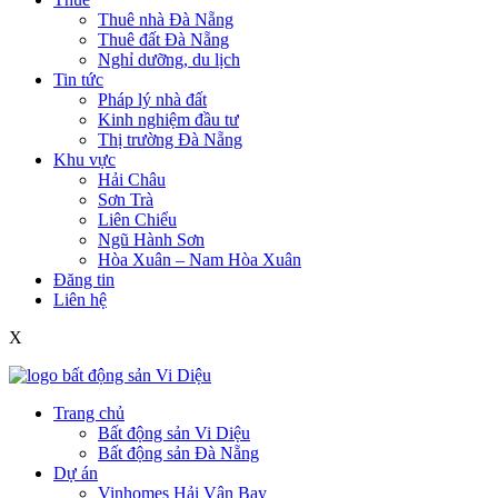
Thuê nhà Đà Nẵng
Thuê đất Đà Nẵng
Nghỉ dưỡng, du lịch
Tin tức
Pháp lý nhà đất
Kinh nghiệm đầu tư
Thị trường Đà Nẵng
Khu vực
Hải Châu
Sơn Trà
Liên Chiểu
Ngũ Hành Sơn
Hòa Xuân – Nam Hòa Xuân
Đăng tin
Liên hệ
X
Trang chủ
Bất động sản Vi Diệu
Bất động sản Đà Nẵng
Dự án
Vinhomes Hải Vân Bay