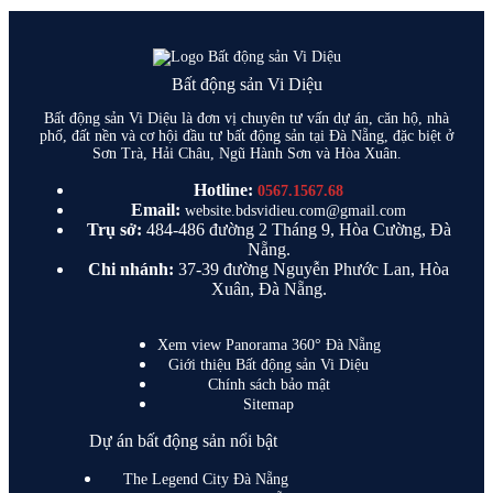
Bất động sản Vi Diệu
Bất động sản Vi Diệu là đơn vị chuyên tư vấn dự án, căn hộ, nhà
phố, đất nền và cơ hội đầu tư bất động sản tại Đà Nẵng, đặc biệt ở
Sơn Trà, Hải Châu, Ngũ Hành Sơn và Hòa Xuân.
Hotline:
0567.1567.68
Email:
website.bdsvidieu.com@gmail.com
Trụ sở:
484-486 đường 2 Tháng 9, Hòa Cường, Đà
Nẵng.
Chi nhánh:
37-39 đường Nguyễn Phước Lan, Hòa
Xuân, Đà Nẵng.
Xem view Panorama 360° Đà Nẵng
Giới thiệu Bất động sản Vi Diệu
Chính sách bảo mật
Sitemap
Dự án bất động sản nổi bật
The Legend City Đà Nẵng