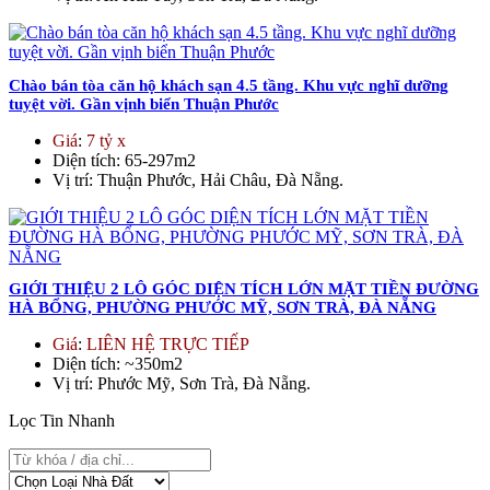
Chào bán tòa căn hộ khách sạn 4.5 tầng. Khu vực nghĩ dưỡng
tuyệt vời. Gần vịnh biển Thuận Phước
Giá
:
7 tỷ x
Diện tích
: 65-297m2
Vị trí
: Thuận Phước, Hải Châu, Đà Nẵng.
GIỚI THIỆU 2 LÔ GÓC DIỆN TÍCH LỚN MẶT TIỀN ĐƯỜNG
HÀ BỔNG, PHƯỜNG PHƯỚC MỸ, SƠN TRÀ, ĐÀ NẴNG
Giá
:
LIÊN HỆ TRỰC TIẾP
Diện tích
: ~350m2
Vị trí
: Phước Mỹ, Sơn Trà, Đà Nẵng.
Lọc Tin Nhanh