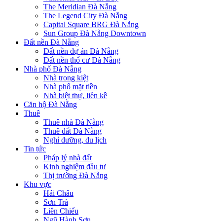
The Meridian Đà Nẵng
The Legend City Đà Nẵng
Capital Square BRG Đà Nẵng
Sun Group Đà Nẵng Downtown
Đất nền Đà Nẵng
Đất nền dự án Đà Nẵng
Đất nền thổ cư Đà Nẵng
Nhà phố Đà Nẵng
Nhà trong kiệt
Nhà phố mặt tiền
Nhà biệt thự, liền kề
Căn hộ Đà Nẵng
Thuê
Thuê nhà Đà Nẵng
Thuê đất Đà Nẵng
Nghỉ dưỡng, du lịch
Tin tức
Pháp lý nhà đất
Kinh nghiệm đầu tư
Thị trường Đà Nẵng
Khu vực
Hải Châu
Sơn Trà
Liên Chiểu
Ngũ Hành Sơn