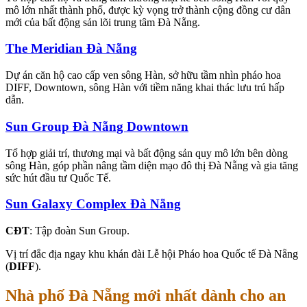
mô lớn nhất thành phố, được kỳ vọng trở thành cộng đồng cư dân
mới của bất động sản lõi trung tâm Đà Nẵng.
The Meridian Đà Nẵng
Dự án căn hộ cao cấp ven sông Hàn, sở hữu tầm nhìn pháo hoa
DIFF, Downtown, sông Hàn với tiềm năng khai thác lưu trú hấp
dẫn.
Sun Group Đà Nẵng Downtown
Tổ hợp giải trí, thương mại và bất động sản quy mô lớn bên dòng
sông Hàn, góp phần nâng tầm diện mạo đô thị Đà Nẵng và gia tăng
sức hút đầu tư Quốc Tế.
Sun Galaxy Complex Đà Nẵng
CĐT
: Tập đoàn Sun Group.
Vị trí đắc địa ngay khu khán đài Lễ hội Pháo hoa Quốc tế Đà Nẵng
(
DIFF
).
Nhà phố Đà Nẵng mới nhất dành cho an