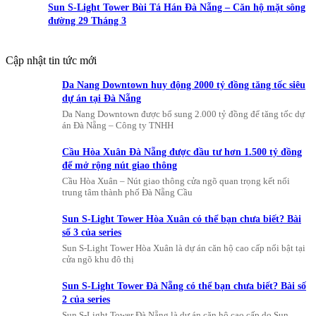
Sun S-Light Tower Bùi Tá Hán Đà Nẵng – Căn hộ mặt sông
đường 29 Tháng 3
Cập nhật tin tức mới
Da Nang Downtown huy động 2000 tỷ đồng tăng tốc siêu
dự án tại Đà Nẵng
Da Nang Downtown được bổ sung 2.000 tỷ đồng để tăng tốc dự
án Đà Nẵng – Công ty TNHH
Cầu Hòa Xuân Đà Nẵng được đầu tư hơn 1.500 tỷ đồng
để mở rộng nút giao thông
Cầu Hòa Xuân – Nút giao thông cửa ngõ quan trọng kết nối
trung tâm thành phố Đà Nẵng Cầu
Sun S-Light Tower Hòa Xuân có thể bạn chưa biết? Bài
số 3 của series
Sun S-Light Tower Hòa Xuân là dự án căn hộ cao cấp nổi bật tại
cửa ngõ khu đô thị
Sun S-Light Tower Đà Nẵng có thể bạn chưa biết? Bài số
2 của series
Sun S-Light Tower Đà Nẵng là dự án căn hộ cao cấp do Sun