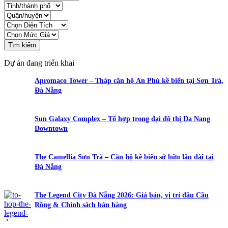
Tìm kiếm
Dự án đang triển khai
Apromaco Tower – Tháp căn hộ An Phú kề biển tại Sơn Trà,
Đà Nẵng
Sun Galaxy Complex – Tổ hợp trong đại đô thị Da Nang
Downtown
The Camellia Sơn Trà – Căn hộ kề biển sở hữu lâu dài tại
Đà Nẵng
The Legend City Đà Nẵng 2026: Giá bán, vị trí đầu Cầu
Rồng & Chính sách bán hàng