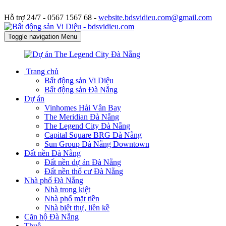
Hỗ trợ 24/7 -
0567 1567 68 -
website.bdsvidieu.com@gmail.com
Toggle navigation
Menu
Trang chủ
Bất động sản Vi Diệu
Bất động sản Đà Nẵng
Dự án
Vinhomes Hải Vân Bay
The Meridian Đà Nẵng
The Legend City Đà Nẵng
Capital Square BRG Đà Nẵng
Sun Group Đà Nẵng Downtown
Đất nền Đà Nẵng
Đất nền dự án Đà Nẵng
Đất nền thổ cư Đà Nẵng
Nhà phố Đà Nẵng
Nhà trong kiệt
Nhà phố mặt tiền
Nhà biệt thự, liền kề
Căn hộ Đà Nẵng
Thuê