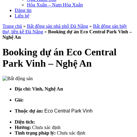
Hòa Xuân – Nam Hòa Xuân
Đăng tin
Liên hệ
Trang chủ
»
Bất động sản nhà phố Đà Nẵng
»
Bất động sản biệt
thự, liền kề Đà Nẵng
»
Booking dự án Eco Central Park Vinh –
Nghệ An
Booking dự án Eco Central
Park Vinh – Nghệ An
Địa chỉ:
Vinh, Nghệ An
Giá:
Thuộc dự án:
Eco Central Park Vinh
Diện tích:
Hướng:
Chưa xác định
Tình trạng pháp lý:
Chưa xác định