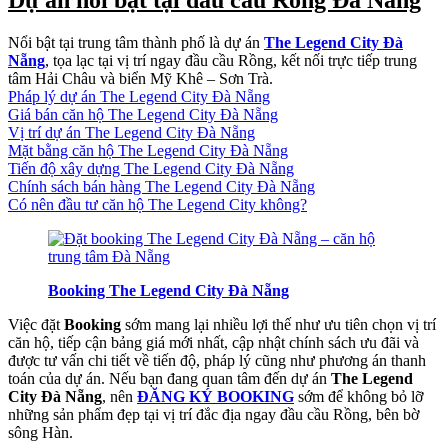
Nổi bật tại trung tâm thành phố là dự án
The Legend City Đà
Nẵng
, tọa lạc tại vị trí ngay đầu cầu Rồng, kết nối trực tiếp trung
tâm Hải Châu và biển Mỹ Khê – Sơn Trà.
Pháp lý dự án The Legend City Đà Nẵng
Giá bán căn hộ The Legend City Đà Nẵng
Vị trí dự án The Legend City Đà Nẵng
Mặt bằng căn hộ The Legend City Đà Nẵng
Tiến độ xây dựng The Legend City Đà Nẵng
Chính sách bán hàng The Legend City Đà Nẵng
Có nên đầu tư căn hộ The Legend City không?
Booking The Legend City Đà Nẵng
Việc đặt
Booking
sớm mang lại nhiều lợi thế như ưu tiên chọn vị trí
căn hộ, tiếp cận bảng giá mới nhất, cập nhật chính sách ưu đãi và
được tư vấn chi tiết về tiến độ, pháp lý cũng như phương án thanh
toán của dự án. Nếu bạn đang quan tâm đến dự án
The Legend
City Đà Nẵng
, nên
ĐĂNG KÝ BOOKING
sớm để không bỏ lỡ
những sản phẩm đẹp tại vị trí đắc địa ngay đầu cầu Rồng, bên bờ
sông Hàn.