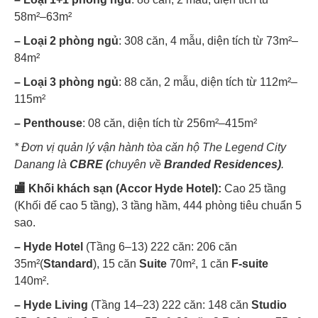
58m²–63m²
– Loại 2 phòng ngủ
: 308 căn, 4 mẫu, diện tích từ 73m²–
84m²
– Loại 3 phòng ngủ
: 88 căn, 2 mẫu, diện tích từ 112m²–
115m²
– Penthouse
: 08 căn, diện tích từ 256m²–415m²
* Đơn vị quản lý vận hành tòa căn hộ The Legend City
Danang là
CBRE
(
chuyên về
Branded Residences)
.
🏬 Khối khách sạn (
Accor
Hyde Hotel
):
Cao 25 tầng
(Khối đế cao 5 tầng), 3 tầng hầm, 444 phòng tiêu chuẩn 5
sao.
– Hyde Hotel
(Tầng 6–13) 222 căn: 206 căn
35m²(
Standard
), 15 căn
Suite
70m², 1 căn
F-suite
140m².
– Hyde Living
(Tầng 14–23) 222 căn: 148 căn
Studio