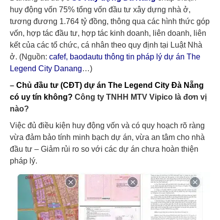
huy động vốn 75% tổng vốn đầu tư xây dựng nhà ở,
tương đương 1.764 tỷ đồng, thông qua các hình thức góp
vốn, hợp tác đầu tư, hợp tác kinh doanh, liên doanh, liên
kết của các tổ chức, cá nhân theo quy định tại Luật Nhà
ở. (Nguồn:
cafef, baodautu thông tin pháp lý dự án The
Legend City Danang
…)
–
Chủ đầu tư (CĐT) dự án The Legend City Đà Nẵng
có uy tín không?
Công ty TNHH MTV Vipico là đơn vị
nào?
Việc đủ điều kiện huy động vốn và có quy hoạch rõ ràng
vừa đảm bảo tính minh bạch dự án, vừa an tâm cho nhà
đầu tư – Giảm rủi ro so với các dự án chưa hoàn thiện
pháp lý.