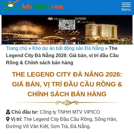
Togg
Menu
navi
Trang chủ
»
Kho dự án bất động sản Đà Nẵng
»
The
Legend City Đà Nẵng 2026: Giá bán, vị trí đầu Cầu
Rồng & Chính sách bán hàng
THE LEGEND CITY ĐÀ NẴNG 2026:
GIÁ BÁN, VỊ TRÍ ĐẦU CẦU RỒNG &
CHÍNH SÁCH BÁN HÀNG
Chủ đầu tư:
Công ty TNHH MTV VIPICO
Vị trí:
The Legend City Đầu Cầu Rồng, Sông Hàn,
Đường Võ Văn Kiệt, Sơn Trà, Đà Nẵng.