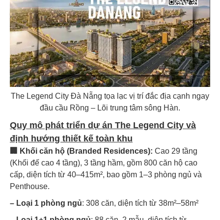
The Legend City Đà Nẵng tọa lạc vị trí đắc địa cạnh ngay
đầu cầu Rồng – Lõi trung tâm sông Hàn.
Quy mô phát triển dự án The Legend City và
định hướng thiết kế toàn khu
🏢 Khối căn hộ (Branded Residences):
Cao 29 tầng
(Khối đế cao 4 tầng), 3 tầng hầm, gồm 800 căn hộ cao
cấp, diện tích từ 40–415m², bao gồm 1–3 phòng ngủ và
Penthouse.
– Loại 1 phòng ngủ
: 308 căn, diện tích từ 38m²–58m²
– Loại 1+1 phòng ngủ
: 88 căn, 2 mẫu, diện tích từ