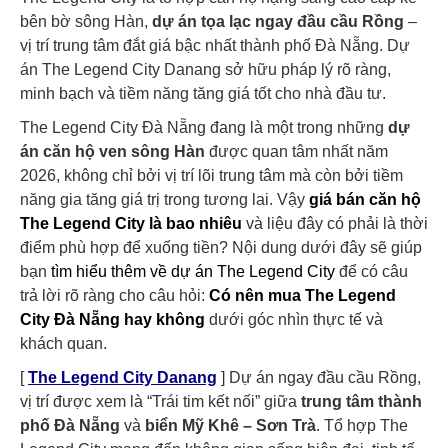
bên bờ
sông Hàn
,
dự án tọa lạc ngay đầu cầu Rồng
–
vị trí trung tâm đắt giá bậc nhất thành phố Đà Nẵng.
Dự
án The Legend City Danang
sở hữu pháp lý rõ ràng,
minh bạch và tiềm năng tăng giá tốt cho nhà đầu tư.
The Legend City Đà Nẵng đang là một trong những
dự
án căn hộ ven sông Hàn
được quan tâm nhất năm
2026, không chỉ bởi vị trí lõi trung tâm mà còn bởi tiềm
năng gia tăng giá trị trong tương lai. Vậy
giá bán căn hộ
The Legend City là bao nhiêu
và liệu đây có phải là thời
điểm phù hợp để xuống tiền? Nội dung dưới đây sẽ giúp
bạn
tìm hiểu thêm về dự án The Legend City
để có câu
trả lời rõ ràng cho câu hỏi:
Có nên mua The Legend
City Đà Nẵng hay không
dưới góc nhìn thực tế và
khách quan.
[
The Legend City Danang
] Dự án ngay đầu cầu Rồng,
vị trí được xem là “Trái tim kết nối” giữa
trung tâm thành
phố Đà Nẵng
và
biển Mỹ Khê – Sơn Trà
. Tổ hợp The