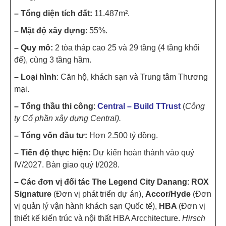
– Tổng diện tích đất:
11.487m².
– Mật độ xây dựng
: 55%.
– Quy mô:
2 tòa tháp cao 25 và 29 tầng (4 tầng khối
đế), cùng 3 tầng hầm.
– Loại hình
: Căn hộ, khách sạn và Trung tâm Thương
mại.
– Tổng thầu thi công
:
Central – Build TTrust
(
Công
ty Cổ phần xây dựng Central).
– Tổng vốn đầu tư:
Hơn 2.500 tỷ đồng.
– Tiến độ thực hiện:
Dự kiến hoàn thành vào quý
IV/2027. Bàn giao quý I/2028.
– Các đơn vị đối tác The Legend City Danang
:
ROX
Signature
(Đơn vị phát triển dự án),
Accor/Hyde
(Đơn
vị quản lý vận hành khách sạn Quốc tế),
HBA
(Đơn vị
thiết kế kiến trúc và nội thất HBA Arcchitecture.
Hirsch