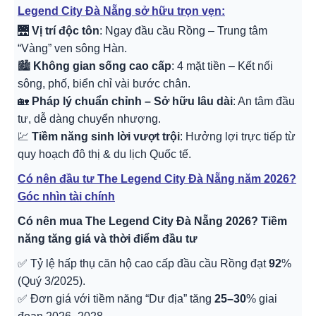
Legend City Đà Nẵng sở hữu trọn vẹn:
🌉
Vị trí độc tôn
: Ngay đầu cầu Rồng – Trung tâm
“Vàng” ven sông Hàn.
🏙️
Không gian sống cao cấp
: 4 mặt tiền – Kết nối
sông, phố, biển chỉ vài bước chân.
🏡
Pháp lý chuẩn chỉnh – Sở hữu lâu dài
: An tâm đầu
tư, dễ dàng chuyển nhượng.
💹
Tiềm năng sinh lời vượt trội
: Hưởng lợi trực tiếp từ
quy hoạch đô thị & du lịch Quốc tế.
Có nên đầu tư The Legend City Đà Nẵng năm 2026?
Góc nhìn tài chính
Có nên mua The Legend City Đà Nẵng 2026? Tiềm
năng tăng giá và thời điểm đầu tư
✅ Tỷ lệ hấp thụ căn hộ cao cấp đầu cầu Rồng đạt
92
%
(Quý 3/2025).
✅ Đơn giá với tiềm năng “Dư địa” tăng
25–30
% giai