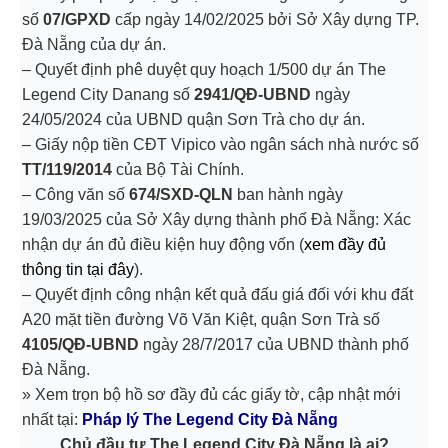
số
07/GPXD
cấp ngày 14/02/2025 bởi Sở Xây dựng TP.
Đà Nẵng của dự án.
– Quyết định phê duyệt
quy hoạch 1/500 dự án The
Legend
City Danang số
2941/QĐ-UBND
ngày
24/05/2024 của UBND
quận Sơn Trà
cho dự án.
– Giấy nộp tiền
CĐT Vipico
vào ngân sách nhà nước số
TT/119/2014
của Bộ Tài Chính.
– Công văn số
674/SXD-QLN
ban hành ngày
19/03/2025 của Sở Xây dựng thành phố Đà Nẵng: Xác
nhận dự án đủ điều kiện huy động vốn (
xem đầy đủ
thông tin tại đây
).
– Quyết định công nhận kết quả đấu giá đối với khu đất
A20 mặt tiền đường Võ Văn Kiệt, quận Sơn Trà số
4105/QĐ‑UBND
ngày 28/7/2017 của UBND thành phố
Đà Nẵng.
» Xem trọn bộ hồ sơ đầy đủ các giấy tờ, cập nhật mới
nhất tại:
Pháp lý The Legend City Đà Nẵng
Chủ đầu tư The Legend City Đà Nẵng là ai?