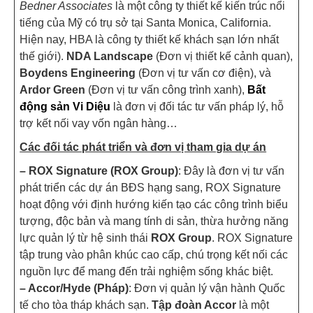
Bedner Associates
là một công ty thiết kế kiến trúc nổi
tiếng của Mỹ có trụ sở tại Santa Monica, California.
Hiện nay, HBA là công ty thiết kế khách sạn lớn nhất
thế giới).
NDA Landscape
(Đơn vị thiết kế cảnh quan),
Boydens Engineering
(Đơn vị tư vấn cơ điện), và
Ardor Green
(Đơn vị tư vấn công trình xanh),
Bất
động sản Vi Diệu
là đơn vị đối tác tư vấn pháp lý, hỗ
trợ kết nối vay vốn ngân hàng…
Các đối tác phát triển và đơn vị tham gia dự án
– ROX Signature (ROX Group)
: Đây là đơn vị tư vấn
phát triển các dự án
BĐS hạng sang
,
ROX Signature
hoạt động với định hướng kiến tạo các công trình biểu
tượng, độc bản và mang tính di sản, thừa hưởng năng
lực quản lý từ hệ sinh thái
ROX Group
. ROX Signature
tập trung vào phân khúc cao cấp, chú trọng kết nối các
nguồn lực để mang đến trải nghiệm sống khác biệt.
– Accor/Hyde (Pháp)
: Đơn vị quản lý vận hành Quốc
tế cho tòa tháp khách sạn.
Tập đoàn Accor
là một