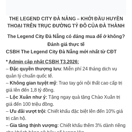
THE LEGEND CITY ĐÀ NẴNG – KHỞI ĐẦU HUYỀN
THOẠI TRÊN TRỤC ĐƯỜNG TỶ ĐÔ CỦA ĐÀ THÀNH
The Legend City Đà Nẵng có đáng mua để ở không?
Đánh giá thực tế
CSBH The Legend City Đà Nẵng mới nhất từ CĐT
*
Admin cập nhật CSBH T3.2026:
–
Đặc quyền thượng lưu
: Miễn phí 24 tháng dịch vụ
quản lý chuẩn quốc tế.
–
Không gian tuyệt mỹ
: Trao tay gói nội thất cao cấp trị
giá lên đến 1,8 tỷ đồng.
–
Lộc Xuân như ý:
Tặng ngay quà tặng Chào Xuân trị
giá đến 100 triệu đồng.
–
Ưu đãi vượt trội
: Chiết khấu đặc biệt lên đến 10% giá
trị căn hộ.
–
Gia tăng thịnh vượng
: Chiết khấu thêm 3% dành riêng