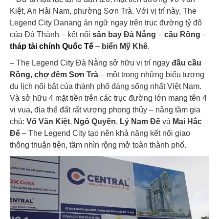
Kiệt, An Hải Nam, phường Sơn Trà. Với vị trí này, The
Legend City Danang án ngữ ngay trên trục đường tỷ đô
của Đà Thành – kết nối
sân bay Đà Nẵng
–
cầu Rồng
–
tháp tài chính Quốc Tế
–
biển Mỹ Khê
.
–
The Legend City Đà Nẵng
sở hữu vị trí ngay
đầu cầu
Rồng, chợ đêm Sơn Trà
– một trong những biểu tượng
du lịch nổi bật của thành phố đáng sống nhất Việt Nam.
Và sở hữu 4 mặt tiền trên các trục đường lớn mang tên 4
vị vua, địa thế đất rất vượng phong thủy – nâng tầm gia
chủ:
Võ Văn Kiệt
,
Ngô Quyền
,
Lý Nam Đế
và
Mai Hắc
Đế
– The Legend City tạo nên khả năng kết nối giao
thông thuận tiện, tầm nhìn rộng mở toàn thành phố.