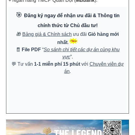
+ Ngân hàng TMCP Quân Đội (
MBbank
).
🎯
Đăng ký ngay để nhận ưu đãi & Thông tin
chính thức từ Chủ đầu tư!
🎁
Bảng giá & Chính sách
ưu đãi
Giỏ hàng mới
nhất
.
🧾
File PDF
“
So sánh chi tiết các dự án cùng khu
vực
”.
💬 Tư vấn
1-1 miễn phí 15 phút
với
Chuyên viên dự
án
.