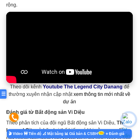
rộng.
Theo dõi kênh
Youtube The Legend City Danang
để
☰
thường xuyên nhận cập nhật
xem thông tin mới nhất về
dự án
Đánh giá từ Bất động sản Vi Diệu
Theo phân tích của đội ngũ Bất động sản Vi Diệu,
The
Legend City
sở hữu lợi thế hiếm có khi nằm ngay đầu
🎬 Video
🚧 Tiến độ
📐 Mặt bằng
⭐ Đánh giá
📊 Giá bán & CSBH
cầu Rồng, gần sông Hàn và bãi biển Mỹ Khê. Đây là một