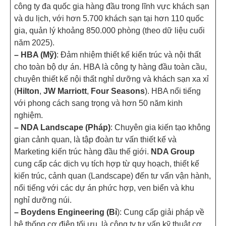
công ty đa quốc gia hàng đầu trong lĩnh vực khách sạn
và du lịch, với hơn 5.700 khách sạn tại hơn 110 quốc
gia, quản lý khoảng 850.000 phòng (theo dữ liệu cuối
năm 2025).
– HBA (Mỹ)
: Đảm nhiệm thiết kế kiến trúc và nội thất
cho toàn bộ dự án. HBA là công ty hàng đầu toàn cầu,
chuyên thiết kế nội thất nghỉ dưỡng và khách sạn xa xỉ
(
Hilton
,
JW Marriott
,
Four Seasons
). HBA nổi tiếng
với phong cách sang trọng và hơn 50 năm kinh
nghiệm.
– NDA Landscape (Pháp)
: Chuyên gia kiến tạo không
gian cảnh quan, là tập đoàn tư vấn thiết kế và
Marketing kiến trúc hàng đầu thế giới.
NDA Group
cung cấp các dịch vụ tích hợp từ quy hoạch, thiết kế
kiến trúc, cảnh quan (Landscape) đến tư vấn vận hành,
nổi tiếng với các dự án phức hợp, ven biển và khu
nghỉ dưỡng núi.
–
Boydens Engineering
(Bỉ
): Cung cấp giải pháp về
hệ thống cơ điện tối ưu, là công ty tư vấn kỹ thuật cơ