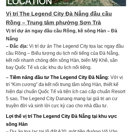
Vị trí The Legend City Đà Nẵng đầu cầu
Rồng – Trung tâm phường Sơn Trà
Vị trí dự án ngay đầu cầu Rồng, kề sông Hàn – Đà
Nẵng
– Đắc địa:
Vị trí dự án The Legend City
tọa lạc ngay đầu
cầu Rồng – Biểu tượng du lịch nổi tiếng của Đà Nẵng,
kết nối nhanh chóng đến sông Hàn, biển Mỹ Khê, sân
bay Quốc Tế và các khu du lịch nổi tiếng.
–
Tiềm năng đầu tư The Legend City Đà Nẵng
:
Với vị
trí “Kim cương” đa kết nối trung tâm sông Hàn, thiết kế
hiện đại chuẩn Quốc Tế và tiện ích cao cấp chuẩn Resort
5 sao, The Legend City Danang mang lại giá trị an cư
truyền đời và sinh lời cực kỳ cao cho nhà đầu tư.
Lợi thế vị trí The Legend City Đà Nẵng tại khu vực
sông Hàn
– Dự án tọa lạc tại lô đất A20, mặt tiền đường Võ Văn