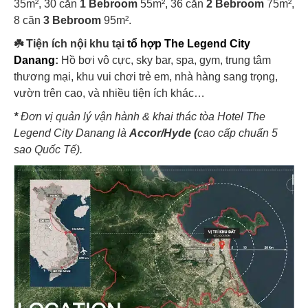
35m², 30 căn
1 Bebroom
55m², 36 căn
2 Bebroom
75m²,
8 căn
3 Bebroom
95m².
☘️ Tiện ích nội khu tại
tổ hợp The Legend City
Danang
:
Hồ bơi vô cực, sky bar, spa, gym, trung tâm
thương mại, khu vui chơi trẻ em, nhà hàng sang trọng,
vườn trên cao, và nhiều tiện ích khác…​
*
Đơn vị quản lý vận hành & khai thác tòa Hotel The
Legend City Danang là
Accor/Hyde (
cao cấp chuẩn 5
sao Quốc Tế).