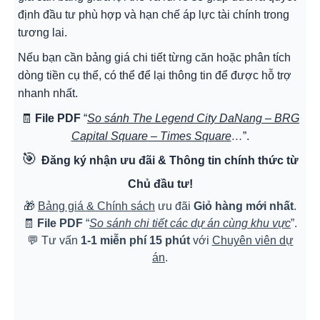
định đầu tư phù hợp và hạn chế áp lực tài chính trong
tương lai.
Nếu bạn cần bảng giá chi tiết từng căn hoặc phân tích
dòng tiền cụ thể, có thể để lại thông tin để được hỗ trợ
nhanh nhất.
🧾
File PDF
“
So sánh The Legend City DaNang – BRG
Capital Square – Times Square
…
”.
🎯
Đăng ký nhận ưu đãi & Thông tin chính thức từ
Chủ đầu tư!
🎁
Bảng giá & Chính sách
ưu đãi
Giỏ hàng mới nhất
.
🧾
File PDF
“
So sánh chi tiết các dự án cùng khu vực
”.
💬 Tư vấn
1-1 miễn phí 15 phút
với
Chuyên viên dự
án
.