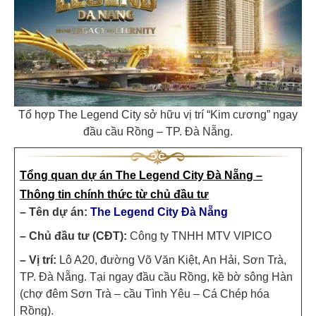
Tổ hợp The Legend City sở hữu vị trí “Kim cương” ngay
đầu cầu Rồng – TP. Đà Nẵng.
Tổng quan dự án The Legend City Đà Nẵng –
Thông tin chính thức từ chủ đầu tư
– Tên dự án:
The Legend City Đà Nẵng
– Chủ đầu tư (CĐT):
Công ty TNHH MTV VIPICO
– Vị trí:
Lô A20,
đường Võ Văn Kiệt
, An Hải, Sơn Trà,
TP. Đà Nẵng. Tại ngay đầu cầu Rồng, kề bờ sông Hàn
(chợ đêm Sơn Trà – cầu Tình Yêu – Cá Chép hóa
Rồng).