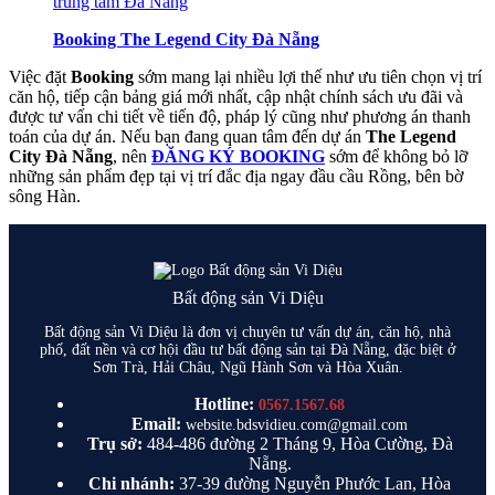
Booking The Legend City Đà Nẵng
Việc đặt
Booking
sớm mang lại nhiều lợi thế như ưu tiên chọn vị trí
căn hộ, tiếp cận bảng giá mới nhất, cập nhật chính sách ưu đãi và
được tư vấn chi tiết về tiến độ, pháp lý cũng như phương án thanh
toán của dự án. Nếu bạn đang quan tâm đến dự án
The Legend
City Đà Nẵng
, nên
ĐĂNG KÝ BOOKING
sớm để không bỏ lỡ
những sản phẩm đẹp tại vị trí đắc địa ngay đầu cầu Rồng, bên bờ
sông Hàn.
Bất động sản Vi Diệu
Bất động sản Vi Diệu là đơn vị chuyên tư vấn dự án, căn hộ, nhà
phố, đất nền và cơ hội đầu tư bất động sản tại Đà Nẵng, đặc biệt ở
Sơn Trà, Hải Châu, Ngũ Hành Sơn và Hòa Xuân.
Hotline:
0567.1567.68
Email:
website.bdsvidieu.com@gmail.com
Trụ sở:
484-486 đường 2 Tháng 9, Hòa Cường, Đà
Nẵng.
Chi nhánh:
37-39 đường Nguyễn Phước Lan, Hòa