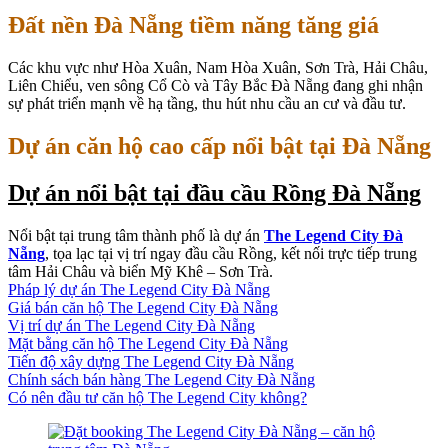
Đất nền Đà Nẵng tiềm năng tăng giá
Các khu vực như Hòa Xuân, Nam Hòa Xuân, Sơn Trà, Hải Châu,
Liên Chiểu, ven sông Cổ Cò và Tây Bắc Đà Nẵng đang ghi nhận
sự phát triển mạnh về hạ tầng, thu hút nhu cầu an cư và đầu tư.
Dự án căn hộ cao cấp nổi bật tại Đà Nẵng
Dự án nổi bật tại đầu cầu Rồng Đà Nẵng
Nổi bật tại trung tâm thành phố là dự án
The Legend City Đà
Nẵng
, tọa lạc tại vị trí ngay đầu cầu Rồng, kết nối trực tiếp trung
tâm Hải Châu và biển Mỹ Khê – Sơn Trà.
Pháp lý dự án The Legend City Đà Nẵng
Giá bán căn hộ The Legend City Đà Nẵng
Vị trí dự án The Legend City Đà Nẵng
Mặt bằng căn hộ The Legend City Đà Nẵng
Tiến độ xây dựng The Legend City Đà Nẵng
Chính sách bán hàng The Legend City Đà Nẵng
Có nên đầu tư căn hộ The Legend City không?