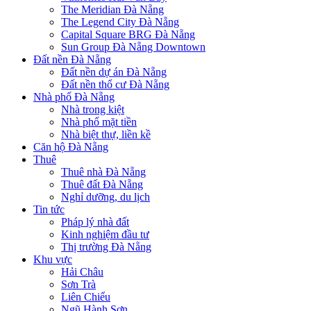
The Meridian Đà Nẵng
The Legend City Đà Nẵng
Capital Square BRG Đà Nẵng
Sun Group Đà Nẵng Downtown
Đất nền Đà Nẵng
Đất nền dự án Đà Nẵng
Đất nền thổ cư Đà Nẵng
Nhà phố Đà Nẵng
Nhà trong kiệt
Nhà phố mặt tiền
Nhà biệt thự, liền kề
Căn hộ Đà Nẵng
Thuê
Thuê nhà Đà Nẵng
Thuê đất Đà Nẵng
Nghỉ dưỡng, du lịch
Tin tức
Pháp lý nhà đất
Kinh nghiệm đầu tư
Thị trường Đà Nẵng
Khu vực
Hải Châu
Sơn Trà
Liên Chiểu
Ngũ Hành Sơn