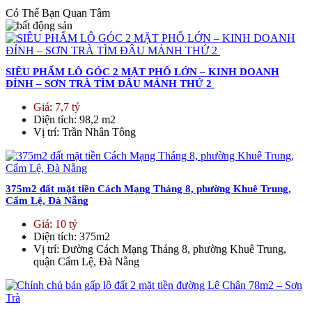
Có Thể Bạn Quan Tâm
SIÊU PHẨM LÔ GÓC 2 MẶT PHỐ LỚN – KINH DOANH
ĐỈNH – SƠN TRÀ TÌM ĐÂU MẢNH THỨ 2
Giá
:
7,7 tỷ
Diện tích
: 98,2 m2
Vị trí
: Trần Nhân Tông
375m2 đất mặt tiền Cách Mạng Tháng 8, phường Khuê Trung,
Cẩm Lệ, Đà Nẵng
Giá
:
10 tỷ
Diện tích
: 375m2
Vị trí
: Đường Cách Mạng Tháng 8, phường Khuê Trung,
quận Cẩm Lệ, Đà Nẵng