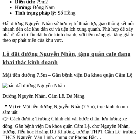
Diện tích:
79m2
Hướng:
Đông Nam
Tình trạng pháp lý:
Sổ Hồng
Đất đường Nguyễn Nhàn sở hữu vị trí thuận lợi, giao thông kết nối
nhanh đến các khu dân cư và tiện ích xung quanh. Phù hợp để xây
nhà ở, đầu tư lâu dài hoặc kinh doanh, với tiềm năng gia tăng giá trị
theo sự phát triển của khu vực.
Lô đất đường Nguyễn Nhàn, tặng quán cafe đang
khai thác kinh doanh
Mặt tiền đường 7.5m – Gần bệnh viện Đa khoa quận Cẩm Lệ
Đường Nguyễn Nhàn, Cẩm Lệ, Đà Nẵng.
📍
Vị trí
: Mặt tiền đường Nguyễn Nhàn(7.5m), trục kinh doanh
sầm uất.
👉 Cách đường Trường Chinh chỉ vài bước chân, lưu lượng xe
đông. Gần bệnh viện Đa khoa quận Cẩm Lệ, chợ Nguyễn Nhàn,
trường Tiểu học Hoàng Dư Khương, trường THPT Cẩm Lệ, trường
THCS Nguyễn Văn Linh, chung cư Phong Bắc…