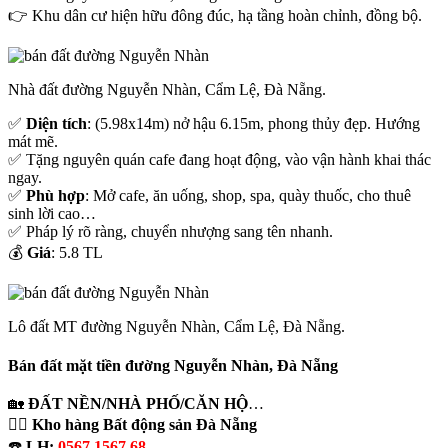
👉 Khu dân cư hiện hữu đông đúc, hạ tầng hoàn chỉnh, đồng bộ.
Nhà đất đường Nguyễn Nhàn, Cẩm Lệ, Đà Nẵng.
✅
Diện tích
: (5.98x14m) nở hậu 6.15m, phong thủy đẹp. Hướng
mát mẽ.
✅ Tặng nguyên quán cafe đang hoạt động, vào vận hành khai thác
ngay.
✅
Phù hợp
: Mở cafe, ăn uống, shop, spa, quày thuốc, cho thuê
sinh lời cao…
✅ Pháp lý rõ ràng, chuyển nhượng sang tên nhanh.
💰
Giá
: 5.8 TL
Lô đất MT đường Nguyễn Nhàn, Cẩm Lệ, Đà Nẵng.
Bán đất mặt tiền đường Nguyễn Nhàn, Đà Nẵng
🏡
ĐẤT NỀN/NHÀ PHỐ/CĂN HỘ
…
🕵‍♂️
Kho hàng Bất động sản Đà Nẵng
☎️
LH:
0567.1567.68