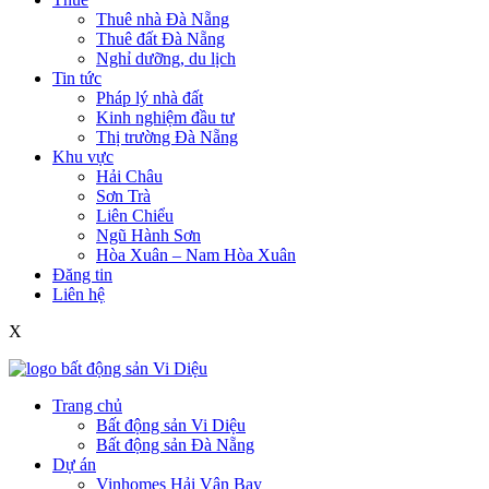
Thuê nhà Đà Nẵng
Thuê đất Đà Nẵng
Nghỉ dưỡng, du lịch
Tin tức
Pháp lý nhà đất
Kinh nghiệm đầu tư
Thị trường Đà Nẵng
Khu vực
Hải Châu
Sơn Trà
Liên Chiểu
Ngũ Hành Sơn
Hòa Xuân – Nam Hòa Xuân
Đăng tin
Liên hệ
X
Trang chủ
Bất động sản Vi Diệu
Bất động sản Đà Nẵng
Dự án
Vinhomes Hải Vân Bay