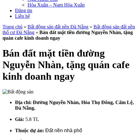
Hòa Xuân – Nam Hòa Xuân
Đăng tin
Liên hệ
Trang chủ
»
Bất động sản đất nền Đà Nẵng
»
Bất động sản đất nền
thổ cư Đà Nẵng
»
Bán đất mặt tiền đường Nguyễn Nhàn, tặng
quán cafe kinh doanh ngay
Bán đất mặt tiền đường
Nguyễn Nhàn, tặng quán cafe
kinh doanh ngay
Địa chỉ:
Đường Nguyễn Nhàn, Hòa Thọ Đông, Cẩm Lệ,
Đà Nẵng.
Giá:
5.8 TL
Thuộc dự án:
Đất nền nhà phố