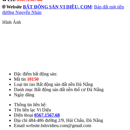
🌐
Website
BẤT ĐỘNG SẢN VI DIỆU. COM
:
Bán đất mặt tiền
đường Nguyễn Nhàn
Hình Ảnh
Đặc điểm bất động sản:
Mã tin
10150
Loại tin rao
Bất động sản đất nền Đà Nẵng
Danh mục
Bất động sản đất nền thổ cư Đà Nẵng
Ngày đăng
Thông tin liên hệ:
Tên liên lạc
Vi Diệu
Điện thoại
0567.1567.68
Địa chỉ
484-486 đường 2/9, Hải Châu, Đà Nẵng
Email
website.bdsvidieu.com@gmail.com