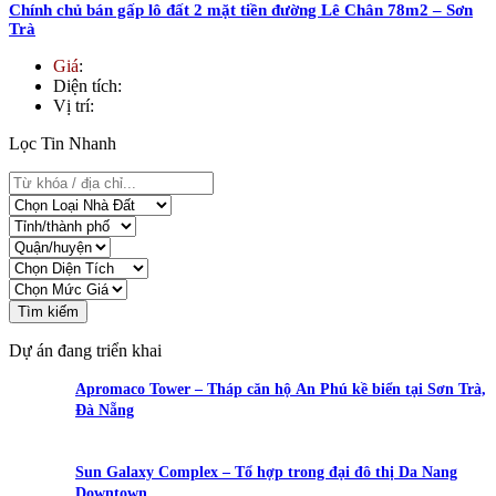
Chính chủ bán gấp lô đất 2 mặt tiền đường Lê Chân 78m2 – Sơn
Trà
Giá
:
Diện tích
:
Vị trí
:
Lọc Tin Nhanh
Tìm kiếm
Dự án đang triển khai
Apromaco Tower – Tháp căn hộ An Phú kề biển tại Sơn Trà,
Đà Nẵng
Sun Galaxy Complex – Tổ hợp trong đại đô thị Da Nang
Downtown