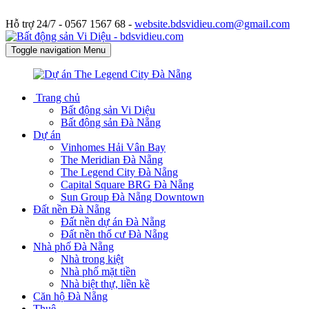
Hỗ trợ 24/7 -
0567 1567 68 -
website.bdsvidieu.com@gmail.com
Toggle navigation
Menu
Trang chủ
Bất động sản Vi Diệu
Bất động sản Đà Nẵng
Dự án
Vinhomes Hải Vân Bay
The Meridian Đà Nẵng
The Legend City Đà Nẵng
Capital Square BRG Đà Nẵng
Sun Group Đà Nẵng Downtown
Đất nền Đà Nẵng
Đất nền dự án Đà Nẵng
Đất nền thổ cư Đà Nẵng
Nhà phố Đà Nẵng
Nhà trong kiệt
Nhà phố mặt tiền
Nhà biệt thự, liền kề
Căn hộ Đà Nẵng
Thuê