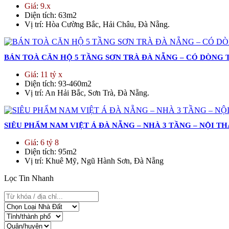
Giá
:
9.x
Diện tích
: 63m2
Vị trí
: Hòa Cường Bắc, Hải Châu, Đà Nẵng.
BÁN TOÀ CĂN HỘ 5 TẦNG SƠN TRÀ ĐÀ NẴNG – CÓ DÒNG T
Giá
:
11 tỷ x
Diện tích
: 93-460m2
Vị trí
: An Hải Bắc, Sơn Trà, Đà Nẵng.
SIÊU PHẨM NAM VIỆT Á ĐÀ NẴNG – NHÀ 3 TẦNG – NỘI T
Giá
:
6 tỷ 8
Diện tích
: 95m2
Vị trí
: Khuê Mỹ, Ngũ Hành Sơn, Đà Nẵng
Lọc Tin Nhanh