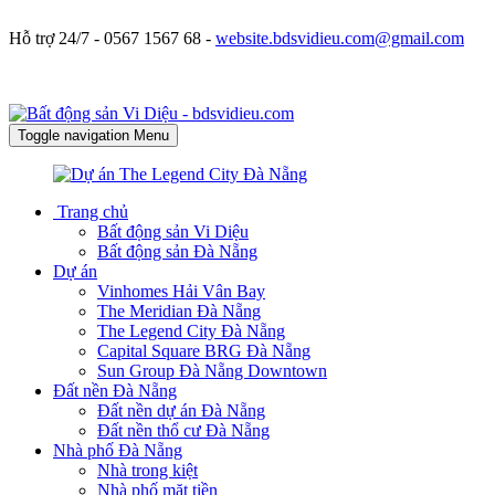
Hỗ trợ 24/7 -
0567 1567 68 -
website.bdsvidieu.com@gmail.com
Toggle navigation
Menu
Trang chủ
Bất động sản Vi Diệu
Bất động sản Đà Nẵng
Dự án
Vinhomes Hải Vân Bay
The Meridian Đà Nẵng
The Legend City Đà Nẵng
Capital Square BRG Đà Nẵng
Sun Group Đà Nẵng Downtown
Đất nền Đà Nẵng
Đất nền dự án Đà Nẵng
Đất nền thổ cư Đà Nẵng
Nhà phố Đà Nẵng
Nhà trong kiệt
Nhà phố mặt tiền