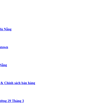
 Đà Nẵng
wntown
 Nẵng
g & Chính sách bán hàng
ường 29 Tháng 3