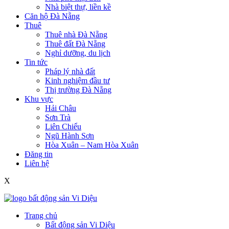
Nhà biệt thự, liền kề
Căn hộ Đà Nẵng
Thuê
Thuê nhà Đà Nẵng
Thuê đất Đà Nẵng
Nghỉ dưỡng, du lịch
Tin tức
Pháp lý nhà đất
Kinh nghiệm đầu tư
Thị trường Đà Nẵng
Khu vực
Hải Châu
Sơn Trà
Liên Chiểu
Ngũ Hành Sơn
Hòa Xuân – Nam Hòa Xuân
Đăng tin
Liên hệ
X
Trang chủ
Bất động sản Vi Diệu