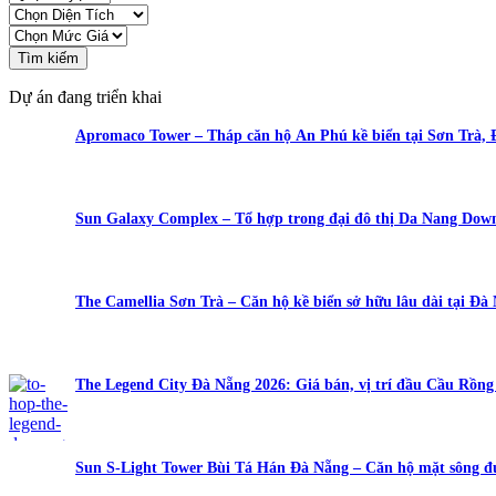
Tìm kiếm
Dự án đang triển khai
Apromaco Tower – Tháp căn hộ An Phú kề biển tại Sơn Trà,
Sun Galaxy Complex – Tổ hợp trong đại đô thị Da Nang Do
The Camellia Sơn Trà – Căn hộ kề biển sở hữu lâu dài tại Đà
The Legend City Đà Nẵng 2026: Giá bán, vị trí đầu Cầu Rồn
Sun S-Light Tower Bùi Tá Hán Đà Nẵng – Căn hộ mặt sông đ