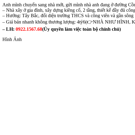
Anh mình chuyển sang nhà mới, gửi mình nhà anh đang ở đường Cồ
– Nhà xây ở gia đình, xây dựng kiêng cố, 2 tầng, thiết kế đầy đủ cô
– Hướng: Tây Bắc, đối diện trường THCS và công viên và gần sông n
– Giá bán nhanh không thương lượng: 4tỷ6(👉NHÀ NHƯ HÌ
– LH:
0922.1567.68
(Ủy quyền làm việc toàn bộ chính chủ)
Hình Ảnh