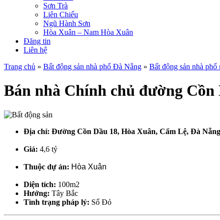
Sơn Trà
Liên Chiểu
Ngũ Hành Sơn
Hòa Xuân – Nam Hòa Xuân
Đăng tin
Liên hệ
Trang chủ
»
Bất động sản nhà phố Đà Nẵng
»
Bất động sản nhà phố
Bán nhà Chính chủ đường Cồn
Địa chỉ:
Đường Cồn Dầu 18, Hòa Xuân, Cẩm Lệ, Đà Nẵn
Giá:
4,6 tỷ
Thuộc dự án:
Hòa Xuân
Diện tích:
100m2
Hướng:
Tây Bắc
Tình trạng pháp lý:
Sổ Đỏ