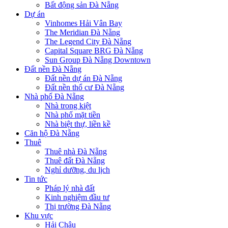
Bất động sản Đà Nẵng
Dự án
Vinhomes Hải Vân Bay
The Meridian Đà Nẵng
The Legend City Đà Nẵng
Capital Square BRG Đà Nẵng
Sun Group Đà Nẵng Downtown
Đất nền Đà Nẵng
Đất nền dự án Đà Nẵng
Đất nền thổ cư Đà Nẵng
Nhà phố Đà Nẵng
Nhà trong kiệt
Nhà phố mặt tiền
Nhà biệt thự, liền kề
Căn hộ Đà Nẵng
Thuê
Thuê nhà Đà Nẵng
Thuê đất Đà Nẵng
Nghỉ dưỡng, du lịch
Tin tức
Pháp lý nhà đất
Kinh nghiệm đầu tư
Thị trường Đà Nẵng
Khu vực
Hải Châu