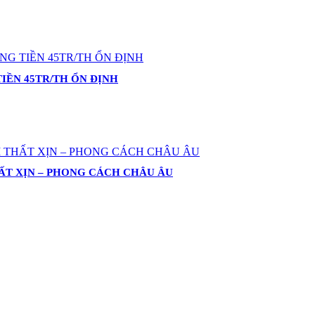
IỀN 45TR/TH ỔN ĐỊNH
HẤT XỊN – PHONG CÁCH CHÂU ÂU