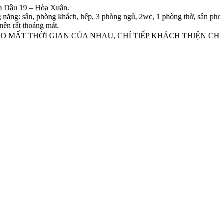
n Dầu 19 – Hòa Xuân.
ng năng: sân, phòng khách, bếp, 3 phòng ngủ, 2wc, 1 phòng thờ, sân ph
ên rất thoáng mát.
NH, KO MẤT THỜI GIAN CỦA NHAU, CHỈ TIẾP KHÁCH THIỆN CH