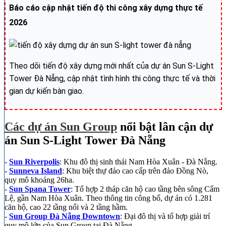
Báo cáo cập nhật tiến độ thi công xây dựng thực tế
2026
Theo dõi tiến độ xây dựng mới nhất của dự án Sun S-Light
Tower Đà Nẵng, cập nhật tình hình thi công thực tế và thời
gian dự kiến bàn giao.
Các dự án Sun Group
nổi bật lân cận dự
án Sun S-Light Tower Đà Nẵng
-
Sun Riverpolis
: Khu đô thị sinh thái Nam Hòa Xuân - Đà Nẵng.
-
Sunneva Island
: Khu biệt thự đảo cao cấp trên đảo Đồng Nò,
quy mô khoảng 26ha.
-
Sun Spana Tower
: Tổ hợp 2 tháp căn hộ cao tầng bên sông Cẩm
Lệ, gần Nam Hòa Xuân. Theo thông tin công bố, dự án có 1.281
căn hộ, cao 22 tầng nổi và 2 tầng hầm.
-
Sun Group Đà Nẵng Downtown
: Đại đô thị và tổ hợp giải trí
quy mô lớn của Sun Group tại Đà Nẵng.