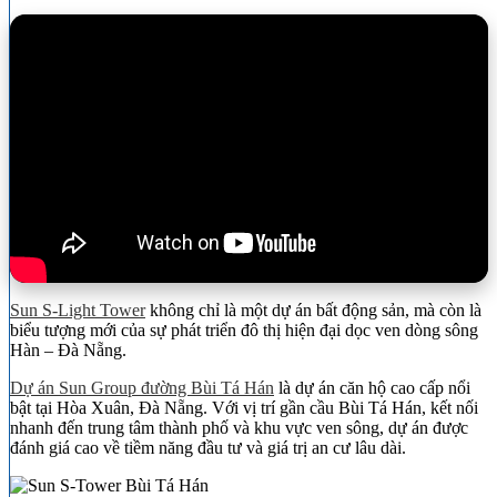
Sun S-Light Tower
không chỉ là một dự án bất động sản, mà còn là
biểu tượng mới của sự phát triển đô thị hiện đại dọc ven dòng sông
Hàn – Đà Nẵng.
Dự án Sun Group đường Bùi Tá Hán
là dự án căn hộ cao cấp nổi
bật tại Hòa Xuân, Đà Nẵng. Với vị trí gần cầu Bùi Tá Hán, kết nối
nhanh đến trung tâm thành phố và khu vực ven sông, dự án được
đánh giá cao về tiềm năng đầu tư và giá trị an cư lâu dài.