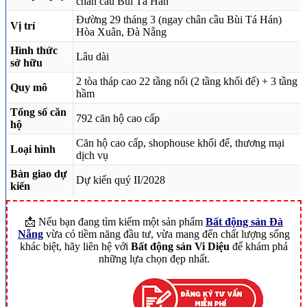
chân cầu Bùi Tá Hán
Đường 29 tháng 3 (ngay chân cầu Bùi Tá Hán)
Vị trí
Hòa Xuân, Đà Nẵng
Hình thức
Lâu dài
sở hữu
2 tòa tháp cao 22 tầng nổi (2 tầng khối đế) + 3 tầng
Quy mô
hầm
Tổng số căn
792 căn hộ cao cấp
hộ
Căn hộ cao cấp, shophouse khối đế, thương mại
Loại hình
dịch vụ
Bàn giao dự
Dự kiến quý II/2028
kiến
📩 Nếu bạn đang tìm kiếm một sản phẩm
Bất động sản Đà
Nẵng
vừa có tiềm năng đầu tư, vừa mang đến chất lượng sống
khác biệt, hãy liên hệ với
Bất động sản Vi Diệu
để khám phá
những lựa chọn đẹp nhất.