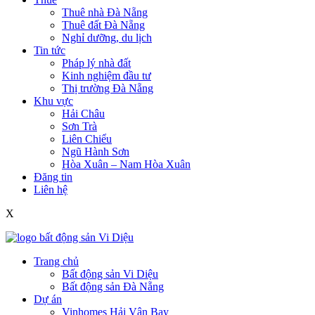
Thuê nhà Đà Nẵng
Thuê đất Đà Nẵng
Nghỉ dưỡng, du lịch
Tin tức
Pháp lý nhà đất
Kinh nghiệm đầu tư
Thị trường Đà Nẵng
Khu vực
Hải Châu
Sơn Trà
Liên Chiểu
Ngũ Hành Sơn
Hòa Xuân – Nam Hòa Xuân
Đăng tin
Liên hệ
X
Trang chủ
Bất động sản Vi Diệu
Bất động sản Đà Nẵng
Dự án
Vinhomes Hải Vân Bay