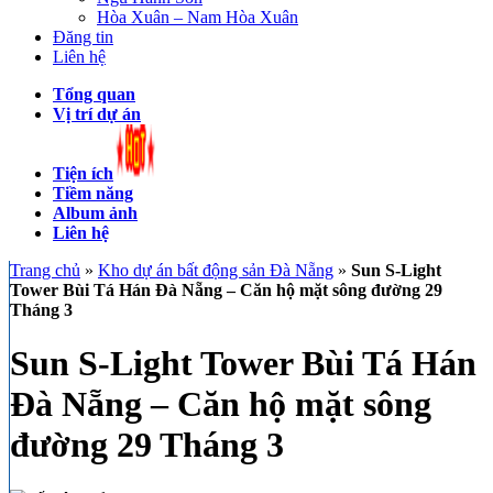
Hòa Xuân – Nam Hòa Xuân
Đăng tin
Liên hệ
Tổng quan
Vị trí dự án
Tiện ích
Tiềm năng
Album ảnh
Liên hệ
Trang chủ
»
Kho dự án bất động sản Đà Nẵng
»
Sun S-Light
Tower Bùi Tá Hán Đà Nẵng – Căn hộ mặt sông đường 29
Tháng 3
Sun S-Light Tower Bùi Tá Hán
Đà Nẵng – Căn hộ mặt sông
đường 29 Tháng 3