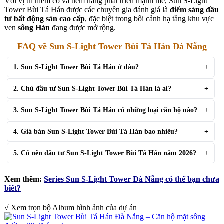
Với vị trí hiếm có và tiềm năng phát triển mạnh mẽ, Sun S-Light
Tower Bùi Tá Hán được các chuyên gia đánh giá là
điểm sáng đầu
tư bất động sản cao cấp
, đặc biệt trong bối cảnh hạ tầng khu vực
ven
sông
Hàn
đang được mở rộng.
FAQ về Sun S-Light Tower Bùi Tá Hán Đà Nẵng
1. Sun S-Light Tower Bùi Tá Hán ở đâu?
2. Chủ đầu tư Sun S-Light Tower Bùi Tá Hán là ai?
3. Sun S-Light Tower Bùi Tá Hán có những loại căn hộ nào?
4. Giá bán Sun S-Light Tower Bùi Tá Hán bao nhiêu?
5. Có nên đầu tư Sun S-Light Tower Bùi Tá Hán năm 2026?
Xem thêm
:
Series Sun S-Light Tower Đà Nẵng có thể bạn chưa
biết?
√ Xem trọn bộ Album hình ảnh của dự án