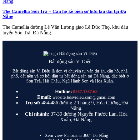
The Camellia Sơn Trà – Căn hộ kề biển sở hữu lâu dài tại Đà
Nẵng
The Camellia đường Lê Văn Lương giao Lê Đức Thọ, khu đầu
tuyến Sơn Trà, Đà Nẵng.
Bất động sản Vi Diệu
Bất động sản Vi Diệu là đơn vị chuyên tư vấn dự án, căn hộ, nhà
phố, đất nền và cơ hội đầu tư bất động sản tại Đà Nẵng, đặc biệt ở
Sơn Trà, Hải Châu, Ngũ Hành Sơn và Hòa Xuân.
Hotline:
0567.1567.68
Email:
website.bdsvidieu.com@gmail.com
Trụ sở:
484-486 đường 2 Tháng 9, Hòa Cường, Đà
Nẵng.
Chi nhánh:
37-39 đường Nguyễn Phước Lan, Hòa
Xuân, Đà Nẵng.
Xem view Panorama 360° Đà Nẵng