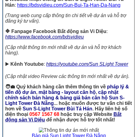
Hán
:
https://bdsvidieu.com/Sun-Bui-Ta-Han-Da-Nang
(Trang web cung cấp thông tin chi tiết về dự án và hỗ trợ
đăng ký tư vấn).​
🔷 Fanpage Facebook Bất động sản Vi Diệu
:
https://www.facebook.com/bdsvidieu
(Cập nhật thông tin mới nhất về dự án và hỗ trợ khách
hàng).​
▶️
Kênh Youtube
:
https://youtube.com/Sun SLight Tower
(Cập nhật video Review các thông tin mới nhất về dự án).​
🧑‍💼 Quý khách hàng cần thêm thông tin về
pháp lý &
tiến độ dự án
,
mặt bằng - layout căn hộ
,
cập nhật
chính sách bán hàng & bảng giá bán căn hộ Sun S-
Light Tower Đà Nẵng
... hoặc muốn được tư vấn chi tiết
hơn về
Sun S-Light Tower Bùi Tá Hán
. Hãy liên hệ số
điện thoại
0567 1567 68
hoặc truy cập Website
Bất
động sản Vi Diệu
để nhận được hỗ trợ tốt nhất!
Báo giá Sun Light Tower Đà Nẵng