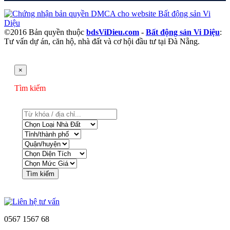
©2016 Bản quyền thuộc
bdsViDieu.com
-
Bất động sản Vi Diệu
:
Tư vấn dự án, căn hộ, nhà đất và cơ hội đầu tư tại Đà Nẵng.
×
Tìm kiếm
Tìm kiếm
0567 1567 68