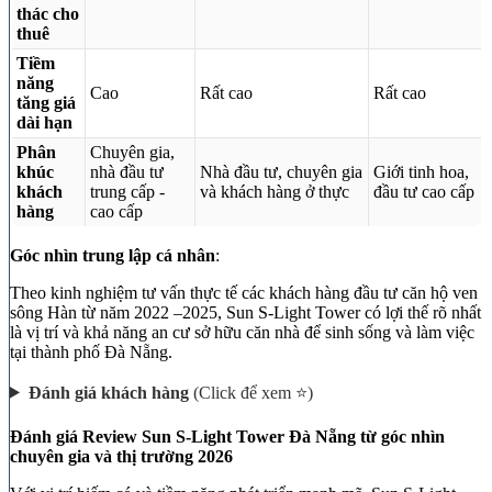
thác cho
thuê
Tiềm
năng
Cao
Rất cao
Rất cao
tăng giá
dài hạn
Phân
Chuyên gia,
khúc
nhà đầu tư
Nhà đầu tư, chuyên gia
Giới tinh hoa,
khách
trung cấp -
và khách hàng ở thực
đầu tư cao cấp
hàng
cao cấp
Góc nhìn trung lập cá nhân
:
Theo kinh nghiệm tư vấn thực tế các khách hàng đầu tư căn hộ ven
sông Hàn từ năm 2022 –2025, Sun S-Light Tower có lợi thế rõ nhất
là vị trí và khả năng an cư sở hữu căn nhà để sinh sống và làm việc
tại thành phố Đà Nẵng.
Đánh giá khách hàng
(Click để xem ⭐)
Đánh giá Review Sun S-Light Tower Đà Nẵng từ góc nhìn
chuyên gia và thị trường 2026