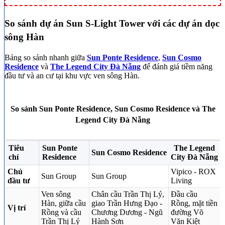
So sánh dự án Sun S-Light Tower với các dự án dọc
sông Hàn
Bảng so sánh nhanh giữa
Sun Ponte Residence
,
Sun Cosmo
Residence
và
The Legend City Đà Nẵng
để đánh giá tiềm năng
đầu tư và an cư tại khu vực ven sông Hàn.
So sánh Sun Ponte Residence, Sun Cosmo Residence và The
Legend City Đà Nẵng
Tiêu
Sun Ponte
The Legend
Sun Cosmo Residence
chí
Residence
City Đà Nẵng
Chủ
Vipico - ROX
Sun Group
Sun Group
đầu tư
Living
Ven sông
Chân cầu Trần Thị Lý,
Đầu cầu
Hàn, giữa cầu
giao Trần Hưng Đạo -
Rồng, mặt tiền
Vị trí
Rồng và cầu
Chương Dương - Ngũ
đường Võ
Trần Thị Lý
Hành Sơn
Văn Kiệt