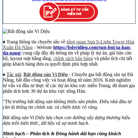
♦ Trang thông tin chuyên sâu về
tổng quan Sun S-Light Tower Hòa
Xuân Đà Nẵng
- Website
https://bdsvidieu.com/sun-bui-ta-han-
da-nang/
cung cấp đầy đủ thông tin về pháp lý dự án, giá bán căn
hộ, layout mặt bằng tầng,
chính sách bán hàng
và phân tích chi tiết
giúp khách hàng đưa ra quyết định phù hợp nhất.
♦
Tác giả
:
Bất động sản Vi Diệu
-
Chuyên gia bất động sản tại Đà
Nẵng, bắt đầu công việc và hoạt động từ năm 2016. Kinh nghiệm
tư vấn và đầu tư thực tế các dự án khu vực miền Trung, đã tham gia
phân tích hơn 30 dự án khu vực sông Hàn.
"Thị trường bất động sản không thiếu sản phẩm. Điều nhà đầu tư
cần là thông tin chính xác và chiến lược rõ ràng.
Bất động sản Vi Diệu lựa chọn con đường xây dựng thương hiệu
dựa trên kiến thức, dữ liệu và sự minh bạch.
Minh bạch – Phân tích & Đồng hành dài hạn cùng khách