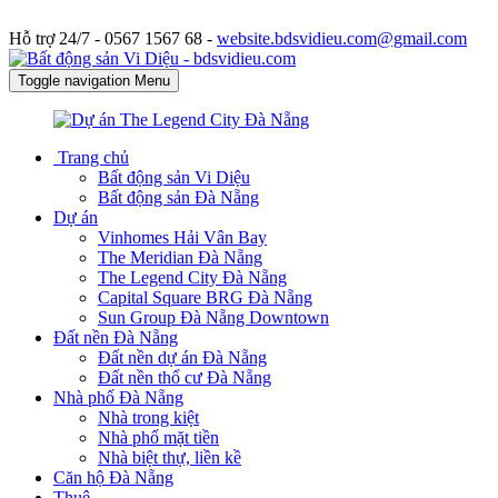
Hỗ trợ 24/7 -
0567 1567 68 -
website.bdsvidieu.com@gmail.com
Toggle navigation
Menu
Trang chủ
Bất động sản Vi Diệu
Bất động sản Đà Nẵng
Dự án
Vinhomes Hải Vân Bay
The Meridian Đà Nẵng
The Legend City Đà Nẵng
Capital Square BRG Đà Nẵng
Sun Group Đà Nẵng Downtown
Đất nền Đà Nẵng
Đất nền dự án Đà Nẵng
Đất nền thổ cư Đà Nẵng
Nhà phố Đà Nẵng
Nhà trong kiệt
Nhà phố mặt tiền
Nhà biệt thự, liền kề
Căn hộ Đà Nẵng
Thuê