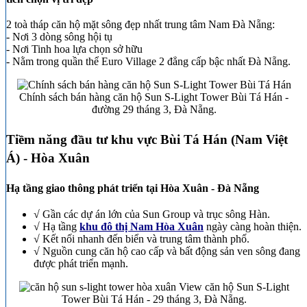
2 toà tháp căn hộ mặt sông đẹp nhất trung tâm Nam Đà Nẵng:
- Nơi 3 dòng sông hội tụ
- Nơi Tinh hoa lựa chọn sở hữu
- Nằm trong quần thể Euro Village 2 đẳng cấp bậc nhất Đà Nẵng.
Chính sách bán hàng căn hộ Sun S-Light Tower Bùi Tá Hán -
đường 29 tháng 3, Đà Nẵng.
Tiềm năng đầu tư khu vực Bùi Tá Hán (Nam Việt
Á) - Hòa Xuân
Hạ tầng giao thông phát triển tại Hòa Xuân - Đà Nẵng
√ Gần các dự án lớn của Sun Group và trục sông Hàn.
√ Hạ tầng
khu đô thị Nam Hòa Xuân
ngày càng hoàn thiện.
√ Kết nối nhanh đến biển và trung tâm thành phố.
√ Nguồn cung căn hộ cao cấp và bất động sản ven sông đang
được phát triển mạnh.
View căn hộ Sun S-Light
Tower Bùi Tá Hán - 29 tháng 3, Đà Nẵng.