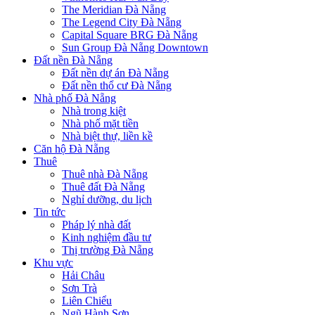
The Meridian Đà Nẵng
The Legend City Đà Nẵng
Capital Square BRG Đà Nẵng
Sun Group Đà Nẵng Downtown
Đất nền Đà Nẵng
Đất nền dự án Đà Nẵng
Đất nền thổ cư Đà Nẵng
Nhà phố Đà Nẵng
Nhà trong kiệt
Nhà phố mặt tiền
Nhà biệt thự, liền kề
Căn hộ Đà Nẵng
Thuê
Thuê nhà Đà Nẵng
Thuê đất Đà Nẵng
Nghỉ dưỡng, du lịch
Tin tức
Pháp lý nhà đất
Kinh nghiệm đầu tư
Thị trường Đà Nẵng
Khu vực
Hải Châu
Sơn Trà
Liên Chiểu
Ngũ Hành Sơn