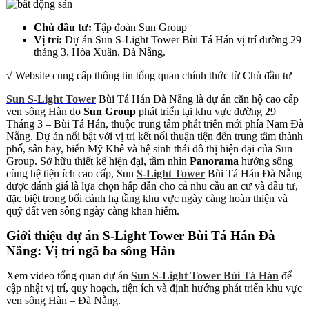
Chủ đầu tư:
Tập đoàn Sun Group
Vị trí:
Dự án Sun S-Light Tower Bùi Tá Hán vị trí đường 29
tháng 3, Hòa Xuân, Đà Nẵng.
√ Website cung cấp thông tin tổng quan chính thức từ Chủ đầu tư
Sun S-Light Tower
Bùi Tá Hán Đà Nẵng là dự án căn hộ cao cấp
ven sông Hàn do
Sun Group
phát triển tại khu vực đường 29
Tháng 3 – Bùi Tá Hán, thuộc trung tâm phát triển mới phía Nam Đà
Nẵng. Dự án nổi bật với vị trí kết nối thuận tiện đến trung tâm thành
phố, sân bay, biển Mỹ Khê và hệ sinh thái đô thị hiện đại của Sun
Group. Sở hữu thiết kế hiện đại, tầm nhìn
Panorama
hướng sông
cùng hệ tiện ích cao cấp, Sun
S-Light Tower
Bùi Tá Hán Đà Nẵng
được đánh giá là lựa chọn hấp dẫn cho cả nhu cầu an cư và đầu tư,
đặc biệt trong bối cảnh hạ tầng khu vực ngày càng hoàn thiện và
quỹ đất ven sông ngày càng khan hiếm.
Giới thiệu dự án S-Light Tower Bùi Tá Hán Đà
Nẵng: Vị trí ngã ba sông Hàn
Xem video tổng quan dự án
Sun S-Light Tower Bùi Tá Hán
để
cập nhật vị trí, quy hoạch, tiện ích và định hướng phát triển khu vực
ven sông Hàn – Đà Nẵng.