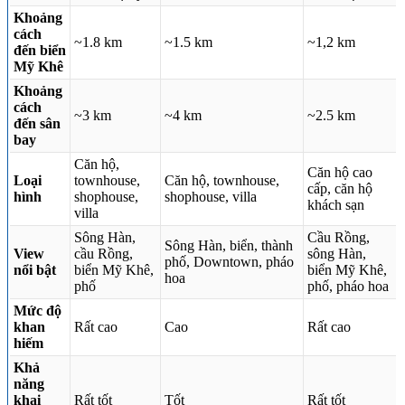
Khoảng
cách
~1.8 km
~1.5 km
~1,2 km
đến biển
Mỹ Khê
Khoảng
cách
~3 km
~4 km
~2.5 km
đến sân
bay
Căn hộ,
Căn hộ cao
Loại
townhouse,
Căn hộ, townhouse,
cấp, căn hộ
hình
shophouse,
shophouse, villa
khách sạn
villa
Sông Hàn,
Cầu Rồng,
Sông Hàn, biển, thành
View
cầu Rồng,
sông Hàn,
phố, Downtown, pháo
nổi bật
biển Mỹ Khê,
biển Mỹ Khê,
hoa
phố
phố, pháo hoa
Mức độ
khan
Rất cao
Cao
Rất cao
hiếm
Khả
năng
khai
Rất tốt
Tốt
Rất tốt