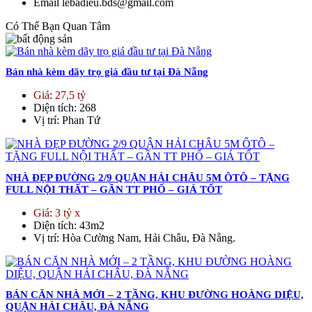
Email
lebadieu.bds@gmail.com
Có Thể Bạn Quan Tâm
Bán nhà kèm dãy trọ giá đầu tư tại Đà Nẵng
Giá
:
27,5 tỷ
Diện tích
: 268
Vị trí
: Phan Tứ
NHÀ ĐẸP ĐƯỜNG 2/9 QUẬN HẢI CHÂU 5M ÔTÔ – TẶNG
FULL NỘI THẤT – GẦN TT PHỐ – GIÁ TỐT
Giá
:
3 tỷ x
Diện tích
: 43m2
Vị trí
: Hòa Cường Nam, Hải Châu, Đà Nẵng.
BÁN CĂN NHÀ MỚI – 2 TẦNG, KHU ĐƯỜNG HOÀNG DIỆU,
QUẬN HẢI CHÂU, ĐÀ NẴNG