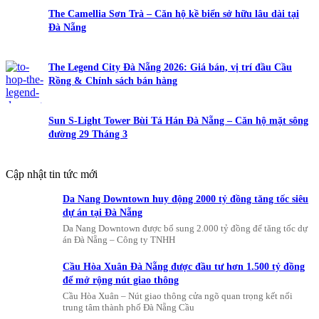
The Camellia Sơn Trà – Căn hộ kề biển sở hữu lâu dài tại
Đà Nẵng
The Legend City Đà Nẵng 2026: Giá bán, vị trí đầu Cầu
Rồng & Chính sách bán hàng
Sun S-Light Tower Bùi Tá Hán Đà Nẵng – Căn hộ mặt sông
đường 29 Tháng 3
Cập nhật tin tức mới
Da Nang Downtown huy động 2000 tỷ đồng tăng tốc siêu
dự án tại Đà Nẵng
Da Nang Downtown được bổ sung 2.000 tỷ đồng để tăng tốc dự
án Đà Nẵng – Công ty TNHH
Cầu Hòa Xuân Đà Nẵng được đầu tư hơn 1.500 tỷ đồng
để mở rộng nút giao thông
Cầu Hòa Xuân – Nút giao thông cửa ngõ quan trọng kết nối
trung tâm thành phố Đà Nẵng Cầu