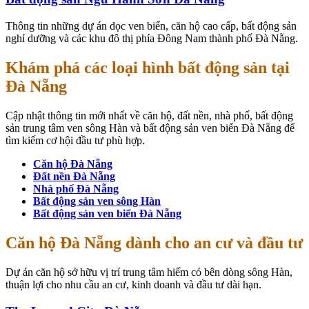
Thông tin những dự án dọc ven biển, căn hộ cao cấp, bất động sản
nghỉ dưỡng và các khu đô thị phía Đông Nam thành phố Đà Nẵng.
Khám phá các loại hình bất động sản tại
Đà Nẵng
Cập nhật thông tin mới nhất về căn hộ, đất nền, nhà phố, bất động
sản trung tâm ven sông Hàn và bất động sản ven biển Đà Nẵng để
tìm kiếm cơ hội đầu tư phù hợp.
Căn hộ Đà Nẵng
Đất nền Đà Nẵng
Nhà phố Đà Nẵng
Bất động sản ven sông Hàn
Bất động sản ven biển Đà Nẵng
Căn hộ Đà Nẵng dành cho an cư và đầu tư
Dự án căn hộ sở hữu vị trí trung tâm hiếm có bên dòng sông Hàn,
thuận lợi cho nhu cầu an cư, kinh doanh và đầu tư dài hạn.