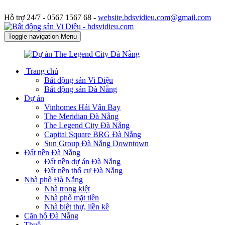
Hỗ trợ 24/7 -
0567 1567 68 -
website.bdsvidieu.com@gmail.com
Toggle navigation
Menu
Trang chủ
Bất động sản Vi Diệu
Bất động sản Đà Nẵng
Dự án
Vinhomes Hải Vân Bay
The Meridian Đà Nẵng
The Legend City Đà Nẵng
Capital Square BRG Đà Nẵng
Sun Group Đà Nẵng Downtown
Đất nền Đà Nẵng
Đất nền dự án Đà Nẵng
Đất nền thổ cư Đà Nẵng
Nhà phố Đà Nẵng
Nhà trong kiệt
Nhà phố mặt tiền
Nhà biệt thự, liền kề
Căn hộ Đà Nẵng
Thuê