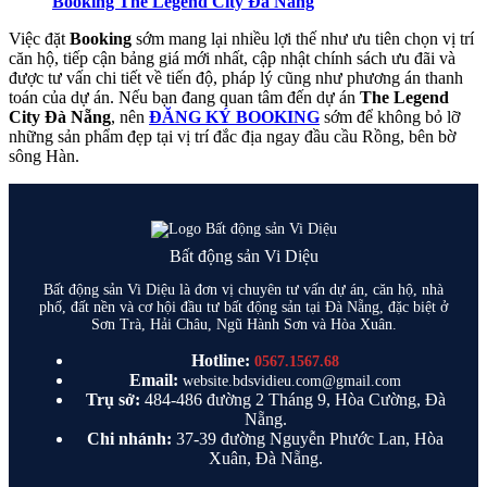
Booking The Legend City Đà Nẵng
Việc đặt
Booking
sớm mang lại nhiều lợi thế như ưu tiên chọn vị trí
căn hộ, tiếp cận bảng giá mới nhất, cập nhật chính sách ưu đãi và
được tư vấn chi tiết về tiến độ, pháp lý cũng như phương án thanh
toán của dự án. Nếu bạn đang quan tâm đến dự án
The Legend
City Đà Nẵng
, nên
ĐĂNG KÝ BOOKING
sớm để không bỏ lỡ
những sản phẩm đẹp tại vị trí đắc địa ngay đầu cầu Rồng, bên bờ
sông Hàn.
Bất động sản Vi Diệu
Bất động sản Vi Diệu là đơn vị chuyên tư vấn dự án, căn hộ, nhà
phố, đất nền và cơ hội đầu tư bất động sản tại Đà Nẵng, đặc biệt ở
Sơn Trà, Hải Châu, Ngũ Hành Sơn và Hòa Xuân.
Hotline:
0567.1567.68
Email:
website.bdsvidieu.com@gmail.com
Trụ sở:
484-486 đường 2 Tháng 9, Hòa Cường, Đà
Nẵng.
Chi nhánh:
37-39 đường Nguyễn Phước Lan, Hòa
Xuân, Đà Nẵng.