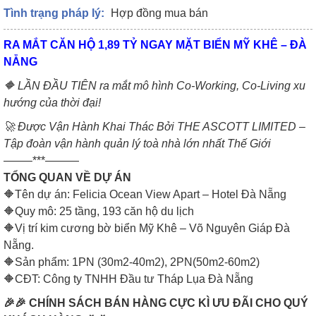
Tình trạng pháp lý:
Hợp đồng mua bán
RA MẮT CĂN HỘ 1,89 TỶ NGAY MẶT BIỂN MỸ KHÊ – ĐÀ
NẴNG
🔶 LẦN ĐẦU TIÊN ra mắt mô hình Co-Working, Co-Living xu
hướng của thời đại!
🚀 Được Vận Hành Khai Thác Bởi THE ASCOTT LIMITED –
Tập đoàn vận hành quản lý toà nhà lớn nhất Thế Giới
——–***———
TỔNG QUAN VỀ DỰ ÁN
🔶Tên dự án: Felicia Ocean View Apart – Hotel Đà Nẵng
🔶Quy mô: 25 tầng, 193 căn hộ du lịch
🔶Vị trí kim cương bờ biển Mỹ Khê – Võ Nguyên Giáp Đà
Nẵng.
🔶Sản phẩm: 1PN (30m2-40m2), 2PN(50m2-60m2)
🔶CĐT: Công ty TNHH Đầu tư Tháp Lụa Đà Nẵng
🎉🎉 CHÍNH SÁCH BÁN HÀNG CỰC KÌ ƯU ĐÃI CHO QUÝ