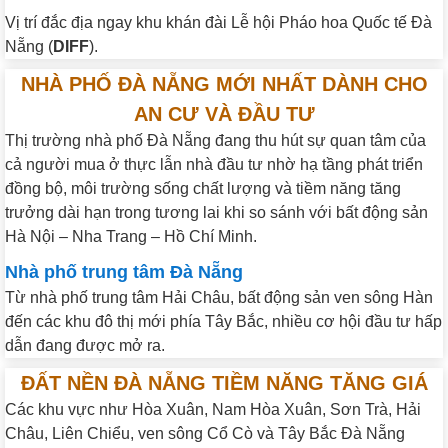
Vị trí đắc địa ngay khu khán đài Lễ hội Pháo hoa Quốc tế Đà
Nẵng (
DIFF
).
NHÀ PHỐ ĐÀ NẴNG MỚI NHẤT DÀNH CHO
AN CƯ VÀ ĐẦU TƯ
Thị trường nhà phố Đà Nẵng đang thu hút sự quan tâm của
cả người mua ở thực lẫn nhà đầu tư nhờ hạ tầng phát triển
đồng bộ, môi trường sống chất lượng và tiềm năng tăng
trưởng dài hạn trong tương lai khi so sánh với bất động sản
Hà Nội – Nha Trang – Hồ Chí Minh.
Nhà phố trung tâm Đà Nẵng
Từ nhà phố trung tâm Hải Châu, bất động sản ven sông Hàn
đến các khu đô thị mới phía Tây Bắc, nhiều cơ hội đầu tư hấp
dẫn đang được mở ra.
ĐẤT NỀN ĐÀ NẴNG TIỀM NĂNG TĂNG GIÁ
Các khu vực như Hòa Xuân, Nam Hòa Xuân, Sơn Trà, Hải
Châu, Liên Chiểu, ven sông Cổ Cò và Tây Bắc Đà Nẵng