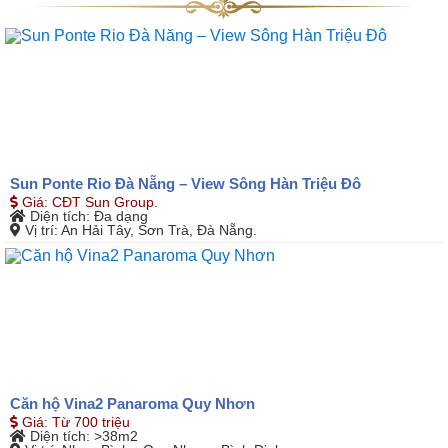
Sun Ponte Rio Đà Nẵng – View Sông Hàn Triệu Đô
Giá
:
CĐT Sun Group.
Diện tích
: Đa dạng
Vị trí
: An Hải Tây, Sơn Trà, Đà Nẵng.
Căn hộ Vina2 Panaroma Quy Nhơn
Giá
:
Từ 700 triệu
Diện tích
: >38m2