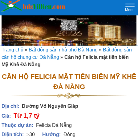
Togg
Menu
navi
Trang chủ
»
Bất động sản nhà phố Đà Nẵng
»
Bất động sản
căn hộ chung cư Đà Nẵng
»
Căn hộ Felicia mặt tiền biển
Mỹ Khê Đà Nẵng
CĂN HỘ FELICIA MẶT TIỀN BIỂN MỸ KHÊ
ĐÀ NẴNG
Địa chỉ:
Đường Võ Nguyên Giáp
Từ 1,7 tỷ
Giá:
Thuộc dự án:
Felicia Đà Nẵng
Diện tích:
>30
Hướng:
Đông