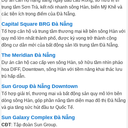
Dự án căn hộ hạng sang ngay đầu cầu Rồng, sở hữu vị trí
trung tâm Sơn Trà, kết nối nhanh sông Hàn, biển Mỹ Khê và
các tiện ích trọng điểm của Đà Nẵng.
Capital Square BRG Đà Nẵng
Tổ hợp căn hộ và trung tâm thương mại kề bên sông Hàn với
quy mô lớn nhất thành phố, được kỳ vọng trở thành cộng
đồng cư dân mới của bất động sản lõi trung tâm Đà Nẵng.
The Meridian Đà Nẵng
Dự án căn hộ cao cấp ven sông Hàn, sở hữu tầm nhìn pháo
hoa DIFF, Downtown, sông Hàn với tiềm năng khai thác lưu
trú hấp dẫn.
Sun Group Đà Nẵng Downtown
Tổ hợp giải trí, thương mại và bất động sản quy mô lớn bên
dòng sông Hàn, góp phần nâng tầm diện mạo đô thị Đà Nẵng
và gia tăng sức hút đầu tư Quốc Tế.
Sun Galaxy Complex Đà Nẵng
CĐT
: Tập đoàn Sun Group.