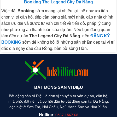
Booking The Legend City Đà Nẵng
Việc đặt
Booking
sớm mang lại nhiều lợi thế như ưu tiên
chọn vị trí căn hộ, tiếp cận bảng giá mới nhất, cập nhật chính
sách ưu đãi và được tư vấn chi tiết về tiến độ, pháp lý cũng
như phương án thanh toán của dự án. Nếu bạn đang quan
tâm đến dự án
The Legend City Đà Nẵng
, nên
ĐĂNG KÝ
BOOKING
sớm để không bỏ lỡ những sản phẩm đẹp tại vị trí
đắc địa ngay đầu cầu Rồng, bên bờ sông Hàn.
BẤT ĐỘNG SẢN VI DIỆU
Bất động sản Vi Diệu là đơn vị chuyên tư vấn dự án, căn hộ,
nhà phố, đất nền và cơ hội đầu tư bất động sản tại Đà Nẵng,
đặc biệt ở Sơn Trà, Hải Châu, Ngũ Hành Sơn và Hòa Xuân.
Hotline:
0567.1567.68