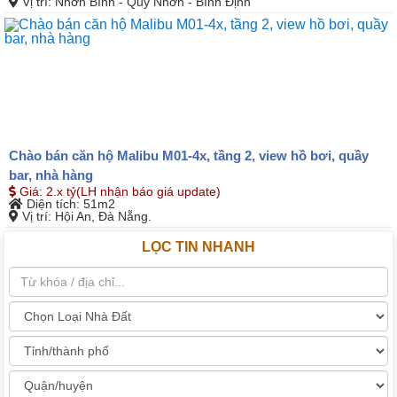
Vị trí
: Nhơn Bình - Quy Nhơn - Bình Định
Chào bán căn hộ Malibu M01-4x, tầng 2, view hồ bơi, quầy
bar, nhà hàng
Giá
:
2.x tỷ(LH nhận báo giá update)
Diện tích
: 51m2
Vị trí
: Hội An, Đà Nẵng.
LỌC TIN NHANH