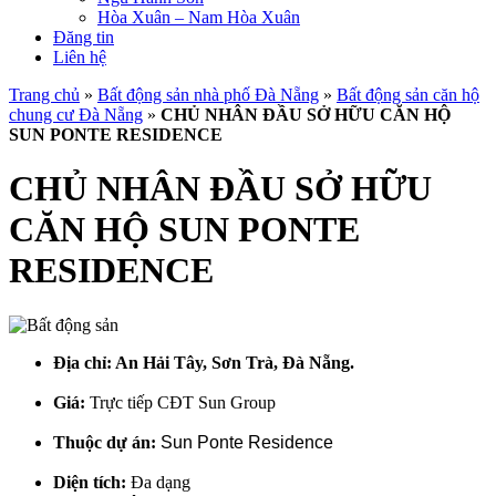
Hòa Xuân – Nam Hòa Xuân
Đăng tin
Liên hệ
Trang chủ
»
Bất động sản nhà phố Đà Nẵng
»
Bất động sản căn hộ
chung cư Đà Nẵng
»
CHỦ NHÂN ĐẦU SỞ HỮU CĂN HỘ
SUN PONTE RESIDENCE
CHỦ NHÂN ĐẦU SỞ HỮU
CĂN HỘ SUN PONTE
RESIDENCE
Địa chỉ:
An Hải Tây, Sơn Trà, Đà Nẵng.
Giá:
Trực tiếp CĐT Sun Group
Thuộc dự án:
Sun Ponte Residence
Diện tích:
Đa dạng