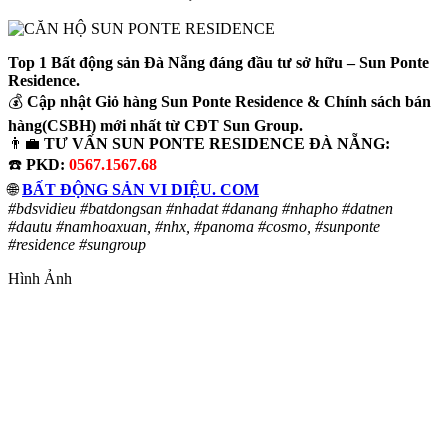
Top 1 Bất động sản Đà Nẵng đáng đầu tư sở hữu – Sun Ponte
Residence.
💰
Cập nhật Giỏ hàng Sun Ponte Residence & Chính sách bán
hàng(CSBH) mới nhất từ CĐT Sun Group.
👨‍💼
TƯ VẤN SUN PONTE RESIDENCE ĐÀ NẴNG:
☎️
PKD:
0567.1567.68
🌐
BẤT ĐỘNG SẢN VI DIỆU. COM
#bdsvidieu #batdongsan #nhadat #danang #nhapho #datnen
#dautu #namhoaxuan, #nhx, #panoma #cosmo, #sunponte
#residence #sungroup
Hình Ảnh