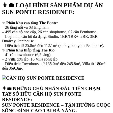
👨‍💼
LOẠI HÌNH SẢN PHẨM DỰ ÁN
SUN PONTE RESIDENCE:
✨ 𝐏𝐡â𝐧 𝐤𝐡𝐮 𝐜𝐚𝐨 𝐭ầ𝐧𝐠 𝐓𝐡𝐞 𝐏𝐨𝐧𝐭𝐞:
– 26 tầng nổi và 03 tầng hầm.
– 495 căn hộ cao cấp, 26 căn shophouse, 07 căn Penthouse.
– Loại hình căn hộ đa dạng: Studio, 1BR/1BR+, 2BR, 3BR,
Dualkey, Penthouse.
– Diện tích từ 25.8m² đến 112.1m² (không bao gồm Penthouse).
✨ 𝐏𝐡â𝐧 𝐤𝐡𝐮 𝐭𝐡ấ𝐩 𝐭ầ𝐧𝐠 𝐓𝐡𝐞 𝐑𝐢𝐨:
– 41 căn townhouse (6,5 tầng).
– 2 Villa đơn lập, 16 Villa song lập.
– Diện tích: Townhouse từ 135.0m² đến 245.8m², Villa từ 180m²
đến 369.3m².
👨‍💼
NHỮNG CHỦ NHÂN ĐẦU TIÊN CHẠM
TAY SỞ HỮU CĂN HỘ SUN PONTE
RESIDENCE:
SUN PONTE RESIDENCE – TẬN HƯỞNG CUỘC
SỐNG ĐỈNH CAO TẠI ĐÀ NẴNG.