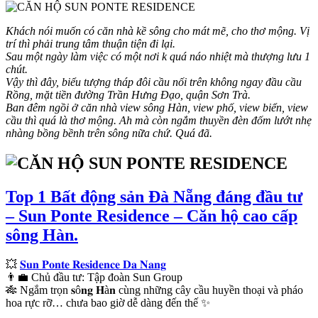
Khách nói muốn có căn nhà kề sông cho mát mẽ, cho thơ mộng. Vị
trí thì phải trung tâm thuận tiện đi lại.
Sau một ngày làm việc có một nơi k quá náo nhiệt mà thượng lưu 1
chút.
Vậy thì đây, biểu tượng tháp đôi cầu nối trên không ngay đầu cầu
Rồng, mặt tiền đường Trần Hưng Đạo, quận Sơn Trà.
Ban đêm ngồi ở căn nhà view sông Hàn, view phố, view biển, view
cầu thì quá là thơ mộng. Ah mà còn ngắm thuyền đèn đốm lướt nhẹ
nhàng bồng bềnh trên sông nữa chứ. Quá đã.
Top 1 Bất động sản Đà Nẵng đáng đầu tư
– Sun Ponte Residence – Căn hộ cao cấp
sông Hàn.
💥
𝐒𝐮𝐧 𝐏𝐨𝐧𝐭𝐞 𝐑𝐞𝐬𝐢𝐝𝐞𝐧𝐜𝐞 𝐃𝐚 𝐍𝐚𝐧𝐠
👨‍💼 Chủ đầu tư: Tập đoàn Sun Group
🎋 Ngắm trọn 𝐬ô𝐧𝐠 𝐇à𝐧 cùng những cây cầu huyền thoại và pháo
hoa rực rỡ… chưa bao giờ dễ dàng đến thế ✨