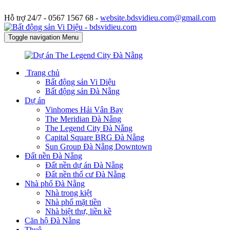
Hỗ trợ 24/7 -
0567 1567 68 -
website.bdsvidieu.com@gmail.com
Toggle navigation
Menu
Trang chủ
Bất động sản Vi Diệu
Bất động sản Đà Nẵng
Dự án
Vinhomes Hải Vân Bay
The Meridian Đà Nẵng
The Legend City Đà Nẵng
Capital Square BRG Đà Nẵng
Sun Group Đà Nẵng Downtown
Đất nền Đà Nẵng
Đất nền dự án Đà Nẵng
Đất nền thổ cư Đà Nẵng
Nhà phố Đà Nẵng
Nhà trong kiệt
Nhà phố mặt tiền
Nhà biệt thự, liền kề
Căn hộ Đà Nẵng
Thuê