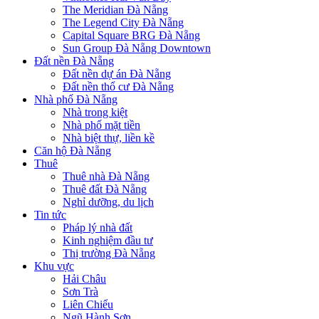
The Meridian Đà Nẵng
The Legend City Đà Nẵng
Capital Square BRG Đà Nẵng
Sun Group Đà Nẵng Downtown
Đất nền Đà Nẵng
Đất nền dự án Đà Nẵng
Đất nền thổ cư Đà Nẵng
Nhà phố Đà Nẵng
Nhà trong kiệt
Nhà phố mặt tiền
Nhà biệt thự, liền kề
Căn hộ Đà Nẵng
Thuê
Thuê nhà Đà Nẵng
Thuê đất Đà Nẵng
Nghỉ dưỡng, du lịch
Tin tức
Pháp lý nhà đất
Kinh nghiệm đầu tư
Thị trường Đà Nẵng
Khu vực
Hải Châu
Sơn Trà
Liên Chiểu
Ngũ Hành Sơn