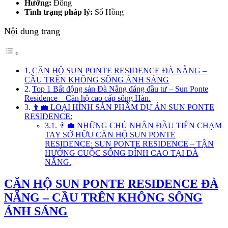
Hướng:
Đông
Tình trạng pháp lý:
Sổ Hồng
Nội dung trang
CĂN HỘ SUN PONTE RESIDENCE ĐÀ NẴNG –
CẦU TRÊN KHÔNG SÔNG ÁNH SÁNG
Top 1 Bất động sản Đà Nẵng đáng đầu tư – Sun Ponte
Residence – Căn hộ cao cấp sông Hàn.
👨‍💼 LOẠI HÌNH SẢN PHẨM DỰ ÁN SUN PONTE
RESIDENCE:
👨‍💼 NHỮNG CHỦ NHÂN ĐẦU TIÊN CHẠM
TAY SỞ HỮU CĂN HỘ SUN PONTE
RESIDENCE: SUN PONTE RESIDENCE – TẬN
HƯỞNG CUỘC SỐNG ĐỈNH CAO TẠI ĐÀ
NẴNG.
CĂN HỘ SUN PONTE RESIDENCE ĐÀ
NẴNG – CẦU TRÊN KHÔNG SÔNG
ÁNH SÁNG