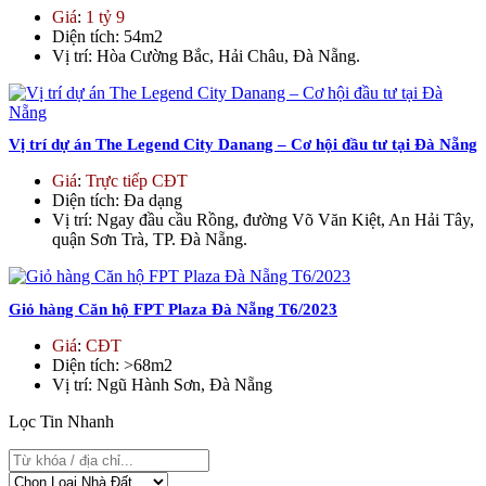
Giá
:
1 tỷ 9
Diện tích
: 54m2
Vị trí
: Hòa Cường Bắc, Hải Châu, Đà Nẵng.
Vị trí dự án The Legend City Danang – Cơ hội đầu tư tại Đà Nẵng
Giá
:
Trực tiếp CĐT
Diện tích
: Đa dạng
Vị trí
: Ngay đầu cầu Rồng, đường Võ Văn Kiệt, An Hải Tây,
quận Sơn Trà, TP. Đà Nẵng.​
Giỏ hàng Căn hộ FPT Plaza Đà Nẵng T6/2023
Giá
:
CĐT
Diện tích
: >68m2
Vị trí
: Ngũ Hành Sơn, Đà Nẵng
Lọc Tin Nhanh