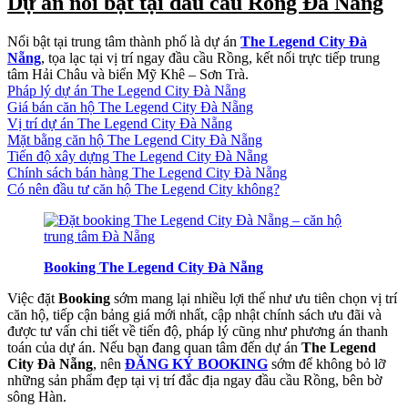
Dự án nổi bật tại đầu cầu Rồng Đà Nẵng
Nổi bật tại trung tâm thành phố là dự án
The Legend City Đà
Nẵng
, tọa lạc tại vị trí ngay đầu cầu Rồng, kết nối trực tiếp trung
tâm Hải Châu và biển Mỹ Khê – Sơn Trà.
Pháp lý dự án The Legend City Đà Nẵng
Giá bán căn hộ The Legend City Đà Nẵng
Vị trí dự án The Legend City Đà Nẵng
Mặt bằng căn hộ The Legend City Đà Nẵng
Tiến độ xây dựng The Legend City Đà Nẵng
Chính sách bán hàng The Legend City Đà Nẵng
Có nên đầu tư căn hộ The Legend City không?
Booking The Legend City Đà Nẵng
Việc đặt
Booking
sớm mang lại nhiều lợi thế như ưu tiên chọn vị trí
căn hộ, tiếp cận bảng giá mới nhất, cập nhật chính sách ưu đãi và
được tư vấn chi tiết về tiến độ, pháp lý cũng như phương án thanh
toán của dự án. Nếu bạn đang quan tâm đến dự án
The Legend
City Đà Nẵng
, nên
ĐĂNG KÝ BOOKING
sớm để không bỏ lỡ
những sản phẩm đẹp tại vị trí đắc địa ngay đầu cầu Rồng, bên bờ
sông Hàn.