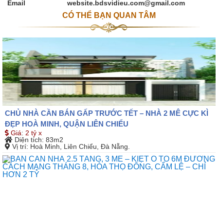
Email
website.bdsvidieu.com@gmail.com
CÓ THỂ BẠN QUAN TÂM
CHỦ NHÀ CẦN BÁN GẤP TRƯỚC TẾT – NHÀ 2 MÊ CỰC KÌ
ĐẸP HOÀ MINH, QUẬN LIÊN CHIỂU
Giá
:
2 tỷ x
Diện tích
: 83m2
Vị trí
: Hoà Minh, Liên Chiểu, Đà Nẵng.