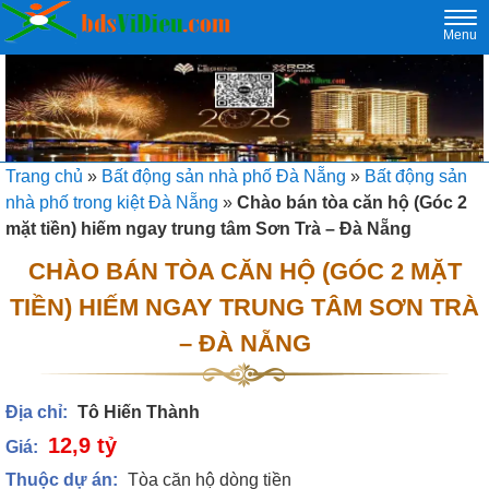
Togg
Menu
navi
Trang chủ
»
Bất động sản nhà phố Đà Nẵng
»
Bất động sản
nhà phố trong kiệt Đà Nẵng
»
Chào bán tòa căn hộ (Góc 2
mặt tiền) hiếm ngay trung tâm Sơn Trà – Đà Nẵng
CHÀO BÁN TÒA CĂN HỘ (GÓC 2 MẶT
TIỀN) HIẾM NGAY TRUNG TÂM SƠN TRÀ
– ĐÀ NẴNG
Địa chỉ:
Tô Hiến Thành
12,9 tỷ
Giá:
Thuộc dự án:
Tòa căn hộ dòng tiền