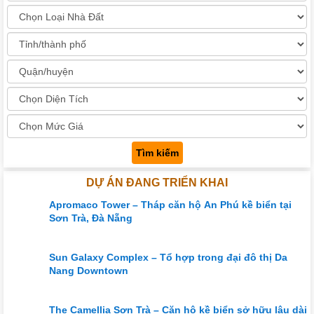
Tìm kiếm
DỰ ÁN ĐANG TRIỂN KHAI
Apromaco Tower – Tháp căn hộ An Phú kề biển tại
Sơn Trà, Đà Nẵng
Sun Galaxy Complex – Tổ hợp trong đại đô thị Da
Nang Downtown
The Camellia Sơn Trà – Căn hộ kề biển sở hữu lâu dài