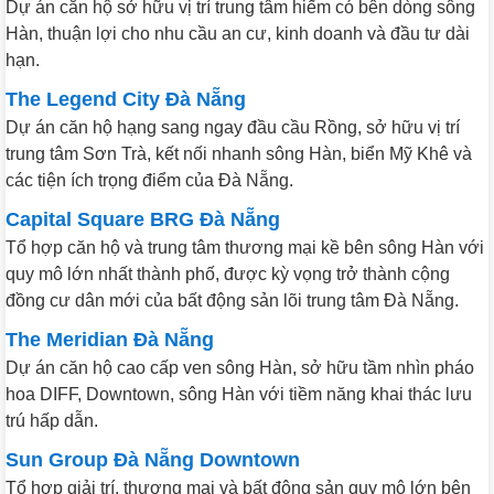
Dự án căn hộ sở hữu vị trí trung tâm hiếm có bên dòng sông
Hàn, thuận lợi cho nhu cầu an cư, kinh doanh và đầu tư dài
hạn.
The Legend City Đà Nẵng
Dự án căn hộ hạng sang ngay đầu cầu Rồng, sở hữu vị trí
trung tâm Sơn Trà, kết nối nhanh sông Hàn, biển Mỹ Khê và
các tiện ích trọng điểm của Đà Nẵng.
Capital Square BRG Đà Nẵng
Tổ hợp căn hộ và trung tâm thương mại kề bên sông Hàn với
quy mô lớn nhất thành phố, được kỳ vọng trở thành cộng
đồng cư dân mới của bất động sản lõi trung tâm Đà Nẵng.
The Meridian Đà Nẵng
Dự án căn hộ cao cấp ven sông Hàn, sở hữu tầm nhìn pháo
hoa DIFF, Downtown, sông Hàn với tiềm năng khai thác lưu
trú hấp dẫn.
Sun Group Đà Nẵng Downtown
Tổ hợp giải trí, thương mại và bất động sản quy mô lớn bên