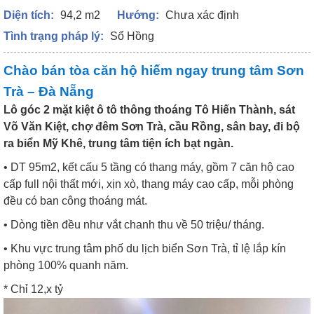
Diện tích:
94,2 m2
Hướng:
Chưa xác định
Tình trạng pháp lý:
Sổ Hồng
Chào bán tòa căn hộ hiếm ngay trung tâm Sơn
Trà – Đà Nẵng
Lô góc 2 mặt kiệt ô tô thông thoáng Tô Hiến Thành, sát
Võ Văn Kiệt, chợ đêm Sơn Trà, cầu Rồng, sân bay, đi bộ
ra biển Mỹ Khê, trung tâm tiện ích bạt ngàn.
• DT 95m2, kết cấu 5 tầng có thang máy, gồm 7 căn hộ cao
cấp full nội thất mới, xịn xò, thang máy cao cấp, mỗi phòng
đều có ban công thoáng mát.
• Dòng tiền đều như vắt chanh thu về 50 triệu/ tháng.
• Khu vực trung tâm phố du lịch biển Sơn Trà, tỉ lệ lắp kín
phòng 100% quanh năm.
* Chỉ 12,x tỷ