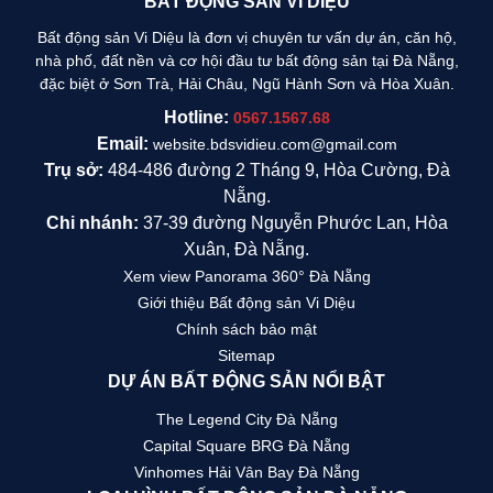
BẤT ĐỘNG SẢN VI DIỆU
Bất động sản Vi Diệu là đơn vị chuyên tư vấn dự án, căn hộ,
nhà phố, đất nền và cơ hội đầu tư bất động sản tại Đà Nẵng,
đặc biệt ở Sơn Trà, Hải Châu, Ngũ Hành Sơn và Hòa Xuân.
Hotline:
0567.1567.68
Email:
website.bdsvidieu.com@gmail.com
Trụ sở:
484-486 đường 2 Tháng 9, Hòa Cường, Đà
Nẵng.
Chi nhánh:
37-39 đường Nguyễn Phước Lan, Hòa
Xuân, Đà Nẵng.
Xem view Panorama 360° Đà Nẵng
Giới thiệu Bất động sản Vi Diệu
Chính sách bảo mật
Sitemap
DỰ ÁN BẤT ĐỘNG SẢN NỔI BẬT
The Legend City Đà Nẵng
Capital Square BRG Đà Nẵng
Vinhomes Hải Vân Bay Đà Nẵng