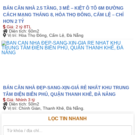
BÁN CĂN NHÀ 2.5 TẦNG, 3 MÊ – KIỆT Ô TÔ 6M ĐƯỜNG
CÁCH MẠNG THÁNG 8, HÒA THỌ ĐÔNG, CẨM LỆ – CHỈ
HƠN 2 TỶ
Giá
:
2 tỷ 8TL
Diện tích
: 60m2
Vị trí
: Hòa Thọ Đông, Cẩm Lệ, Đà Nẵng
BÁN CĂN NHÀ ĐẸP-SANG-XỊN-GIÁ RẺ NHẤT KHU TRUNG
TÂM ĐIỆN BIÊN PHỦ, QUẬN THANH KHÊ, ĐÀ NẴNG
Giá
:
Nhỉnh 3 tỷ
Diện tích
: 50m2
Vị trí
: Chính Gián, Thanh Khê, Đà Nẵng.
LỌC TIN NHANH