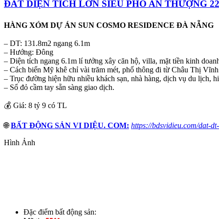
ĐẤT DIỆN TÍCH LỚN SIÊU PHỐ AN THƯỢNG 2
HÀNG XÓM DỰ ÁN SUN COSMO RESIDENCE ĐÀ NẴNG
– DT: 131.8m2 ngang 6.1m
– Hướng: Đông
– Diện tích ngang 6.1m lí tưởng xây căn hộ, villa, mặt tiền kinh doa
– Cách biển Mỹ khê chỉ vài trăm mét, phố thông đi từ Châu Thị Vĩ
– Trục đường hiện hữu nhiều khách sạn, nhà hàng, dịch vụ du lịch, hi
– Sổ đỏ cầm tay sẵn sàng giao dịch.
💰 Giá: 8 tỷ 9 có TL
🌐
BẤT ĐỘNG SẢN VI DIỆU. COM:
https://bdsvidieu.com/dat-d
Hình Ảnh
Đặc điểm bất động sản: