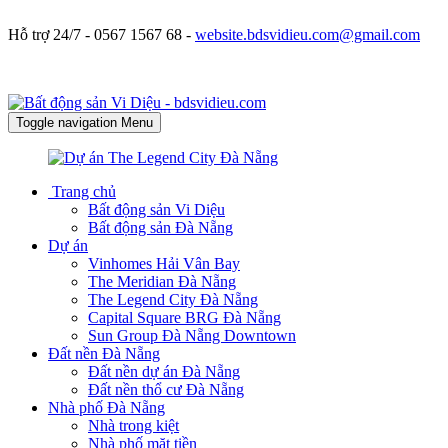
Hỗ trợ 24/7 -
0567 1567 68 -
website.bdsvidieu.com@gmail.com
Toggle navigation
Menu
Trang chủ
Bất động sản Vi Diệu
Bất động sản Đà Nẵng
Dự án
Vinhomes Hải Vân Bay
The Meridian Đà Nẵng
The Legend City Đà Nẵng
Capital Square BRG Đà Nẵng
Sun Group Đà Nẵng Downtown
Đất nền Đà Nẵng
Đất nền dự án Đà Nẵng
Đất nền thổ cư Đà Nẵng
Nhà phố Đà Nẵng
Nhà trong kiệt
Nhà phố mặt tiền