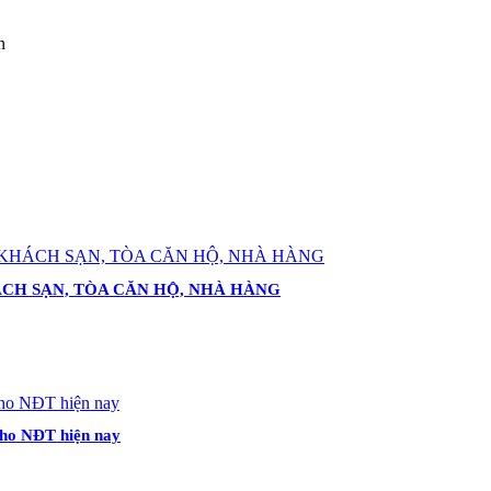
n
ÁCH SẠN, TÒA CĂN HỘ, NHÀ HÀNG
 cho NĐT hiện nay