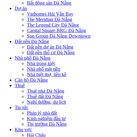
Bất động sản Đà Nẵng
Dự án
Vinhomes Hải Vân Bay
The Meridian Đà Nẵng
The Legend City Đà Nẵng
Capital Square BRG Đà Nẵng
Sun Group Đà Nẵng Downtown
Đất nền Đà Nẵng
Đất nền dự án Đà Nẵng
Đất nền thổ cư Đà Nẵng
Nhà phố Đà Nẵng
Nhà trong kiệt
Nhà phố mặt tiền
Nhà biệt thự, liền kề
Căn hộ Đà Nẵng
Thuê
Thuê nhà Đà Nẵng
Thuê đất Đà Nẵng
Nghỉ dưỡng, du lịch
Tin tức
Pháp lý nhà đất
Kinh nghiệm đầu tư
Thị trường Đà Nẵng
Khu vực
Hải Châu