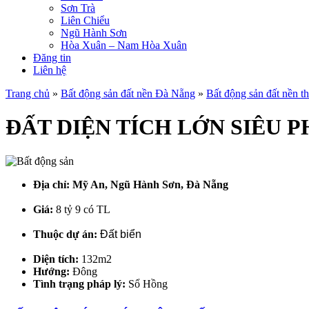
Sơn Trà
Liên Chiểu
Ngũ Hành Sơn
Hòa Xuân – Nam Hòa Xuân
Đăng tin
Liên hệ
Trang chủ
»
Bất động sản đất nền Đà Nẵng
»
Bất động sản đất nền 
ĐẤT DIỆN TÍCH LỚN SIÊU 
Địa chỉ:
Mỹ An, Ngũ Hành Sơn, Đà Nẵng
Giá:
8 tỷ 9 có TL
Thuộc dự án:
Đất biển
Diện tích:
132m2
Hướng:
Đông
Tình trạng pháp lý:
Sổ Hồng