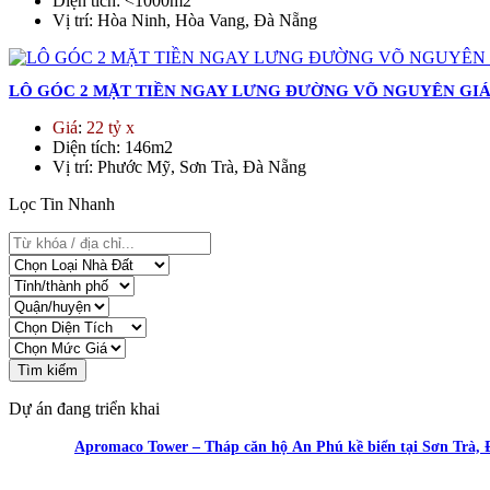
Diện tích
: <1000m2
Vị trí
: Hòa Ninh, Hòa Vang, Đà Nẵng
LÔ GÓC 2 MẶT TIỀN NGAY LƯNG ĐƯỜNG VÕ NGUYÊN GIÁP
Giá
:
22 tỷ x
Diện tích
: 146m2
Vị trí
: Phước Mỹ, Sơn Trà, Đà Nẵng
Lọc Tin Nhanh
Tìm kiếm
Dự án đang triển khai
Apromaco Tower – Tháp căn hộ An Phú kề biển tại Sơn Trà,