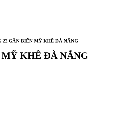
G 22 GẦN BIỂN MỸ KHÊ ĐÀ NẴNG
N MỸ KHÊ ĐÀ NẴNG