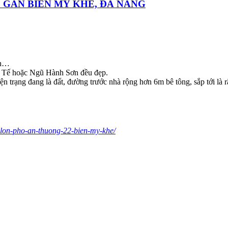
2 GẦN BIỂN MỸ KHÊ, ĐÀ NẴNG
nh…
nh Tế hoặc Ngũ Hành Sơn đều đẹp.
ện trạng đang là đất, đường trước nhà rộng hơn 6m bê tông, sắp tới là 
t-lon-pho-an-thuong-22-bien-my-khe/