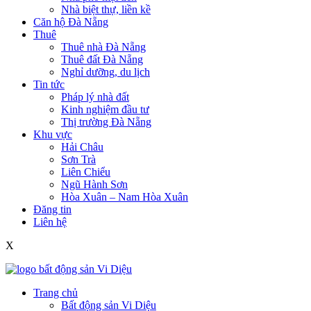
Nhà biệt thự, liền kề
Căn hộ Đà Nẵng
Thuê
Thuê nhà Đà Nẵng
Thuê đất Đà Nẵng
Nghỉ dưỡng, du lịch
Tin tức
Pháp lý nhà đất
Kinh nghiệm đầu tư
Thị trường Đà Nẵng
Khu vực
Hải Châu
Sơn Trà
Liên Chiểu
Ngũ Hành Sơn
Hòa Xuân – Nam Hòa Xuân
Đăng tin
Liên hệ
X
Trang chủ
Bất động sản Vi Diệu