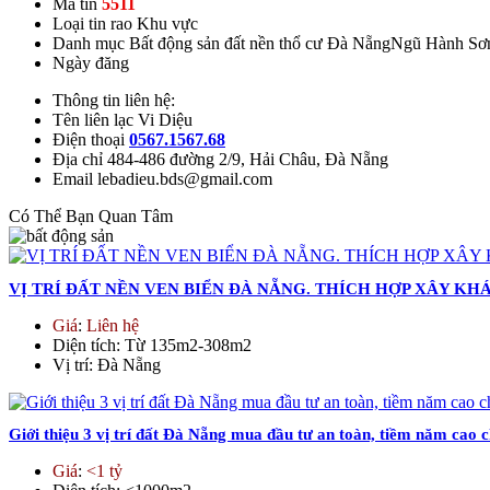
Mã tin
5511
Loại tin rao
Khu vực
Danh mục
Bất động sản đất nền thổ cư Đà NẵngNgũ Hành Sơ
Ngày đăng
Thông tin liên hệ:
Tên liên lạc
Vi Diệu
Điện thoại
0567.1567.68
Địa chỉ
484-486 đường 2/9, Hải Châu, Đà Nẵng
Email
lebadieu.bds@gmail.com
Có Thể Bạn Quan Tâm
VỊ TRÍ ĐẤT NỀN VEN BIỂN ĐÀ NẴNG. THÍCH HỢP XÂY KH
Giá
:
Liên hệ
Diện tích
: Từ 135m2-308m2
Vị trí
: Đà Nẵng
Giới thiệu 3 vị trí đất Đà Nẵng mua đầu tư an toàn, tiềm năm cao
Giá
:
<1 tỷ