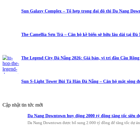
Sun Galaxy Complex – Tổ hợp trong đại đô thị Da Nang Do
The Camellia Sơn Trà – Căn hộ kề biển sở hữu lâu dài tại Đà
The Legend City Đà Nẵng 2026: Giá bán, vị trí đầu Cầu Rồn
Sun S-Light Tower Bùi Tá Hán Đà Nẵng – Căn hộ mặt sông đ
Cập nhật tin tức mới
Da Nang Downtown huy động 2000 tỷ đồng tăng tốc siêu d
Da Nang Downtown được bổ sung 2.000 tỷ đồng để tăng tốc dự 