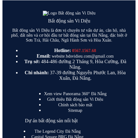
Bất động sản Vi Diệu
Bất động sản Vi Diệu là đơn vị chuyên tư vấn dự án, căn hộ, nhà
phố, đất nền và cơ hội đầu tư bất động sản tại Đà Nẵng, đặc biệt ở
Sơn Trà, Hải Châu, Ngũ Hành Sơn và Hòa Xuân.
Hotline:
0567.1567.68
Email:
website.bdsvidieu.com@gmail.com
Trụ sở:
484-486 đường 2 Tháng 9, Hòa Cường, Đà
Nẵng.
Chi nhánh:
37-39 đường Nguyễn Phước Lan, Hòa
Xuân, Đà Nẵng.
Xem view Panorama 360° Đà Nẵng
Giới thiệu Bất động sản Vi Diệu
Chính sách bảo mật
Sitemap
Dự án bất động sản nổi bật
The Legend City Đà Nẵng
Capital Square BRG Đà Nẵng