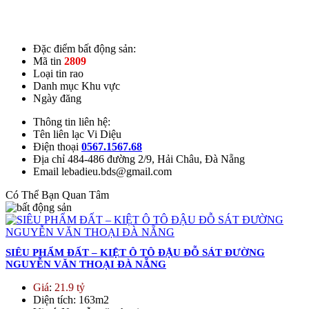
Đặc điểm bất động sản:
Mã tin
2809
Loại tin rao
Danh mục
Khu vực
Ngày đăng
Thông tin liên hệ:
Tên liên lạc
Vi Diệu
Điện thoại
0567.1567.68
Địa chỉ
484-486 đường 2/9, Hải Châu, Đà Nẵng
Email
lebadieu.bds@gmail.com
Có Thể Bạn Quan Tâm
SIÊU PHẨM ĐẤT – KIỆT Ô TÔ ĐẬU ĐỖ SÁT ĐƯỜNG
NGUYỄN VĂN THOẠI ĐÀ NẴNG
Giá
:
21.9 tỷ
Diện tích
: 163m2