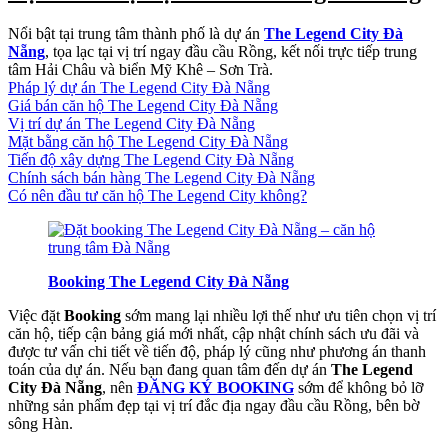
Nổi bật tại trung tâm thành phố là dự án
The Legend City Đà
Nẵng
, tọa lạc tại vị trí ngay đầu cầu Rồng, kết nối trực tiếp trung
tâm Hải Châu và biển Mỹ Khê – Sơn Trà.
Pháp lý dự án The Legend City Đà Nẵng
Giá bán căn hộ The Legend City Đà Nẵng
Vị trí dự án The Legend City Đà Nẵng
Mặt bằng căn hộ The Legend City Đà Nẵng
Tiến độ xây dựng The Legend City Đà Nẵng
Chính sách bán hàng The Legend City Đà Nẵng
Có nên đầu tư căn hộ The Legend City không?
Booking The Legend City Đà Nẵng
Việc đặt
Booking
sớm mang lại nhiều lợi thế như ưu tiên chọn vị trí
căn hộ, tiếp cận bảng giá mới nhất, cập nhật chính sách ưu đãi và
được tư vấn chi tiết về tiến độ, pháp lý cũng như phương án thanh
toán của dự án. Nếu bạn đang quan tâm đến dự án
The Legend
City Đà Nẵng
, nên
ĐĂNG KÝ BOOKING
sớm để không bỏ lỡ
những sản phẩm đẹp tại vị trí đắc địa ngay đầu cầu Rồng, bên bờ
sông Hàn.