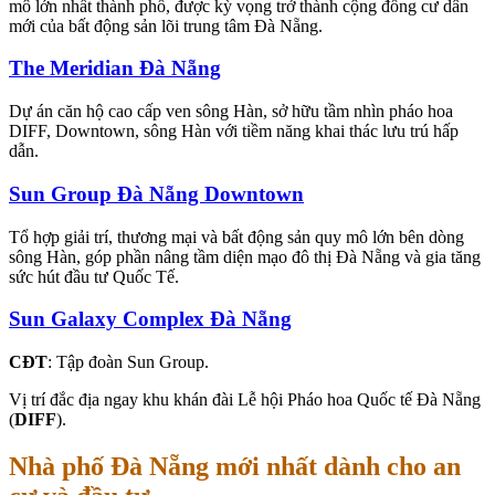
mô lớn nhất thành phố, được kỳ vọng trở thành cộng đồng cư dân
mới của bất động sản lõi trung tâm Đà Nẵng.
The Meridian Đà Nẵng
Dự án căn hộ cao cấp ven sông Hàn, sở hữu tầm nhìn pháo hoa
DIFF, Downtown, sông Hàn với tiềm năng khai thác lưu trú hấp
dẫn.
Sun Group Đà Nẵng Downtown
Tổ hợp giải trí, thương mại và bất động sản quy mô lớn bên dòng
sông Hàn, góp phần nâng tầm diện mạo đô thị Đà Nẵng và gia tăng
sức hút đầu tư Quốc Tế.
Sun Galaxy Complex Đà Nẵng
CĐT
: Tập đoàn Sun Group.
Vị trí đắc địa ngay khu khán đài Lễ hội Pháo hoa Quốc tế Đà Nẵng
(
DIFF
).
Nhà phố Đà Nẵng mới nhất dành cho an