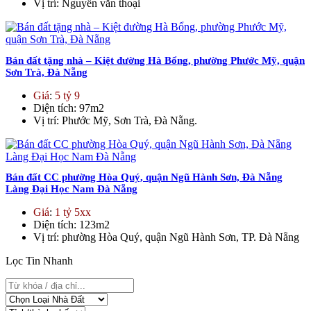
Vị trí
: Nguyễn văn thoại
Bán đất tặng nhà – Kiệt đường Hà Bổng, phường Phước Mỹ, quận
Sơn Trà, Đà Nẵng
Giá
:
5 tỷ 9
Diện tích
: 97m2
Vị trí
: Phước Mỹ, Sơn Trà, Đà Nẵng.
Bán đất CC phường Hòa Quý, quận Ngũ Hành Sơn, Đà Nẵng
Làng Đại Học Nam Đà Nẵng
Giá
:
1 tỷ 5xx
Diện tích
: 123m2
Vị trí
: phường Hòa Quý, quận Ngũ Hành Sơn, TP. Đà Nẵng
Lọc Tin Nhanh