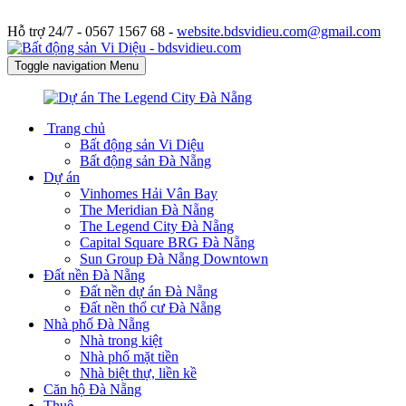
Hỗ trợ 24/7 -
0567 1567 68 -
website.bdsvidieu.com@gmail.com
Toggle navigation
Menu
Trang chủ
Bất động sản Vi Diệu
Bất động sản Đà Nẵng
Dự án
Vinhomes Hải Vân Bay
The Meridian Đà Nẵng
The Legend City Đà Nẵng
Capital Square BRG Đà Nẵng
Sun Group Đà Nẵng Downtown
Đất nền Đà Nẵng
Đất nền dự án Đà Nẵng
Đất nền thổ cư Đà Nẵng
Nhà phố Đà Nẵng
Nhà trong kiệt
Nhà phố mặt tiền
Nhà biệt thự, liền kề
Căn hộ Đà Nẵng
Thuê