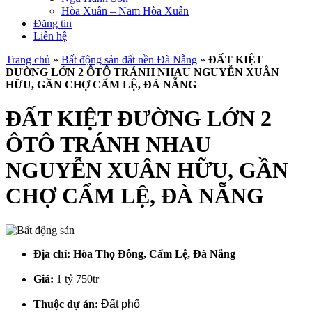
Hòa Xuân – Nam Hòa Xuân
Đăng tin
Liên hệ
Trang chủ
»
Bất động sản đất nền Đà Nẵng
»
ĐẤT KIỆT
ĐƯỜNG LỚN 2 ÔTÔ TRÁNH NHAU NGUYỄN XUÂN
HỮU, GẦN CHỢ CẨM LỆ, ĐÀ NẴNG
ĐẤT KIỆT ĐƯỜNG LỚN 2
ÔTÔ TRÁNH NHAU
NGUYỄN XUÂN HỮU, GẦN
CHỢ CẨM LỆ, ĐÀ NẴNG
Địa chỉ:
Hòa Thọ Đông, Cẩm Lệ, Đà Nẵng
Giá:
1 tỷ 750tr
Thuộc dự án:
Đất phố