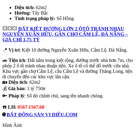
Diện tích:
62m2
Hướng:
Tây Bắc
Tình trạng pháp lý:
Sổ Hồng
💥💥💥
ĐẤT KIỆT ĐƯỜNG LỚN 2 ÔTÔ TRÁNH NHAU
NGUYỄN XUÂN HỮU, GẦN CHỢ CẨM LỆ, ĐÀ NẴNG –
GIÁ CHỈ 1,75 TỶ
📍
Vị trí
: Kiệt 10 đường Nguyễn Xuân Hữu, Cẩm Lệ, Đà Nẵng.
🚗
Tiện ích
: Đất nằm trong kiệt rộng, đường trước nhà hơn 7m, cho
phép 2 ô tô tránh nhau thuận tiện. Xe ô tô có thể đổ trước cửa nhà.
Khu vực gần chợ Cẩm Lệ, cầu Cẩm Lệ và đường Thăng Long, tiện
di chuyển đến các khu vực lân cận.
🏡
Diện tích
: 62m2
💰
Giá bán
: 1 tỷ 750tr
🔑
Pháp lý
: Sổ đỏ chính chủ, sang tên nhanh chóng.
☎️
LH:
0567.1567.68
🌐
BẤT ĐỘNG SẢN VI DIỆU.COM
Hình Ảnh