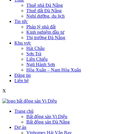
Thuê nhà Đà Nẵng
Thuê đất Đà Nẵng
Nghỉ dưỡng, du lịch
Tin tức
Pháp lý nhà đất
Kinh nghiệm đầu tư
Thị trường Đà Nẵng
Khu vực
Hải Châu
Sơn Trà
Liên Chiểu
Ngũ Hành Sơn
Hòa Xuân – Nam Hòa Xuân
Đăng tin
Liên hệ
X
Trang chủ
Bất động sản Vi Diệu
Bất động sản Đà Nẵng
Dự án
Vinhomes Hải Vân Bay