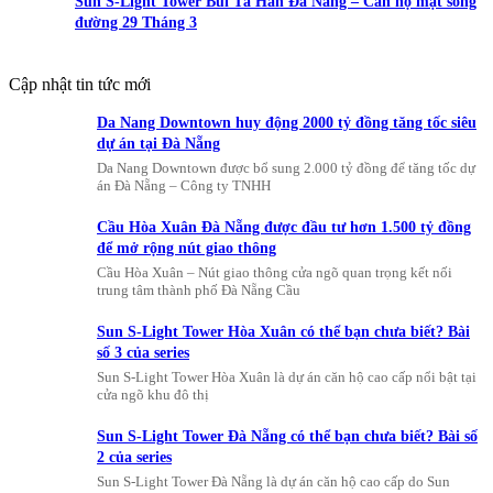
Sun S-Light Tower Bùi Tá Hán Đà Nẵng – Căn hộ mặt sông
đường 29 Tháng 3
Cập nhật tin tức mới
Da Nang Downtown huy động 2000 tỷ đồng tăng tốc siêu
dự án tại Đà Nẵng
Da Nang Downtown được bổ sung 2.000 tỷ đồng để tăng tốc dự
án Đà Nẵng – Công ty TNHH
Cầu Hòa Xuân Đà Nẵng được đầu tư hơn 1.500 tỷ đồng
để mở rộng nút giao thông
Cầu Hòa Xuân – Nút giao thông cửa ngõ quan trọng kết nối
trung tâm thành phố Đà Nẵng Cầu
Sun S-Light Tower Hòa Xuân có thể bạn chưa biết? Bài
số 3 của series
Sun S-Light Tower Hòa Xuân là dự án căn hộ cao cấp nổi bật tại
cửa ngõ khu đô thị
Sun S-Light Tower Đà Nẵng có thể bạn chưa biết? Bài số
2 của series
Sun S-Light Tower Đà Nẵng là dự án căn hộ cao cấp do Sun