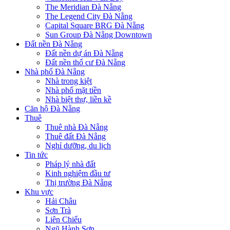
The Meridian Đà Nẵng
The Legend City Đà Nẵng
Capital Square BRG Đà Nẵng
Sun Group Đà Nẵng Downtown
Đất nền Đà Nẵng
Đất nền dự án Đà Nẵng
Đất nền thổ cư Đà Nẵng
Nhà phố Đà Nẵng
Nhà trong kiệt
Nhà phố mặt tiền
Nhà biệt thự, liền kề
Căn hộ Đà Nẵng
Thuê
Thuê nhà Đà Nẵng
Thuê đất Đà Nẵng
Nghỉ dưỡng, du lịch
Tin tức
Pháp lý nhà đất
Kinh nghiệm đầu tư
Thị trường Đà Nẵng
Khu vực
Hải Châu
Sơn Trà
Liên Chiểu
Ngũ Hành Sơn