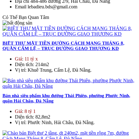
Địa chỉ
484-486 đường 2/9, Hải Châu, Đà Nẵng
Email
lebadieu.bds@gmail.com
Có Thể Bạn Quan Tâm
BIỆT THỰ MẶT TIỀN ĐƯỜNG CÁCH MẠNG THÁNG 8,
QUẬN CẨM LỆ – TRỤC ĐƯỜNG GIAO THƯƠNG KD
Giá
:
11 tỷ x
Diện tích
: 214m2
Vị trí
: Khuê Trung, Cẩm Lệ, Đà Nẵng.
Bán nhà siêu phẩm khu đường Thái Phiên, phường Phước Ninh,
quận Hải Châu, Đà Nẵng
Giá
:
8 tỷ 1
Diện tích
: 82,8m2
Vị trí
: Phước Ninh, Hải Châu, Đà Nẵng.