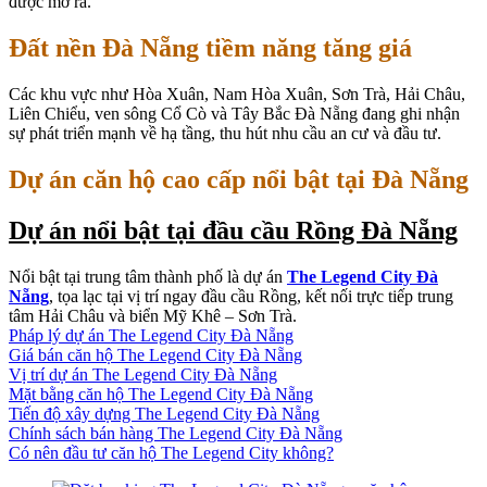
được mở ra.
Đất nền Đà Nẵng tiềm năng tăng giá
Các khu vực như Hòa Xuân, Nam Hòa Xuân, Sơn Trà, Hải Châu,
Liên Chiểu, ven sông Cổ Cò và Tây Bắc Đà Nẵng đang ghi nhận
sự phát triển mạnh về hạ tầng, thu hút nhu cầu an cư và đầu tư.
Dự án căn hộ cao cấp nổi bật tại Đà Nẵng
Dự án nổi bật tại đầu cầu Rồng Đà Nẵng
Nổi bật tại trung tâm thành phố là dự án
The Legend City Đà
Nẵng
, tọa lạc tại vị trí ngay đầu cầu Rồng, kết nối trực tiếp trung
tâm Hải Châu và biển Mỹ Khê – Sơn Trà.
Pháp lý dự án The Legend City Đà Nẵng
Giá bán căn hộ The Legend City Đà Nẵng
Vị trí dự án The Legend City Đà Nẵng
Mặt bằng căn hộ The Legend City Đà Nẵng
Tiến độ xây dựng The Legend City Đà Nẵng
Chính sách bán hàng The Legend City Đà Nẵng
Có nên đầu tư căn hộ The Legend City không?