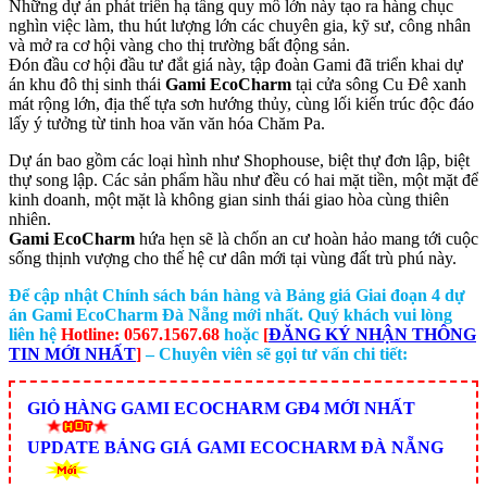
Những dự án phát triển hạ tầng quy mô lớn này tạo ra hàng chục
nghìn việc làm, thu hút lượng lớn các chuyên gia, kỹ sư, công nhân
và mở ra cơ hội vàng cho thị trường bất động sản.
Đón đầu cơ hội đầu tư đắt giá này, tập đoàn Gami đã triển khai dự
án khu đô thị sinh thái
Gami EcoCharm
tại cửa sông Cu Đê xanh
mát rộng lớn, địa thế tựa sơn hướng thủy, cùng lối kiến trúc độc đáo
lấy ý tưởng từ tinh hoa văn văn hóa Chăm Pa.
Dự án bao gồm các loại hình như Shophouse, biệt thự đơn lập, biệt
thự song lập. Các sản phẩm hầu như đều có hai mặt tiền, một mặt để
kinh doanh, một mặt là không gian sinh thái giao hòa cùng thiên
nhiên.
Gami EcoCharm
hứa hẹn sẽ là chốn an cư hoàn hảo mang tới cuộc
sống thịnh vượng cho thế hệ cư dân mới tại vùng đất trù phú này.
Để cập nhật Chính sách bán hàng và Bảng giá Giai đoạn 4 dự
án Gami EcoCharm Đà Nẵng mới nhất. Quý khách vui lòng
liên hệ
Hotline: 0567.1567.68
hoặc
[
ĐĂNG KÝ NHẬN THÔNG
TIN MỚI NHẤT
]
– Chuyên viên sẽ gọi tư vấn chi tiết:
GIỎ HÀNG GAMI ECOCHARM GĐ4 MỚI NHẤT
UPDATE BẢNG GIÁ GAMI ECOCHARM ĐÀ NẴNG