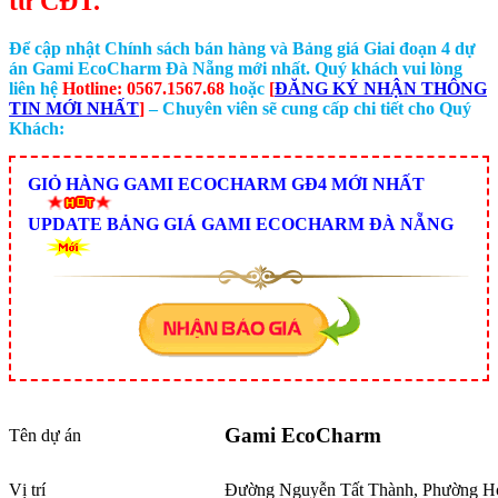
từ CĐT.
Để cập nhật Chính sách bán hàng và Bảng giá Giai đoạn 4 dự
án Gami EcoCharm Đà Nẵng mới nhất. Quý khách vui lòng
liên hệ
Hotline: 0567.1567.68
hoặc
[
ĐĂNG KÝ NHẬN THÔNG
TIN MỚI NHẤT
]
– Chuyên viên sẽ cung cấp chi tiết cho Quý
Khách:
GIỎ HÀNG GAMI ECOCHARM GĐ4 MỚI NHẤT
UPDATE BẢNG GIÁ GAMI ECOCHARM ĐÀ NẴNG
Gami EcoCharm
Tên dự án
Vị trí
Đường Nguyễn Tất Thành, Phường Hò