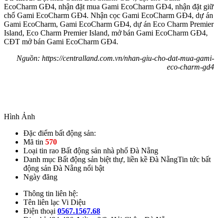
EcoCharm GĐ4, nhận đặt mua Gami EcoCharm GĐ4, nhận đặt giữ
chổ Gami EcoCharm GĐ4. Nhận cọc Gami EcoCharm GĐ4, dự án
Gami EcoCharm, Gami EcoCharm GĐ4, dự án Eco Charm Premier
Island, Eco Charm Premier Island, mở bán Gami EcoCharm GĐ4,
CĐT mở bán Gami EcoCharm GĐ4.
Nguồn: https://centralland.com.vn/nhan-giu-cho-dat-mua-gami-
eco-charm-gd4
Hình Ảnh
Đặc điểm bất động sản:
Mã tin
570
Loại tin rao
Bất động sản nhà phố Đà Nẵng
Danh mục
Bất động sản biệt thự, liền kề Đà NẵngTin tức bất
động sản Đà Nẵng nổi bật
Ngày đăng
Thông tin liên hệ:
Tên liên lạc
Vi Diệu
Điện thoại
0567.1567.68