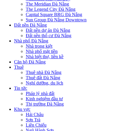
The Meridian Đà Nẵng
The Legend City Đà Nẵng
Capital Square BRG Đà Nẵng
Sun Group Đà Nẵng Downtown
Đất nền Đà Nẵng
Đất nền dự án Đà Nẵng
Đất nền thổ cư Đà Nẵng
Nhà phố Đà Nẵng
Nhà trong kiệt
Nhà phố mặt tiền
Nhà biệt thự, liền kề
Căn hộ Đà Nẵng
Thuê
Thuê nhà Đà Nẵng
Thuê đất Đà Nẵng
Nghỉ dưỡng, du lịch
Tin tức
Pháp lý nhà đất
Kinh nghiệm đầu tư
Thị trường Đà Nẵng
Khu vực
Hải Châu
Sơn Trà
Liên Chiểu
Ngũ Hành Sơn