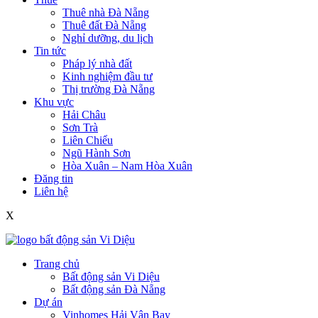
Thuê nhà Đà Nẵng
Thuê đất Đà Nẵng
Nghỉ dưỡng, du lịch
Tin tức
Pháp lý nhà đất
Kinh nghiệm đầu tư
Thị trường Đà Nẵng
Khu vực
Hải Châu
Sơn Trà
Liên Chiểu
Ngũ Hành Sơn
Hòa Xuân – Nam Hòa Xuân
Đăng tin
Liên hệ
X
Trang chủ
Bất động sản Vi Diệu
Bất động sản Đà Nẵng
Dự án
Vinhomes Hải Vân Bay