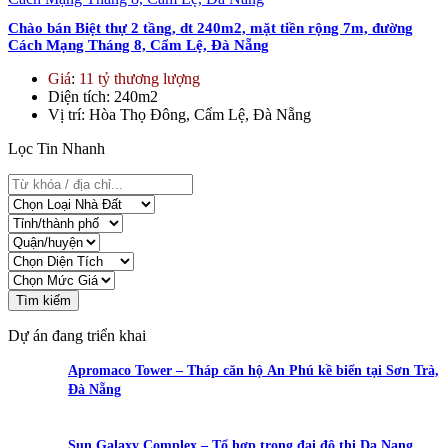
Chào bán Biệt thự 2 tầng, dt 240m2, mặt tiền rộng 7m, đường
Cách Mạng Tháng 8, Cẩm Lệ, Đà Nẵng
Giá
:
11 tỷ thương lượng
Diện tích
: 240m2
Vị trí
: Hòa Thọ Đông, Cẩm Lệ, Đà Nẵng
Lọc Tin Nhanh
Tìm kiếm
Dự án đang triển khai
Apromaco Tower – Tháp căn hộ An Phú kề biển tại Sơn Trà,
Đà Nẵng
Sun Galaxy Complex – Tổ hợp trong đại đô thị Da Nang