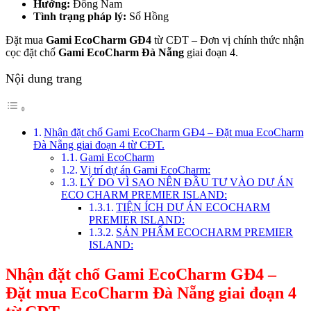
Hướng:
Đông Nam
Tình trạng pháp lý:
Sổ Hồng
Đặt mua
Gami EcoCharm GĐ4
từ CĐT – Đơn vị chính thức nhận
cọc đặt chổ
Gami EcoCharm Đà Nẵng
giai đoạn 4.
Nội dung trang
Nhận đặt chổ Gami EcoCharm GĐ4 – Đặt mua EcoCharm
Đà Nẵng giai đoạn 4 từ CĐT.
Gami EcoCharm
Vị trí dự án Gami EcoCharm:
LÝ DO VÌ SAO NÊN ĐẦU TƯ VÀO DỰ ÁN
ECO CHARM PREMIER ISLAND:
TIỆN ÍCH DỰ ÁN ECOCHARM
PREMIER ISLAND:
SẢN PHẨM ECOCHARM PREMIER
ISLAND:
Nhận đặt chổ Gami EcoCharm GĐ4 –
Đặt mua EcoCharm Đà Nẵng giai đoạn 4