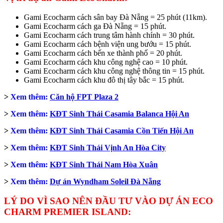
Gami Ecocharm cách sân bay Đà Nẵng = 25 phút (11km).
Gami Ecocharm cách ga Đà Nẵng = 15 phút.
Gami Ecocharm cách trung tâm hành chính = 30 phút.
Gami Ecocharm cách bệnh viện ung bướu = 15 phút.
Gami Ecocharm cách bến xe thành phố = 20 phút.
Gami Ecocharm cách khu công nghệ cao = 10 phút.
Gami Ecocharm cách khu công nghệ thông tin = 15 phút.
Gami Ecocharm cách khu đô thị tây bắc = 15 phút.
>
Xem thêm:
Căn hộ FPT Plaza 2
>
Xem thêm:
KĐT Sinh Thái Casamia Balanca Hội An
>
Xem thêm:
KĐT Sinh Thái Casamia Cồn Tiến Hội An
>
Xem thêm:
KĐT Sinh Thái Vịnh An Hòa City
>
Xem thêm:
KĐT Sinh Thái Nam Hòa Xuân
>
Xem thêm:
Dự án Wyndham Soleil Đà Nẵng
LÝ DO VÌ SAO NÊN ĐẦU TƯ VÀO DỰ ÁN ECO
CHARM PREMIER ISLAND: