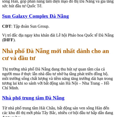
sông Hàn, góp phần nâng tầm diện mạo đô thị Đà Nẵng và gia tăng
sức hút đầu tư Quốc Tế.
Sun Galaxy Complex Đà Nẵng
CĐT
: Tập đoàn Sun Group.
Vị trí đắc địa ngay khu khán đài Lễ hội Pháo hoa Quốc tế Đà Nẵng
(
DIFF
).
Nhà phố Đà Nẵng mới nhất dành cho an
cư và đầu tư
Thị trường nhà phố Đà Nẵng đang thu hút sự quan tâm của cả
người mua ở thực lẫn nhà đầu tư nhờ hạ tầng phát triển đồng bộ,
môi trường sống chất lượng và tiềm năng tăng trưởng dài hạn trong
tương lai khi so sánh với bất động sản Hà Nội – Nha Trang – Hồ
Chí Minh.
Nhà phố trung tâm Đà Nẵng
Từ nhà phố trung tâm Hải Châu, bất động sản ven sông Hàn đến
các khu đô thị mới phía Tây Bắc, nhiều cơ hội đầu tư hấp dẫn đang