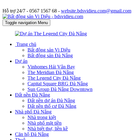
Hỗ trợ 24/7 -
0567 1567 68 -
website.bdsvidieu.com@gmail.com
Toggle navigation
Menu
Trang chủ
Bất động sản Vi Diệu
Bất động sản Đà Nẵng
Dự án
Vinhomes Hải Vân Bay
The Meridian Đà Nẵng
The Legend City Đà Nẵng
Capital Square BRG Đà Nẵng
Sun Group Đà Nẵng Downtown
Đất nền Đà Nẵng
Đất nền dự án Đà Nẵng
Đất nền thổ cư Đà Nẵng
Nhà phố Đà Nẵng
Nhà trong kiệt
Nhà phố mặt tiền
Nhà biệt thự, liền kề
Căn hộ Đà Nẵng
Thuê