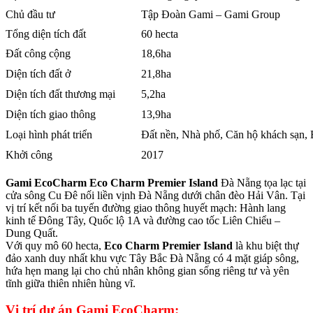
Chủ đầu tư
Tập Đoàn Gami – Gami Group
Tổng diện tích đất
60 hecta
Đất công cộng
18,6ha
Diện tích đất ở
21,8ha
Diện tích đất thương mại
5,2ha
Diện tích giao thông
13,9ha
Loại hình phát triển
Đất nền, Nhà phố, Căn hộ khách sạn, B
Khởi công
2017
Gami EcoCharm Eco Charm Premier Island
Đà Nẵng tọa lạc tại
cửa sông Cu Đê nối liền vịnh Đà Nẵng dưới chân đèo Hải Vân. Tại
vị trí kết nối ba tuyến đường giao thông huyết mạch: Hành lang
kinh tế Đông Tây, Quốc lộ 1A và đường cao tốc Liên Chiểu –
Dung Quất.
Với quy mô 60 hecta,
Eco Charm Premier Island
là khu biệt thự
đảo xanh duy nhất khu vực Tây Bắc Đà Nẵng có 4 mặt giáp sông,
hứa hẹn mang lại cho chủ nhân không gian sống riêng tư và yên
tĩnh giữa thiên nhiên hùng vĩ.
Vị trí dự án Gami EcoCharm: