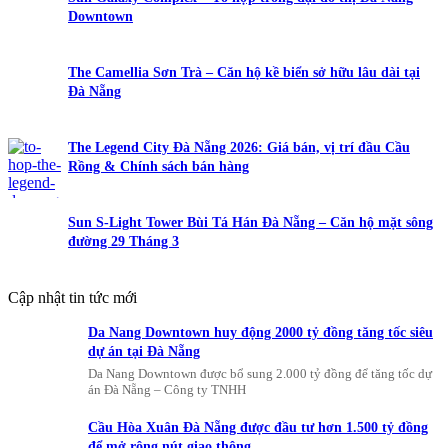
Downtown
The Camellia Sơn Trà – Căn hộ kề biển sở hữu lâu dài tại
Đà Nẵng
The Legend City Đà Nẵng 2026: Giá bán, vị trí đầu Cầu
Rồng & Chính sách bán hàng
Sun S-Light Tower Bùi Tá Hán Đà Nẵng – Căn hộ mặt sông
đường 29 Tháng 3
Cập nhật tin tức mới
Da Nang Downtown huy động 2000 tỷ đồng tăng tốc siêu
dự án tại Đà Nẵng
Da Nang Downtown được bổ sung 2.000 tỷ đồng để tăng tốc dự
án Đà Nẵng – Công ty TNHH
Cầu Hòa Xuân Đà Nẵng được đầu tư hơn 1.500 tỷ đồng
để mở rộng nút giao thông