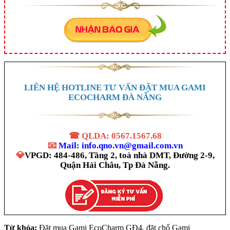
LIÊN HỆ HOTLINE TƯ VẤN ĐẶT MUA GAMI
ECOCHARM ĐÀ NẴNG
☎
QLDA: 0567.1567.68
📧
Mail: info.qno.vn@gmail.com.vn
💎
VPGD: 484-486, Tầng 2, toà nhà DMT, Đường 2-9,
Quận Hải Châu, Tp Đà Nẵng.
Từ khóa:
Đặt mua Gami EcoCharm GĐ4, đặt chổ Gami