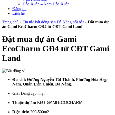
Hòa Xuân – Nam Hòa Xuân
Đăng tin
Liên hệ
Trang chủ
»
Tin tức bất động sản Đà Nẵng nổi bật
»
Đặt mua dự
án Gami EcoCharm GĐ4 từ CĐT Gami Land
Đặt mua dự án Gami
EcoCharm GĐ4 từ CĐT Gami
Land
Địa chỉ:
Đường Nguyễn Tất Thành, Phường Hòa Hiệp
Nam, Quận Liên Chiểu, Đà Nẵng.
Giá:
Đang cập nhật
Thuộc dự án:
KĐT GAMI ECOCHARM
Diện tích:
200-500m2