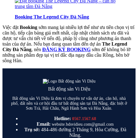
Booking The Legend City Đà Nẵng
Việc đặt
Booking
sớm mang lại nhiều lợi thế như ưu tiên chọn vị trí
căn hộ, tiếp cận bảng giá mới nhất, cập nhật chính sách ưu đãi và
được tư vấn chi tiết về tiến độ, pháp lý cũng như phương án thanh
toán của dự án. Nếu bạn đang quan tâm đến dự án
The Legend
City Đà Nẵng
, nên
ĐĂNG KÝ BOOKING
sớm để không bỏ lỡ
những sản phẩm đẹp tại vị trí đắc địa ngay đầu cầu Rồng, bên bờ
sông Hàn.
Bất động sản Vi Diệu
Bất động sản Vi Diệu là đơn vị chuyên tư vấn dự án, căn hộ, nhà
phố, đất nền và cơ hội đầu tư bất động sản tại Đà Nẵng, đặc biệt ở
Sơn Trà, Hải Châu, Ngũ Hành Sơn và Hòa Xuân.
Hotline:
0567.1567.68
Email:
website.bdsvidieu.com@gmail.com
Trụ sở:
484-486 đường 2 Tháng 9, Hòa Cường, Đà
Nẵng.