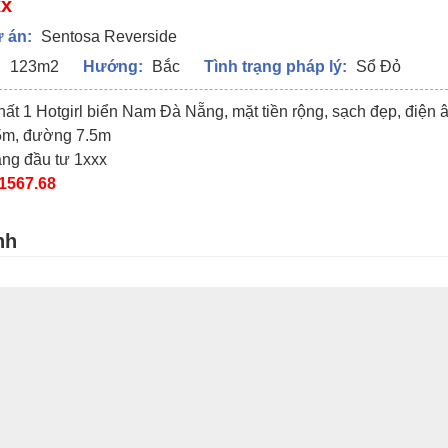
xx
 án:
Sentosa Reverside
:
123m2
Hướng:
Bắc
Tình trạng pháp lý:
Sổ Đỏ
hất 1 Hotgirl biển Nam Đà Nẵng, mặt tiền rộng, sạch đẹp, điện
,5m, đường 7.5m
đáng đầu tư 1xxx
1567.68
nh