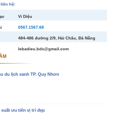
liên hệ:
lạc
Vi Diệu
i
0567.1567.68
484-486 đường 2/9, Hải Châu, Đà Nẵng
lebadieu.bds@gmail.com
TÂM
hu du lịch xanh TP. Quy Nhơn
uất ưu tiên vị trí đẹp