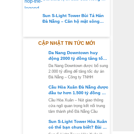
Chính sách bán hàng
Sun S-Light Tower Bùi Tá Hán
Đà Nẵng – Căn hộ mặt sông
đường 29 Tháng 3
CẬP NHẬT TIN TỨC MỚI
Da Nang Downtown huy
động 2000 tỷ đồng tăng tốc
siêu dự án tại Đà Nẵng
Da Nang Downtown được bổ sung
2.000 tỷ đồng để tăng tốc dự án
Đà Nẵng – Công ty TNHH
Cầu Hòa Xuân Đà Nẵng được
đầu tư hơn 1.500 tỷ đồng để
mở rộng nút giao thông
Cầu Hòa Xuân – Nút giao thông
cửa ngõ quan trọng kết nối trung
tâm thành phố Đà Nẵng Cầu
Sun S-Light Tower Hòa Xuân
có thể bạn chưa biết? Bài số
3 của series