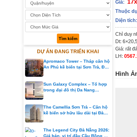
17
Giá:
Thuộc dự
Diện tích
Chỉ duy n
Tìm kiếm
Dt: 6×20
Giá: rất 
DỰ ÁN ĐANG TRIỂN KHAI
LH:
0567.
Apromaco Tower – Tháp căn hộ
An Phú kề biển tại Sơn Trà, Đà
Nẵng
Hình Ả
Sun Galaxy Complex – Tổ hợp
trong đại đô thị Da Nang
Downtown
The Camellia Sơn Trà – Căn hộ
kề biển sở hữu lâu dài tại Đà
Nẵng
The Legend City Đà Nẵng 2026:
Giá bán, vị trí đầu Cầu Rồng &