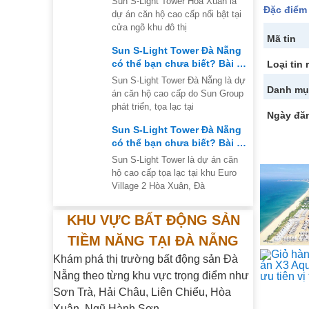
Sun S-Light Tower Hòa Xuân là
Đặc điểm
dự án căn hộ cao cấp nổi bật tại
cửa ngõ khu đô thị
Mã tin
Sun S-Light Tower Đà Nẵng
có thể bạn chưa biết? Bài số
Loại tin 
2 của series
Sun S-Light Tower Đà Nẵng là dự
Danh mụ
án căn hộ cao cấp do Sun Group
phát triển, tọa lạc tại
Ngày đă
Sun S-Light Tower Đà Nẵng
có thể bạn chưa biết? Bài số
1 của series
Sun S-Light Tower là dự án căn
hộ cao cấp tọa lạc tại khu Euro
Village 2 Hòa Xuân, Đà
KHU VỰC BẤT ĐỘNG SẢN
TIỀM NĂNG TẠI ĐÀ NẴNG
Khám phá thị trường bất động sản Đà
Nẵng theo từng khu vực trọng điểm như
Sơn Trà, Hải Châu, Liên Chiểu, Hòa
Xuân, Ngũ Hành Sơn…