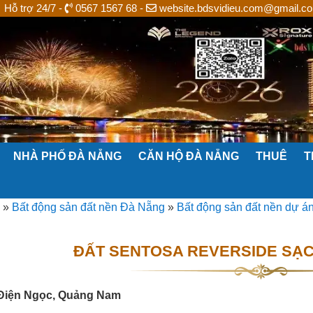
Hỗ trợ 24/7 -
0567 1567 68 -
website.bdsvidieu.com@gmail.c
NHÀ PHỐ ĐÀ NẴNG
CĂN HỘ ĐÀ NẴNG
THUÊ
T
»
Bất động sản đất nền Đà Nẵng
»
Bất động sản đất nền dự á
ĐẤT SENTOSA REVERSIDE SẠ
Điện Ngọc, Quảng Nam