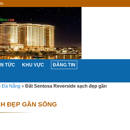
om
IN TỨC
KHU VỰC
ĐĂNG TIN
n Đà Nẵng
»
Đất Sentosa Reverside sạch đẹp gần
CH ĐẸP GẦN SÔNG