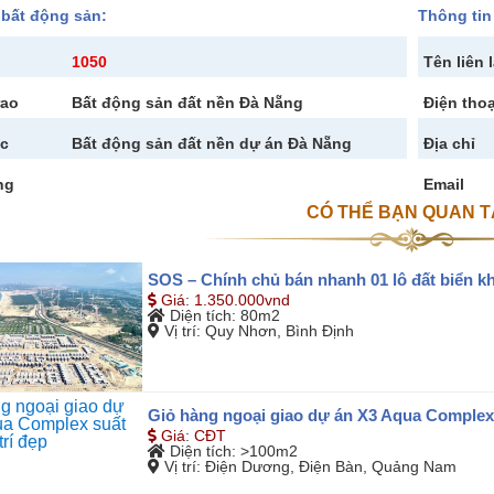
 bất động sản:
Thông tin 
1050
Tên liên 
rao
Bất động sản đất nền Đà Nẵng
Điện thoạ
c
Bất động sản đất nền dự án Đà Nẵng
Địa chỉ
ng
Email
CÓ THỂ BẠN QUAN 
SOS – Chính chủ bán nhanh 01 lô đất biển k
Giá
:
1.350.000vnd
Diện tích
: 80m2
Vị trí
: Quy Nhơn, Bình Định
Giỏ hàng ngoại giao dự án X3 Aqua Complex s
Giá
:
CĐT
Diện tích
: >100m2
Vị trí
: Điện Dương, Điện Bàn, Quảng Nam