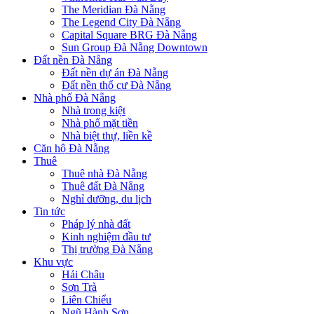
The Meridian Đà Nẵng
The Legend City Đà Nẵng
Capital Square BRG Đà Nẵng
Sun Group Đà Nẵng Downtown
Đất nền Đà Nẵng
Đất nền dự án Đà Nẵng
Đất nền thổ cư Đà Nẵng
Nhà phố Đà Nẵng
Nhà trong kiệt
Nhà phố mặt tiền
Nhà biệt thự, liền kề
Căn hộ Đà Nẵng
Thuê
Thuê nhà Đà Nẵng
Thuê đất Đà Nẵng
Nghỉ dưỡng, du lịch
Tin tức
Pháp lý nhà đất
Kinh nghiệm đầu tư
Thị trường Đà Nẵng
Khu vực
Hải Châu
Sơn Trà
Liên Chiểu
Ngũ Hành Sơn