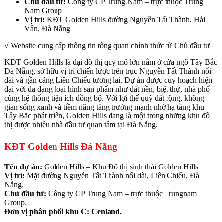
Chủ đầu tư:
Công ty CP Trung Nam – trực thuộc Trung
Nam Group
Vị trí:
KĐT Golden Hills đường Nguyễn Tất Thành, Hải
Vân, Đà Nẵng
√ Website cung cấp thông tin tổng quan chính thức từ Chủ đầu tư
KĐT Golden Hills là đại đô thị quy mô lớn nằm ở cửa ngõ Tây Bắc
Đà Nẵng, sở hữu vị trí chiến lược trên trục Nguyễn Tất Thành nối
dài và gần cảng Liên Chiểu tương lai. Dự án được quy hoạch hiện
đại với đa dạng loại hình sản phẩm như đất nền, biệt thự, nhà phố
cùng hệ thống tiện ích đồng bộ. Với lợi thế quỹ đất rộng, không
gian sống xanh và tiềm năng tăng trưởng mạnh nhờ hạ tầng khu
Tây Bắc phát triển, Golden Hills đang là một trong những khu đô
thị được nhiều nhà đầu tư quan tâm tại Đà Nẵng.
KĐT Golden Hills Đà Nẵng
Tên dự án:
Golden Hills – Khu Đô thị sinh thái Golden Hills
Vị trí:
Mặt đường Nguyễn Tất Thành nối dài, Liên Chiểu, Đà
Nẵng.
Chủ đầu tư:
Công ty CP Trung Nam – trực thuộc Trungnam
Group.
Đơn vị phân phối khu C:
Cenland.