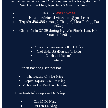
phố, đất nền và cơ hội đầu tư bất động sản tại Đà Nẵng, đặc biệt ở
Sơn Trà, Hải Châu, Ngũ Hành Sơn và Hòa Xuân.
Hotline:
0567.1567.68
Email:
website.bdsvidieu.com@gmail.com
Trụ sở:
484-486 đường 2 Tháng 9, Hòa Cường, Đà
Nẵng.
Chi nhánh:
37-39 đường Nguyễn Phước Lan, Hòa
Xuân, Đà Nẵng.
Xem view Panorama 360° Đà Nẵng
Giới thiệu Bất động sản Vi Diệu
Chính sách bảo mật
Sitemap
Dự án bất động sản nổi bật
The Legend City Đà Nẵng
Capital Square BRG Đà Nẵng
Vinhomes Hải Vân Bay Đà Nẵng
Loại hình bất động sản Đà Nẵng
Căn hộ Đà Nẵng
Đất nền Đà Nẵng