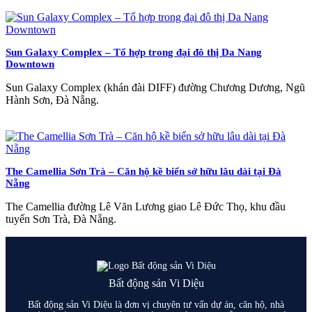
Sun Galaxy Complex – Tổ hợp trong đại đô thị Da Nang
Downtown
Sun Galaxy Complex (khán đài DIFF) đường Chương Dương, Ngũ
Hành Sơn, Đà Nẵng.
The Camellia Sơn Trà – Căn hộ kề biển sở hữu lâu dài tại Đà
Nẵng
The Camellia đường Lê Văn Lương giao Lê Đức Thọ, khu đầu
tuyến Sơn Trà, Đà Nẵng.
Bất động sản Vi Diệu
Bất động sản Vi Diệu là đơn vị chuyên tư vấn dự án, căn hộ, nhà