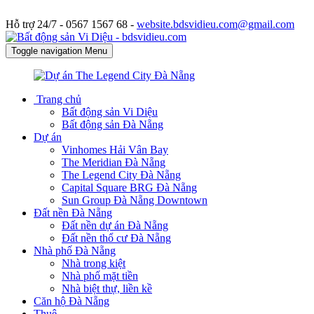
Hỗ trợ 24/7 -
0567 1567 68 -
website.bdsvidieu.com@gmail.com
Toggle navigation
Menu
Trang chủ
Bất động sản Vi Diệu
Bất động sản Đà Nẵng
Dự án
Vinhomes Hải Vân Bay
The Meridian Đà Nẵng
The Legend City Đà Nẵng
Capital Square BRG Đà Nẵng
Sun Group Đà Nẵng Downtown
Đất nền Đà Nẵng
Đất nền dự án Đà Nẵng
Đất nền thổ cư Đà Nẵng
Nhà phố Đà Nẵng
Nhà trong kiệt
Nhà phố mặt tiền
Nhà biệt thự, liền kề
Căn hộ Đà Nẵng
Thuê