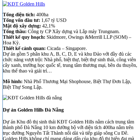
Tổng diện tích:
400ha
Tổng vốn đầu tư:
1,67 tỷ USD
Mật độ xây dựng:
42,1%
Tổng thầu:
Công ty CP Xây dựng và Lắp máy Trungnam.
Thiết kế quy hoạch:
Skidmore, Owings &Merrill LLP (SOM) –
Hoa Kỳ.
Thiết kế cảnh quan:
Cicada – Singapore.
Dự án gồm 5 phân khu A, B, C, D, E và khu Đảo với đầy đủ các
chức năng vượt trội: Nhà phố, biệt thự, biệt thự sinh thái, công viên
cây xanh, trường học quốc tế, trung tâm thương mại, bên du thuyền,
khu thể thao và giải trí…
Mô hình:
Nhà Phố Thương Mại Shophouse, Biệt Thự Đơn Lập,
Biệt Thự Song Lập.
Dự án Golden Hills Đà Nẵng
Dự án Khu đô thị sinh thái KĐT Golden Hills nằm cách trung tâm
thành phố Đà Nẵng 10 km đường bộ với diện tích 400ha nằm trên
trục đường Nguyễn Tất Thành nối dài và tiếp giáp sông Cu Đê.
Golden Hills không chỉ mang dáng dấp của khu đô thị hiện đại mà