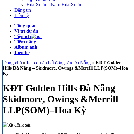
Hòa Xuân – Nam Hòa Xuân
Đăng tin
Liên hệ
Tổng quan
Vị trí dự án
Tiện ích
Tiềm năng
Album ảnh
Liên hệ
Trang chủ
»
Kho dự án bất động sản Đà Nẵng
»
KĐT Golden
Hills Đà Nẵng – Skidmore, Owings &Merrill LLP(SOM)–Hoa
Kỳ
KĐT Golden Hills Đà Nẵng –
Skidmore, Owings &Merrill
LLP(SOM)–Hoa Kỳ