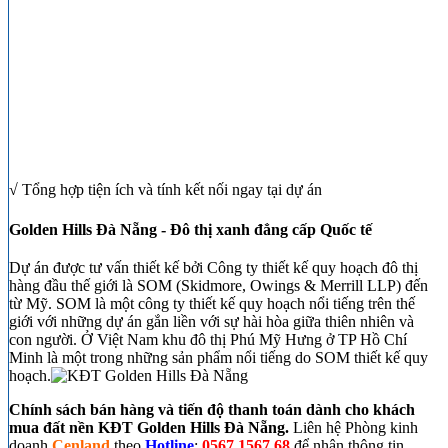
√ Tổng hợp tiện ích và tính kết nối ngay tại dự án
Golden Hills Đà Nẵng - Đô thị xanh đẳng cấp Quốc tế
Dự án được tư vấn thiết kế bởi Công ty thiết kế quy hoạch đô thị
hàng đầu thế giới là SOM (Skidmore, Owings & Merrill LLP) đến
từ Mỹ. SOM là một công ty thiết kế quy hoạch nổi tiếng trên thế
giới với những dự án gắn liền với sự hài hòa giữa thiên nhiên và
con người. Ở Việt Nam khu đô thị Phú Mỹ Hưng ở TP Hồ Chí
Minh là một trong những sản phẩm nổi tiếng do SOM thiết kế quy
hoạch.
Chính sách bán hàng và tiến độ thanh toán dành cho khách
mua đất nền KĐT Golden Hills Đà Nẵng.
Liên hệ Phòng kinh
doanh
Cenland
theo
Hotline
:
0567.1567.68
để nhận thông tin