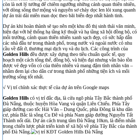
còn là nơi lý tưởng để chiêm ngưỡng những cảnh quan thiên nhiên,
với dòng sông thơ mộng và nguyên sơ chảy dọc len lỏi xung quanh
dự án trải dài miên man dọc theo bãi biển đẹp nhất hành tinh.
Dự án khi hoàn thành sẽ tạo nên một khu đô thị sinh thái văn minh,
hiện đại với hệ thống hạ tầng kỹ thuật và hạ tầng xã hội đồng bộ, có
môi trường, cảnh quan thiên nhiên xanh sạch đẹp, có sức hấp dẫn
các nhà đầu tư trong thành phố, trong nước và ngoài nước có nhu
cầu về đất ở, thương mại dịch vụ và du lịch. Các công trình của
Golden Hills
đều được xây dựng theo tiêu chuẩn quốc tế, quy
hoạch một cách tổng thể, đồng bộ, và hiện đại nhưng vẫn bảo tồn
được vẻ đẹp vốn có của thiên nhiên và mang đậm tính nhân văn –
nhằm đem lại cho dân cư trong thành phố những tiện ích và môi
trường sống tốt nhất.
√ Vị trí chính xác thực tế của dự án trên Google maps
Golden Hills
có vị trí đắc địa, là cửa ngõ phía Tây Bắc thành phố
Đà Nẵng, thuộc huyện Hòa Vang và quận Liên Chiểu. Phía Tây
giáp đường cao tốc Hải Vân – Dung Quốc, phía Đông là khu dân
cư, phía Bắc là sông Cu Đê và phía Nam giáp đường Nguyễn Tất
Thành nối dài. Dự án cách trung tâm Đà Nẵng 10km, là điểm nhấn
trong chiến lược phát triển kinh tế xã hội về phía Tây Bắc của thành
phố Đà Nẵng.