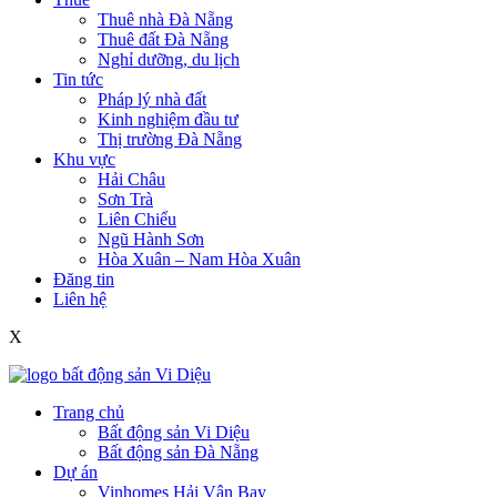
Thuê nhà Đà Nẵng
Thuê đất Đà Nẵng
Nghỉ dưỡng, du lịch
Tin tức
Pháp lý nhà đất
Kinh nghiệm đầu tư
Thị trường Đà Nẵng
Khu vực
Hải Châu
Sơn Trà
Liên Chiểu
Ngũ Hành Sơn
Hòa Xuân – Nam Hòa Xuân
Đăng tin
Liên hệ
X
Trang chủ
Bất động sản Vi Diệu
Bất động sản Đà Nẵng
Dự án
Vinhomes Hải Vân Bay