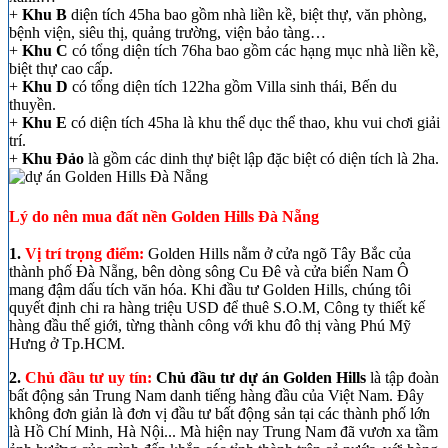
+
Khu B
diện tích 45ha bao gồm nhà liền kề, biệt thự, văn phòng,
bệnh viện, siêu thị, quảng trường, viện bảo tàng…
+
Khu C
có tổng diện tích 76ha bao gồm các hạng mục nhà liền kề,
biệt thự cao cấp.
+
Khu D
có tổng diện tích 122ha gồm Villa sinh thái, Bến du
thuyền.
+
Khu E
có diện tích 45ha là khu thể dục thể thao, khu vui chơi giải
trí.
+
Khu Đảo
là gồm các dinh thự biệt lập đặc biệt có diện tích là 2ha.
Lý do nên mua đất nền Golden Hills Đà Nẵng
1.
Vị trí trọng điểm:
Golden Hills nằm ở cửa ngõ Tây Bắc của
thành phố Đà Nẵng, bên dòng sông Cu Đê và cửa biển Nam Ô
mang đậm dấu tích văn hóa. Khi đầu tư Golden Hills, chúng tôi
quyết định chi ra hàng triệu USD để thuê S.O.M, Công ty thiết kế
hàng đầu thế giới, từng thành công với khu đô thị vàng Phú Mỹ
Hưng ở Tp.HCM.
2.
Chủ đầu tư uy tín:
Chủ đầu tư dự án Golden Hills
là tập đoàn
bất động sản Trung Nam danh tiếng hàng đầu của Việt Nam. Đây
không đơn giản là đơn vị đầu tư bất động sản tại các thành phố lớn
là Hồ Chí Minh, Hà Nội... Mà hiện nay Trung Nam đã vươn xa tầm