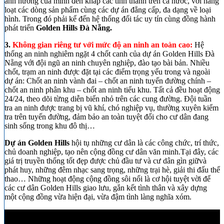
ảnh hưởng của mình đến khắp các tỉnh thành trên cả nước, với hàng
loạt các dòng sản phẩm cùng các dự án đẳng cấp, đa dạng về loại
hình. Trong đó phải kể đến hệ thống đối tác uy tín cùng đồng hành
phát triển
Golden Hills Đà Nẵng.
3.
Không gian riêng tư với mức độ an ninh an toàn cao:
Hệ
thống an ninh nghiêm ngặt 4 chốt canh của dự án Golden Hills Đà
Nẵng với đội ngũ an ninh chuyên nghiệp, đào tạo bài bản. Nhiều
chốt, trạm an ninh được đặt tại các điểm trọng yếu trong và ngoài
dự án: Chốt an ninh vành đai – chốt an ninh tuyến đường chính –
chốt an ninh phân khu – chốt an ninh tiểu khu. Tất cả đều hoạt động
24/24, theo dõi từng diễn biến nhỏ trên các cung đường. Đội tuần
tra an ninh được trang bị vũ khí, chó nghiệp vụ, thường xuyên kiểm
tra trên tuyến đường, đảm bảo an toàn tuyệt đối cho cư dân đang
sinh sống trong khu đô thị…
Dự án Golden Hills
hội tụ những cư dân là các công chức, trí thức,
chủ doanh nghiệp, tạo nên cộng đồng cư dân văn minh.Tại đây, các
giá trị truyền thống tốt đẹp được chủ đầu tư và cư dân gìn giữvà
phát huy, những đêm nhạc sang trọng, những trại hè, giải thi đấu thể
thao… Những hoạt động cộng đồng sôi nổi là cơ hội tuyệt vời để
các cư dân Golden Hills giao lưu, gắn kết tình thân và xây dựng
một cộng đồng vừa hiện đại, vừa đậm tình làng nghĩa xóm.