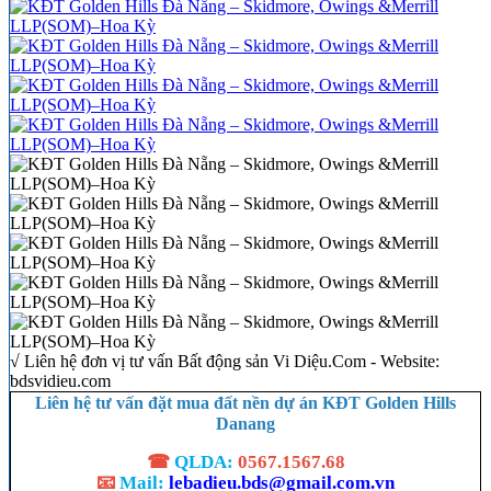
√ Liên hệ đơn vị tư vấn Bất động sản Vi Diệu.Com - Website:
bdsvidieu.com
Liên hệ tư vấn đặt mua đất nền dự án KĐT Golden Hills
Danang
☎
QLDA:
0567.1567.68
📧
Mail:
lebadieu.bds@gmail.com.vn