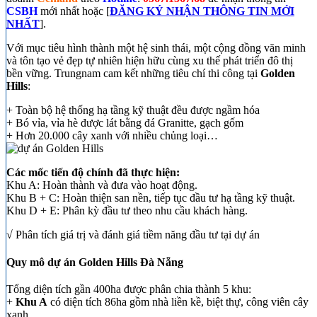
CSBH
mới nhất hoặc [
ĐĂNG KÝ NHẬN THÔNG TIN MỚI
NHẤT
].
Với mục tiêu hình thành một hệ sinh thái, một cộng đồng văn minh
và tôn tạo vẻ đẹp tự nhiên hiện hữu cùng xu thế phát triển đô thị
bền vững. Trungnam cam kết những tiêu chí thi công tại
Golden
Hills
:
+ Toàn bộ hệ thống hạ tầng kỹ thuật đều được ngầm hóa
+ Bó vỉa, vỉa hè được lát bằng đá Granitte, gạch gốm
+ Hơn 20.000 cây xanh với nhiều chủng loại…
Các mốc tiến độ chính đã thực hiện:
Khu A: Hoàn thành và đưa vào hoạt động.
Khu B + C: Hoàn thiện san nền, tiếp tục đầu tư hạ tầng kỹ thuật.
Khu D + E: Phân kỳ đầu tư theo nhu cầu khách hàng.
√ Phân tích giá trị và đánh giá tiềm năng đầu tư tại dự án
Quy mô dự án Golden Hills Đà Nẵng
Tổng diện tích gần 400ha được phân chia thành 5 khu:
+
Khu A
có diện tích 86ha gồm nhà liền kề, biệt thự, công viên cây
xanh…