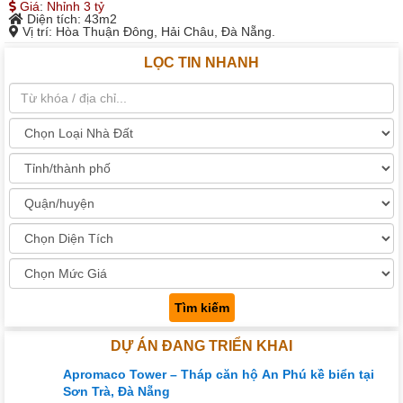
Giá
:
Nhỉnh 3 tỷ
Diện tích
: 43m2
Vị trí
: Hòa Thuận Đông, Hải Châu, Đà Nẵng.
LỌC TIN NHANH
Tìm kiếm
DỰ ÁN ĐANG TRIỂN KHAI
Apromaco Tower – Tháp căn hộ An Phú kề biển tại
Sơn Trà, Đà Nẵng