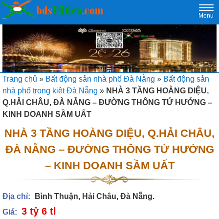
Togg
Menu
navi
Trang chủ
»
Bất động sản nhà phố Đà Nẵng
»
Bất động sản
nhà phố trong kiệt Đà Nẵng
»
NHÀ 3 TẦNG HOÀNG DIỆU,
Q.HẢI CHÂU, ĐÀ NẴNG – ĐƯỜNG THÔNG TỨ HƯỚNG –
KINH DOANH SẦM UẤT
NHÀ 3 TẦNG HOÀNG DIỆU, Q.HẢI CHÂU,
ĐÀ NẴNG – ĐƯỜNG THÔNG TỨ HƯỚNG
– KINH DOANH SẦM UẤT
Địa chỉ:
Bình Thuận, Hải Châu, Đà Nẵng.
3 tỷ 6 tl
Giá: