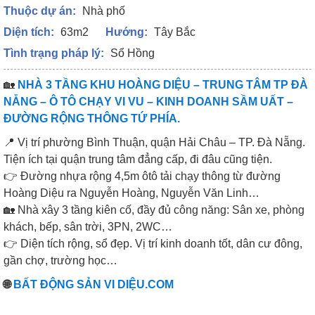
Thuộc dự án:
Nhà phố
Diện tích:
63m2
Hướng:
Tây Bắc
Tình trạng pháp lý:
Sổ Hồng
🏡
NHÀ 3 TẦNG KHU HOÀNG DIỆU – TRUNG TÂM TP ĐÀ
NẴNG – Ô TÔ CHẠY VI VU – KINH DOANH SẦM UẤT –
ĐƯỜNG RỘNG THÔNG TỨ PHÍA.
📍 Vị trí phường Bình Thuận, quận Hải Châu – TP. Đà Nẵng.
Tiện ích tại quận trung tâm đẳng cấp, đi đâu cũng tiện.
👉 Đường nhựa rộng 4,5m ôtô tải chạy thông từ đường
Hoàng Diệu ra Nguyễn Hoàng, Nguyễn Văn Linh…
🏡 Nhà xây 3 tầng kiên cố, đầy đủ công năng: Sân xe, phòng
khách, bếp, sân trời, 3PN, 2WC…
👉 Diện tích rộng, sổ đẹp. Vị trí kinh doanh tốt, dân cư đông,
gần chợ, trường học…
🌐
BẤT ĐỘNG SẢN VI DIỆU.COM