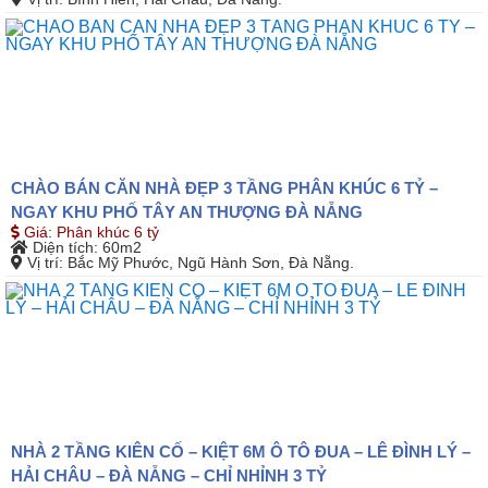
CHÀO BÁN CĂN NHÀ ĐẸP 3 TẦNG PHÂN KHÚC 6 TỶ –
NGAY KHU PHỐ TÂY AN THƯỢNG ĐÀ NẴNG
Giá
:
Phân khúc 6 tỷ
Diện tích
: 60m2
Vị trí
: Bắc Mỹ Phước, Ngũ Hành Sơn, Đà Nẵng.
NHÀ 2 TẦNG KIÊN CỐ – KIỆT 6M Ô TÔ ĐUA – LÊ ĐÌNH LÝ –
HẢI CHÂU – ĐÀ NẴNG – CHỈ NHỈNH 3 TỶ