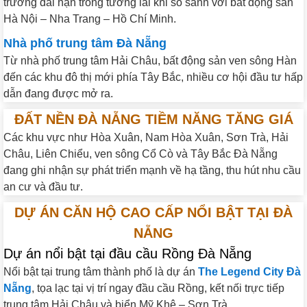
trưởng dài hạn trong tương lai khi so sánh với bất động sản
Hà Nội – Nha Trang – Hồ Chí Minh.
Nhà phố trung tâm Đà Nẵng
Từ nhà phố trung tâm Hải Châu, bất động sản ven sông Hàn
đến các khu đô thị mới phía Tây Bắc, nhiều cơ hội đầu tư hấp
dẫn đang được mở ra.
ĐẤT NỀN ĐÀ NẴNG TIỀM NĂNG TĂNG GIÁ
Các khu vực như Hòa Xuân, Nam Hòa Xuân, Sơn Trà, Hải
Châu, Liên Chiểu, ven sông Cổ Cò và Tây Bắc Đà Nẵng
đang ghi nhận sự phát triển mạnh về hạ tầng, thu hút nhu cầu
an cư và đầu tư.
DỰ ÁN CĂN HỘ CAO CẤP NỔI BẬT TẠI ĐÀ
NẴNG
Dự án nổi bật tại đầu cầu Rồng Đà Nẵng
Nổi bật tại trung tâm thành phố là dự án
The Legend City Đà
Nẵng
, tọa lạc tại vị trí ngay đầu cầu Rồng, kết nối trực tiếp
trung tâm Hải Châu và biển Mỹ Khê – Sơn Trà.