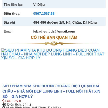
Tên liên lạc
Vi Diệu
Điện thoại
0567.1567.68
Địa chỉ
484-486 đường 2/9, Hải Châu, Đà Nẵng
Email
lebadieu.bds@gmail.com
CÓ THỂ BẠN QUAN TÂM
SIÊU PHẨM NHÀ KHU ĐƯỜNG HOÀNG DIỆU QUẬN HẢI
CHÂU – NHÀ MỚI ĐẸP LUNG LINH – FULL NỘI THẤT XỊN
SÒ – GIÁ HỢP LÝ
Giá
:
5 tỷ 8
Diện tích
: 54m2
Vị trí
: Bình Hiên, Hải Châu, Đà Nẵng.