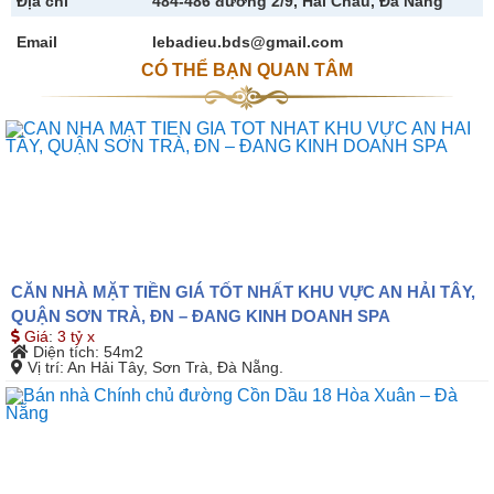
Địa chỉ
484-486 đường 2/9, Hải Châu, Đà Nẵng
Email
lebadieu.bds@gmail.com
CÓ THỂ BẠN QUAN TÂM
CĂN NHÀ MẶT TIỀN GIÁ TỐT NHẤT KHU VỰC AN HẢI TÂY,
QUẬN SƠN TRÀ, ĐN – ĐANG KINH DOANH SPA
Giá
:
3 tỷ x
Diện tích
: 54m2
Vị trí
: An Hải Tây, Sơn Trà, Đà Nẵng.