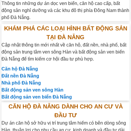
Thông tin những dự án dọc ven biển, căn hộ cao cấp, bất
động sản nghỉ dưỡng và các khu đô thị phía Đông Nam thành
phố Đà Nẵng.
KHÁM PHÁ CÁC LOẠI HÌNH BẤT ĐỘNG SẢN
TẠI ĐÀ NẴNG
Cập nhật thông tin mới nhất về căn hộ, đất nền, nhà phố, bất
động sản trung tâm ven sông Hàn và bất động sản ven biển
Đà Nẵng để tìm kiếm cơ hội đầu tư phù hợp.
Căn hộ Đà Nẵng
Đất nền Đà Nẵng
Nhà phố Đà Nẵng
Bất động sản ven sông Hàn
Bất động sản ven biển Đà Nẵng
CĂN HỘ ĐÀ NẴNG DÀNH CHO AN CƯ VÀ
ĐẦU TƯ
Dự án căn hộ sở hữu vị trí trung tâm hiếm có bên dòng sông
Hàn, thuận lợi cho nhu cầu an cư, kinh doanh và đầu tư dài