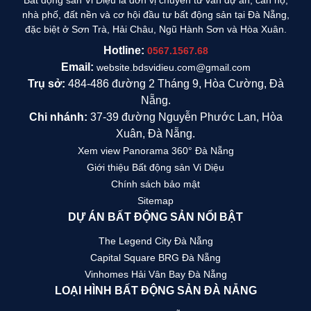
Bất động sản Vi Diệu là đơn vị chuyên tư vấn dự án, căn hộ,
nhà phố, đất nền và cơ hội đầu tư bất động sản tại Đà Nẵng,
đặc biệt ở Sơn Trà, Hải Châu, Ngũ Hành Sơn và Hòa Xuân.
Hotline:
0567.1567.68
Email:
website.bdsvidieu.com@gmail.com
Trụ sở:
484-486 đường 2 Tháng 9, Hòa Cường, Đà
Nẵng.
Chi nhánh:
37-39 đường Nguyễn Phước Lan, Hòa
Xuân, Đà Nẵng.
Xem view Panorama 360° Đà Nẵng
Giới thiệu Bất động sản Vi Diệu
Chính sách bảo mật
Sitemap
DỰ ÁN BẤT ĐỘNG SẢN NỔI BẬT
The Legend City Đà Nẵng
Capital Square BRG Đà Nẵng
Vinhomes Hải Vân Bay Đà Nẵng
LOẠI HÌNH BẤT ĐỘNG SẢN ĐÀ NẴNG