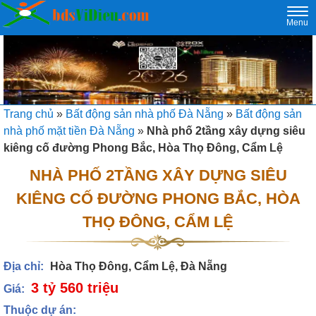
Togg
Menu
navi
Trang chủ
»
Bất động sản nhà phố Đà Nẵng
»
Bất động sản
nhà phố mặt tiền Đà Nẵng
»
Nhà phố 2tầng xây dựng siêu
kiêng cố đường Phong Bắc, Hòa Thọ Đông, Cẩm Lệ
NHÀ PHỐ 2TẦNG XÂY DỰNG SIÊU
KIÊNG CỐ ĐƯỜNG PHONG BẮC, HÒA
THỌ ĐÔNG, CẨM LỆ
Địa chỉ:
Hòa Thọ Đông, Cẩm Lệ, Đà Nẵng
3 tỷ 560 triệu
Giá:
Thuộc dự án: