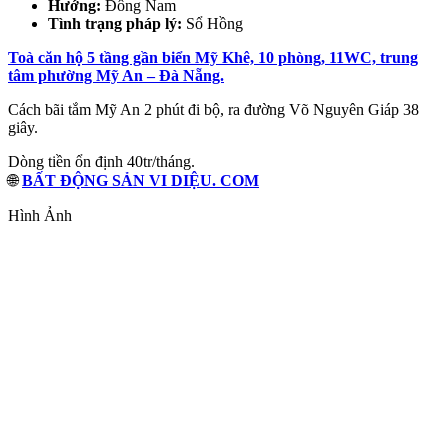
Hướng:
Đông Nam
Tình trạng pháp lý:
Sổ Hồng
Toà căn hộ 5 tầng gần biển Mỹ Khê, 10 phòng, 11WC, trung
tâm phường Mỹ An – Đà Nẵng.
Cách bãi tắm Mỹ An 2 phút đi bộ, ra đường Võ Nguyên Giáp 38
giây.
Dòng tiền ổn định 40tr/tháng.
🌐
BẤT ĐỘNG SẢN VI DIỆU. COM
Hình Ảnh