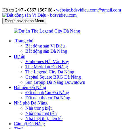
Hỗ trợ 24/7 -
0567 1567 68 -
website.bdsvidieu.com@gmail.com
Toggle navigation
Menu
Trang chủ
Bất động sản Vi Diệu
Bất động sản Đà Nẵng
Dự án
Vinhomes Hải Vân Bay
The Meridian Đà Nẵng
The Legend City Đà Nẵng
Capital Square BRG Đà Nẵng
Sun Group Đà Nẵng Downtown
Đất nền Đà Nẵng
Đất nền dự án Đà Nẵng
Đất nền thổ cư Đà Nẵng
Nhà phố Đà Nẵng
Nhà trong kiệt
Nhà phố mặt tiền
Nhà biệt thự, liền kề
Căn hộ Đà Nẵng
Thuê