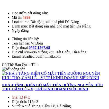
Đặc điểm bất động sản:
Mã tin
4898
Loại tin rao
Bất động sản nhà phố Đà Nẵng
Danh mục
Bất động sản nhà phố mặt tiền Đà Nẵng
Ngày đăng
Thông tin liên hệ:
Tên liên lạc
Vi Diệu
Điện thoại
0567.1567.68
Địa chỉ
484-486 đường 2/9, Hải Châu, Đà Nẵng
Email
lebadieu.bds@gmail.com
Có Thể Bạn Quan Tâm
NHÀ 3 TẦNG KIÊN CỐ MẶT TIỀN ĐƯỜNG NGUYỄN HỮU
THỌ, CẨM LỆ – VỊ TRÍ KINH DOANH SIÊU ĐỈNH
Giá
:
13 tỷ x
Diện tích
: 115m2
Vị trí
: Khuê Trung, Cẩm Lệ, Đà Nẵng.