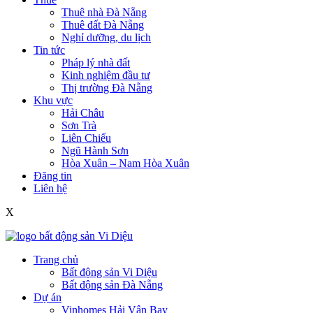
Thuê nhà Đà Nẵng
Thuê đất Đà Nẵng
Nghỉ dưỡng, du lịch
Tin tức
Pháp lý nhà đất
Kinh nghiệm đầu tư
Thị trường Đà Nẵng
Khu vực
Hải Châu
Sơn Trà
Liên Chiểu
Ngũ Hành Sơn
Hòa Xuân – Nam Hòa Xuân
Đăng tin
Liên hệ
X
Trang chủ
Bất động sản Vi Diệu
Bất động sản Đà Nẵng
Dự án
Vinhomes Hải Vân Bay