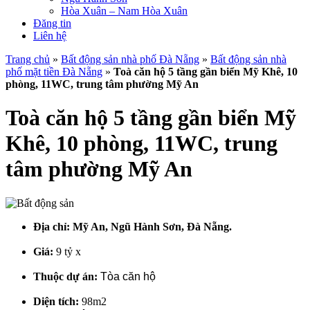
Hòa Xuân – Nam Hòa Xuân
Đăng tin
Liên hệ
Trang chủ
»
Bất động sản nhà phố Đà Nẵng
»
Bất động sản nhà
phố mặt tiền Đà Nẵng
»
Toà căn hộ 5 tầng gần biển Mỹ Khê, 10
phòng, 11WC, trung tâm phường Mỹ An
Toà căn hộ 5 tầng gần biển Mỹ
Khê, 10 phòng, 11WC, trung
tâm phường Mỹ An
Địa chỉ:
Mỹ An, Ngũ Hành Sơn, Đà Nẵng.
Giá:
9 tỷ x
Thuộc dự án:
Tòa căn hộ
Diện tích:
98m2