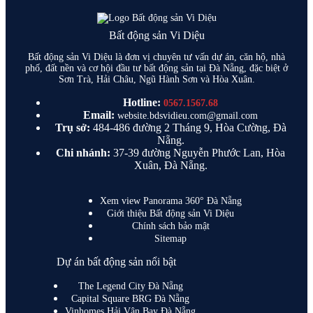
Bất động sản Vi Diệu
Bất động sản Vi Diệu là đơn vị chuyên tư vấn dự án, căn hộ, nhà
phố, đất nền và cơ hội đầu tư bất động sản tại Đà Nẵng, đặc biệt ở
Sơn Trà, Hải Châu, Ngũ Hành Sơn và Hòa Xuân.
Hotline:
0567.1567.68
Email:
website.bdsvidieu.com@gmail.com
Trụ sở:
484-486 đường 2 Tháng 9, Hòa Cường, Đà
Nẵng.
Chi nhánh:
37-39 đường Nguyễn Phước Lan, Hòa
Xuân, Đà Nẵng.
Xem view Panorama 360° Đà Nẵng
Giới thiệu Bất động sản Vi Diệu
Chính sách bảo mật
Sitemap
Dự án bất động sản nổi bật
The Legend City Đà Nẵng
Capital Square BRG Đà Nẵng
Vinhomes Hải Vân Bay Đà Nẵng