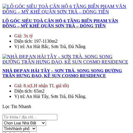
LÔ GÓC SIÊU TOÀ CĂN HỘ 6 TẦNG BIỂN PHẠM VĂN
ĐỒNG – MỸ KHÊ QUẬN SƠN TRÀ – DÒNG TIỀN
Giá
:
3x tỷ
Diện tích
: 197-1130m2
Vị trí
: An Hải Bắc, Sơn Trà, Đà Nẵng
NHÀ ĐẸP AN HẢI TÂY – SƠN TRÀ. SONG SONG ĐƯỜNG
TRẦN HƯNG ĐẠO, KỀ SUN COSMO RESIDENCE
Giá
:
8.x(LH nhận TL giá tốt)
Diện tích
: 65m2
Vị trí
: An Hải Tây, Sơn Trà, Đà Nẵng.
Lọc Tin Nhanh