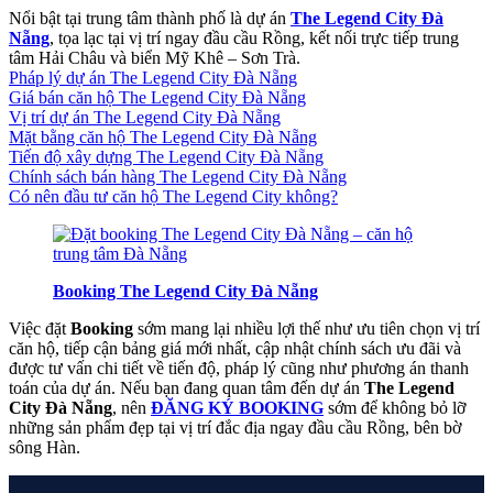
Nổi bật tại trung tâm thành phố là dự án
The Legend City Đà
Nẵng
, tọa lạc tại vị trí ngay đầu cầu Rồng, kết nối trực tiếp trung
tâm Hải Châu và biển Mỹ Khê – Sơn Trà.
Pháp lý dự án The Legend City Đà Nẵng
Giá bán căn hộ The Legend City Đà Nẵng
Vị trí dự án The Legend City Đà Nẵng
Mặt bằng căn hộ The Legend City Đà Nẵng
Tiến độ xây dựng The Legend City Đà Nẵng
Chính sách bán hàng The Legend City Đà Nẵng
Có nên đầu tư căn hộ The Legend City không?
Booking The Legend City Đà Nẵng
Việc đặt
Booking
sớm mang lại nhiều lợi thế như ưu tiên chọn vị trí
căn hộ, tiếp cận bảng giá mới nhất, cập nhật chính sách ưu đãi và
được tư vấn chi tiết về tiến độ, pháp lý cũng như phương án thanh
toán của dự án. Nếu bạn đang quan tâm đến dự án
The Legend
City Đà Nẵng
, nên
ĐĂNG KÝ BOOKING
sớm để không bỏ lỡ
những sản phẩm đẹp tại vị trí đắc địa ngay đầu cầu Rồng, bên bờ
sông Hàn.