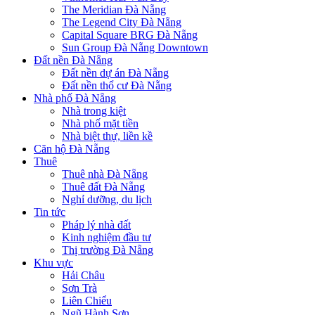
The Meridian Đà Nẵng
The Legend City Đà Nẵng
Capital Square BRG Đà Nẵng
Sun Group Đà Nẵng Downtown
Đất nền Đà Nẵng
Đất nền dự án Đà Nẵng
Đất nền thổ cư Đà Nẵng
Nhà phố Đà Nẵng
Nhà trong kiệt
Nhà phố mặt tiền
Nhà biệt thự, liền kề
Căn hộ Đà Nẵng
Thuê
Thuê nhà Đà Nẵng
Thuê đất Đà Nẵng
Nghỉ dưỡng, du lịch
Tin tức
Pháp lý nhà đất
Kinh nghiệm đầu tư
Thị trường Đà Nẵng
Khu vực
Hải Châu
Sơn Trà
Liên Chiểu
Ngũ Hành Sơn