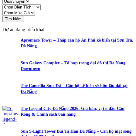
Tìm kiếm
Dự án đang triển khai
Apromaco Tower – Tháp căn hộ An Phú kề biển tại Sơn Trà,
Đà Nẵng
Sun Galaxy Complex – Tổ hợp trong đại đô thị Da Nang
Downtown
The Camellia Sơn Trà – Căn hộ kề biển sở hữu lâu dài tại
Đà Nẵng
The Legend City Đà Nẵng 2026: Giá bán, vị trí đầu Cầu
Rồng & Chính sách bán hàng
Sun S-Light Tower Bùi Tá Hán Đà Nẵng – Căn hộ mặt sông