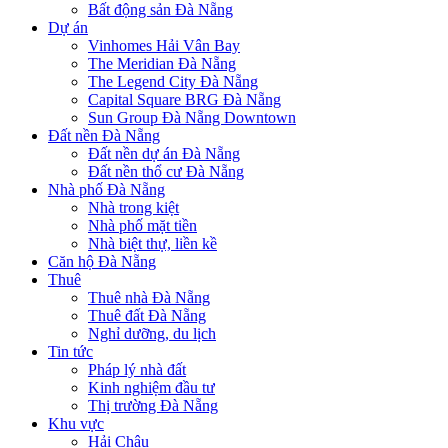
Bất động sản Đà Nẵng
Dự án
Vinhomes Hải Vân Bay
The Meridian Đà Nẵng
The Legend City Đà Nẵng
Capital Square BRG Đà Nẵng
Sun Group Đà Nẵng Downtown
Đất nền Đà Nẵng
Đất nền dự án Đà Nẵng
Đất nền thổ cư Đà Nẵng
Nhà phố Đà Nẵng
Nhà trong kiệt
Nhà phố mặt tiền
Nhà biệt thự, liền kề
Căn hộ Đà Nẵng
Thuê
Thuê nhà Đà Nẵng
Thuê đất Đà Nẵng
Nghỉ dưỡng, du lịch
Tin tức
Pháp lý nhà đất
Kinh nghiệm đầu tư
Thị trường Đà Nẵng
Khu vực
Hải Châu