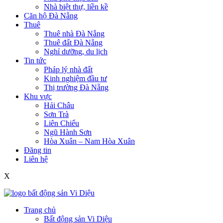
Nhà biệt thự, liền kề
Căn hộ Đà Nẵng
Thuê
Thuê nhà Đà Nẵng
Thuê đất Đà Nẵng
Nghỉ dưỡng, du lịch
Tin tức
Pháp lý nhà đất
Kinh nghiệm đầu tư
Thị trường Đà Nẵng
Khu vực
Hải Châu
Sơn Trà
Liên Chiểu
Ngũ Hành Sơn
Hòa Xuân – Nam Hòa Xuân
Đăng tin
Liên hệ
X
Trang chủ
Bất động sản Vi Diệu