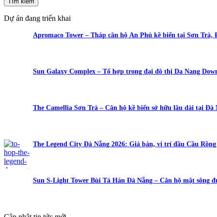
Tìm kiếm
Dự án đang triển khai
Apromaco Tower – Tháp căn hộ An Phú kề biển tại Sơn Trà,
Sun Galaxy Complex – Tổ hợp trong đại đô thị Da Nang Do
The Camellia Sơn Trà – Căn hộ kề biển sở hữu lâu dài tại Đà
The Legend City Đà Nẵng 2026: Giá bán, vị trí đầu Cầu Rồn
Sun S-Light Tower Bùi Tá Hán Đà Nẵng – Căn hộ mặt sông đ
Cập nhật tin tức mới