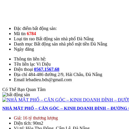
Đặc điểm bất động sản:
Mã tin
6784
Loại tin rao
Bất động sản nhà phố Đà Nẵng
Danh mục
Bất động sản nhà phố mặt tiền Đà Nẵng
Ngày đăng
Thông tin liên hệ:
Tên liên lạc
Vi Diệu
Điện thoại
0567.1567.68
Địa chỉ
484-486 đường 2/9, Hải Châu, Đà Nẵng
Email
lebadieu.bds@gmail.com
Có Thể Bạn Quan Tâm
NHÀ MẶT PHỐ – CĂN GÓC – KINH DOANH ĐỈNH – ĐƯỜN
Giá
:
16 tỷ thương lượng
Diện tích
: 90m2
Vị trí
: Hòa Thọ Đông, Cẩm Lệ, Đà Nẵng