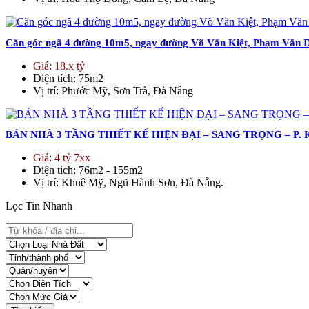
Căn góc ngã 4 đường 10m5, ngay đường Võ Văn Kiệt, Phạm Văn 
Giá
:
18.x tỷ
Diện tích
: 75m2
Vị trí
: Phước Mỹ, Sơn Trà, Đà Nẵng
BÁN NHÀ 3 TẦNG THIẾT KẾ HIỆN ĐẠI – SANG TRỌNG – P
Giá
:
4 tỷ 7xx
Diện tích
: 76m2 - 155m2
Vị trí
: Khuê Mỹ, Ngũ Hành Sơn, Đà Nẵng.
Lọc Tin Nhanh