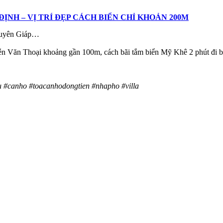
ỊNH – VỊ TRÍ ĐẸP CÁCH BIỂN CHỈ KHOẢN 200M
Nguyên Giáp…
uyễn Văn Thoại khoảng gần 100m, cách bãi tắm biển Mỹ Khê 2 phút đi bộ,
 #canho #toacanhodongtien #nhapho #villa