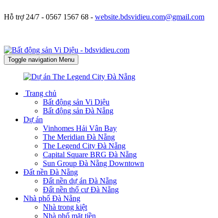
Hỗ trợ 24/7 -
0567 1567 68 -
website.bdsvidieu.com@gmail.com
Toggle navigation
Menu
Trang chủ
Bất động sản Vi Diệu
Bất động sản Đà Nẵng
Dự án
Vinhomes Hải Vân Bay
The Meridian Đà Nẵng
The Legend City Đà Nẵng
Capital Square BRG Đà Nẵng
Sun Group Đà Nẵng Downtown
Đất nền Đà Nẵng
Đất nền dự án Đà Nẵng
Đất nền thổ cư Đà Nẵng
Nhà phố Đà Nẵng
Nhà trong kiệt
Nhà phố mặt tiền