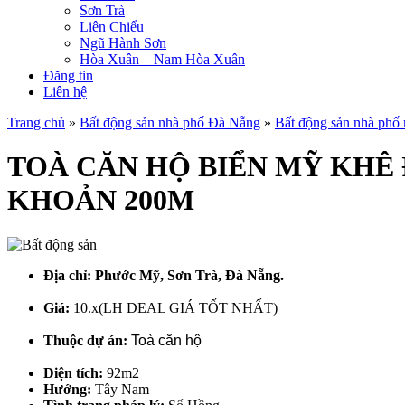
Sơn Trà
Liên Chiểu
Ngũ Hành Sơn
Hòa Xuân – Nam Hòa Xuân
Đăng tin
Liên hệ
Trang chủ
»
Bất động sản nhà phố Đà Nẵng
»
Bất động sản nhà phố
TOÀ CĂN HỘ BIỂN MỸ KHÊ 
KHOẢN 200M
Địa chỉ:
Phước Mỹ, Sơn Trà, Đà Nẵng.
Giá:
10.x(LH DEAL GIÁ TỐT NHẤT)
Thuộc dự án:
Toà căn hộ
Diện tích:
92m2
Hướng:
Tây Nam