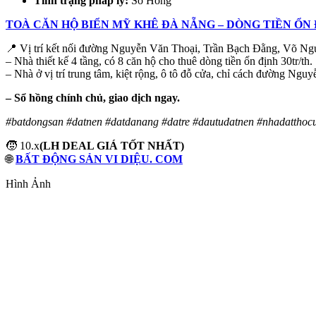
Tình trạng pháp lý:
Sổ Hồng
TOÀ CĂN HỘ BIỂN MỸ KHÊ ĐÀ NẴNG – DÒNG TIỀN ỔN Đ
📍 Vị trí kết nối đường Nguyễn Văn Thoại, Trần Bạch Đằng, Võ 
– Nhà thiết kế 4 tầng, có 8 căn hộ cho thuê dòng tiền ổn định 30tr/th.
– Nhà ở vị trí trung tâm, kiệt rộng, ô tô đỗ cửa, chỉ cách đường Ng
– Sổ hồng chính chủ, giao dịch ngay.
#batdongsan #datnen #datdanang #datre #dautudatnen #nhadatthocu
🧒 10.x
(LH DEAL GIÁ TỐT NHẤT)
🌐
BẤT ĐỘNG SẢN VI DIỆU. COM
Hình Ảnh