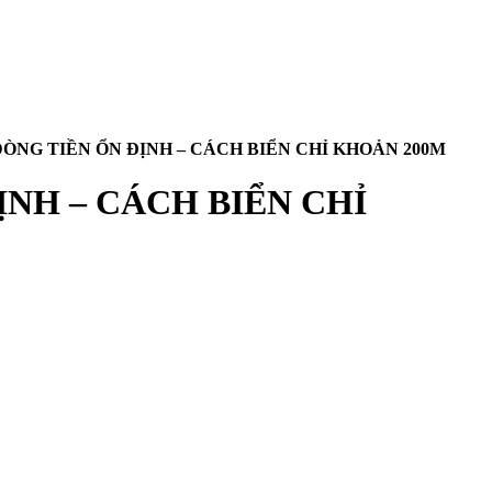
ÒNG TIỀN ỔN ĐỊNH – CÁCH BIỂN CHỈ KHOẢN 200M
ỊNH – CÁCH BIỂN CHỈ