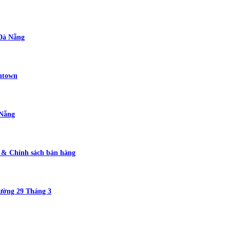
 Đà Nẵng
wntown
 Nẵng
g & Chính sách bán hàng
ường 29 Tháng 3