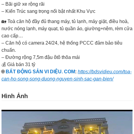
– Bãi giữ xe rộng rãi
– Kiến Trúc sang trọng nổi bật nhất Khu Vực
🏡 Toà căn hộ đầy đủ thang máy, tủ lạnh, máy giặt, điều hoà,
nước nóng lạnh, máy quạt, tủ quần áo, giường+nệm, rèm cửa
cao cấp…
– Căn hộ có camera 24/24, hệ thống PCCC đảm bảo tiêu
chuẩn.
– Đường rộng 7,5m đậu ôtô thõa mái
💰 Giá bán 31 tỷ
🌐
BẤT ĐỘNG SẢN VI DIỆU. COM
:
https://bdsvidieu.com/toa-
can-ho-song-song-duong-nguyen-sinh-sac-gan-bien/
Hình Ảnh