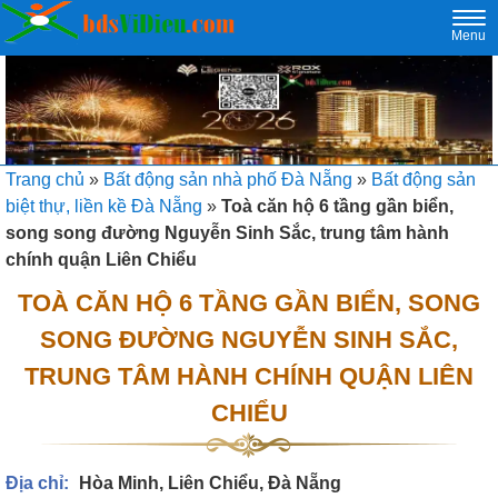
Togg
Menu
navi
Trang chủ
»
Bất động sản nhà phố Đà Nẵng
»
Bất động sản
biệt thự, liền kề Đà Nẵng
»
Toà căn hộ 6 tầng gần biển,
song song đường Nguyễn Sinh Sắc, trung tâm hành
chính quận Liên Chiểu
TOÀ CĂN HỘ 6 TẦNG GẦN BIỂN, SONG
SONG ĐƯỜNG NGUYỄN SINH SẮC,
TRUNG TÂM HÀNH CHÍNH QUẬN LIÊN
CHIỂU
Địa chỉ:
Hòa Minh, Liên Chiểu, Đà Nẵng