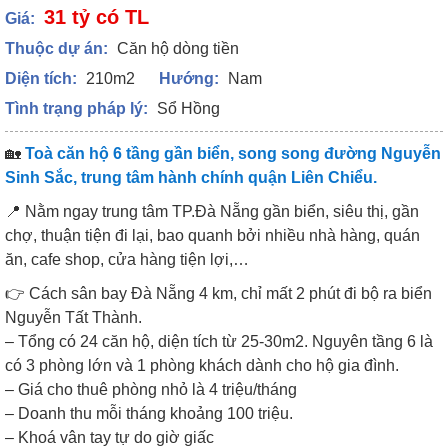
31 tỷ có TL
Giá:
Thuộc dự án:
Căn hộ dòng tiền
Diện tích:
210m2
Hướng:
Nam
Tình trạng pháp lý:
Sổ Hồng
🏡
Toà căn hộ 6 tầng gần biển, song song đường Nguyễn
Sinh Sắc, trung tâm hành chính quận Liên Chiểu.
📍 Nằm ngay trung tâm TP.Đà Nẵng gần biển, siêu thị, gần
chợ, thuận tiện đi lại, bao quanh bởi nhiều nhà hàng, quán
ăn, cafe shop, cửa hàng tiện lợi,…
👉 Cách sân bay Đà Nẵng 4 km, chỉ mất 2 phút đi bộ ra biển
Nguyễn Tất Thành.
– Tổng có 24 căn hộ, diện tích từ 25-30m2. Nguyên tầng 6 là
có 3 phòng lớn và 1 phòng khách dành cho hộ gia đình.
– Giá cho thuê phòng nhỏ là 4 triệu/tháng
– Doanh thu mỗi tháng khoảng 100 triệu.
– Khoá vân tay tự do giờ giấc