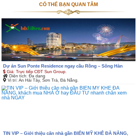
CÓ THỂ BẠN QUAN TÂM
Dự án Sun Ponte Residence ngay cầu Rồng – Sông Hàn
Giá
:
Trực tiếp CĐT Sun Group.
Diện tích
: Đa dạng
Vị trí
: An Hải Tây, Sơn Trà, Đà Nẵng.
TIN VIP – Giới thiệu căn nhà gần BIỂN MỸ KHÊ ĐÀ NẴNG,