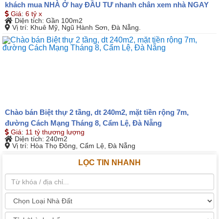
khách mua NHÀ Ở hay ĐẦU TƯ nhanh chân xem nhà NGAY
Giá
:
6 tỷ x
Diện tích
: Gần 100m2
Vị trí
: Khuê Mỹ, Ngũ Hành Sơn, Đà Nẵng.
Chào bán Biệt thự 2 tầng, dt 240m2, mặt tiền rộng 7m,
đường Cách Mạng Tháng 8, Cẩm Lệ, Đà Nẵng
Giá
:
11 tỷ thương lượng
Diện tích
: 240m2
Vị trí
: Hòa Thọ Đông, Cẩm Lệ, Đà Nẵng
LỌC TIN NHANH