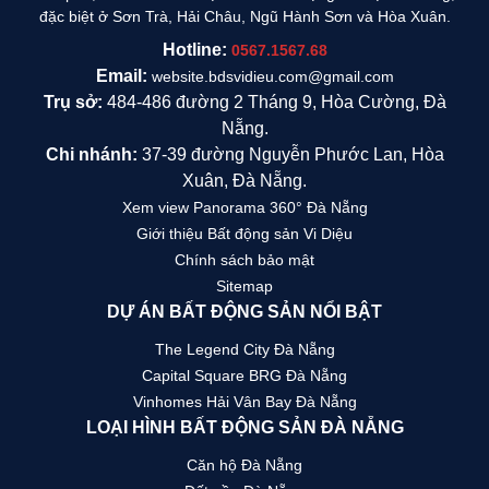
đặc biệt ở Sơn Trà, Hải Châu, Ngũ Hành Sơn và Hòa Xuân.
Hotline:
0567.1567.68
Email:
website.bdsvidieu.com@gmail.com
Trụ sở:
484-486 đường 2 Tháng 9, Hòa Cường, Đà
Nẵng.
Chi nhánh:
37-39 đường Nguyễn Phước Lan, Hòa
Xuân, Đà Nẵng.
Xem view Panorama 360° Đà Nẵng
Giới thiệu Bất động sản Vi Diệu
Chính sách bảo mật
Sitemap
DỰ ÁN BẤT ĐỘNG SẢN NỔI BẬT
The Legend City Đà Nẵng
Capital Square BRG Đà Nẵng
Vinhomes Hải Vân Bay Đà Nẵng
LOẠI HÌNH BẤT ĐỘNG SẢN ĐÀ NẴNG
Căn hộ Đà Nẵng