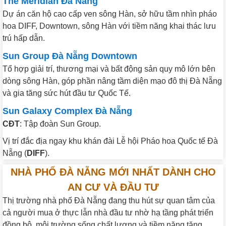
The Meridian Đà Nẵng
Dự án căn hộ cao cấp ven sông Hàn, sở hữu tầm nhìn pháo
hoa DIFF, Downtown, sông Hàn với tiềm năng khai thác lưu
trú hấp dẫn.
Sun Group Đà Nẵng Downtown
Tổ hợp giải trí, thương mại và bất động sản quy mô lớn bên
dòng sông Hàn, góp phần nâng tầm diện mạo đô thị Đà Nẵng
và gia tăng sức hút đầu tư Quốc Tế.
Sun Galaxy Complex Đà Nẵng
CĐT
: Tập đoàn Sun Group.
Vị trí đắc địa ngay khu khán đài Lễ hội Pháo hoa Quốc tế Đà
Nẵng (
DIFF
).
NHÀ PHỐ ĐÀ NẴNG MỚI NHẤT DÀNH CHO
AN CƯ VÀ ĐẦU TƯ
Thị trường nhà phố Đà Nẵng đang thu hút sự quan tâm của
cả người mua ở thực lẫn nhà đầu tư nhờ hạ tầng phát triển
đồng bộ, môi trường sống chất lượng và tiềm năng tăng