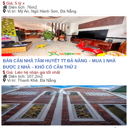
Giá
:
5 tỷ x
Diện tích
: 76m2
Vị trí
: Mỹ An, Ngũ Hành Sơn, Đà Nẵng.
BÁN CĂN NHÀ TÂM HUYẾT TT ĐÀ NẴNG – MUA 1 NHÀ
ĐƯỢC 2 NHÀ – KHÓ CÓ CĂN THỨ 2
Giá
:
Liên hệ nhận giá tốt nhất
Diện tích
: 107,2m2
Vị trí
: Thanh Khê, Đà Nẵng