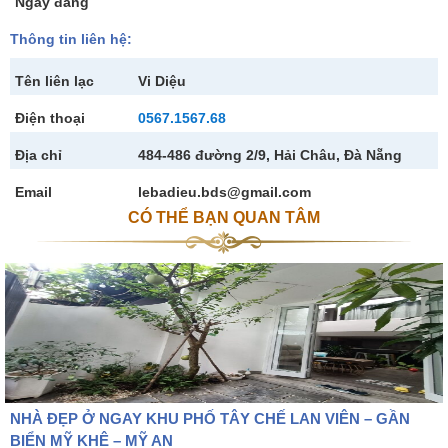
Ngày đăng
Thông tin liên hệ:
Tên liên lạc
Vi Diệu
Điện thoại
0567.1567.68
Địa chỉ
484-486 đường 2/9, Hải Châu, Đà Nẵng
Email
lebadieu.bds@gmail.com
CÓ THỂ BẠN QUAN TÂM
NHÀ ĐẸP Ở NGAY KHU PHỐ TÂY CHẾ LAN VIÊN – GẦN
BIỂN MỸ KHÊ – MỸ AN