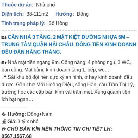
Thuộc dự án:
Nhà phố
Diện tích:
38-111m2
Hướng:
Đông
Tình trạng pháp lý:
Sổ Hồng
🏡
CĂN NHÀ 3 TẦNG, 2 MẶT KIỆT ĐƯỜNG NHỰA 5M –
TRUNG TÂM QUẬN HẢI CHÂU. DÒNG TIỀN KINH DOANH
ĐỀU ĐẶN HÀNG THÁNG.
🏡 Nhà mặt tiền ngang 9m. Công năng: 4 phòng ngủ, 3 WC,
ban công. Mặt bằng kinh doanh tầng 1, bếp, wc…
📍 Sát khu bộ đội nên cực kỳ an ninh, ở hay kinh doanh đều
được. Gần chợ Mới Hoàng Diệu, sông Hàn, cầu Trần Thị Lý,
trường học các cấp bán kính vài trăm mét. Xung quanh tiện
ích bạt ngàn…
—————
🍀
Hướng
: Đông+Nam
💰
Giá
: 3 tỷ x nhỏ
☎️
CHỦ BÁN KÍN NÊN THÔNG TIN CHI TIẾT LH:
0567.1567.68