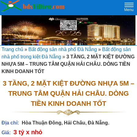
Togg
Menu
navi
Trang chủ
»
Bất động sản nhà phố Đà Nẵng
»
Bất động sản
nhà phố trong kiệt Đà Nẵng
»
3 TẦNG, 2 MẶT KIỆT ĐƯỜNG
NHỰA 5M – TRUNG TÂM QUẬN HẢI CHÂU. DÒNG TIỀN
KINH DOANH TỐT
3 TẦNG, 2 MẶT KIỆT ĐƯỜNG NHỰA 5M –
TRUNG TÂM QUẬN HẢI CHÂU. DÒNG
TIỀN KINH DOANH TỐT
Địa chỉ:
Hòa Thuận Đông, Hải Châu, Đà Nẵng.
3 tỷ x nhỏ
Giá: