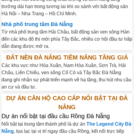
trưởng dài hạn trong tương lai khi so sánh với bất động sản
Hà Nội – Nha Trang – Hồ Chí Minh.
Nhà phố trung tâm Đà Nẵng
Từ nhà phố trung tâm Hải Châu, bất động sản ven sông Hàn
đến các khu đô thị mới phía Tây Bắc, nhiều cơ hội đầu tư hấp
dẫn đang được mở ra.
ĐẤT NỀN ĐÀ NẴNG TIỀM NĂNG TĂNG GIÁ
Các khu vực như Hòa Xuân, Nam Hòa Xuân, Sơn Trà, Hải
Châu, Liên Chiểu, ven sông Cổ Cò và Tây Bắc Đà Nẵng
đang ghi nhận sự phát triển mạnh về hạ tầng, thu hút nhu cầu
an cư và đầu tư.
DỰ ÁN CĂN HỘ CAO CẤP NỔI BẬT TẠI ĐÀ
NẴNG
Dự án nổi bật tại đầu cầu Rồng Đà Nẵng
Nổi bật tại trung tâm thành phố là dự án
The Legend City Đà
Nẵng
, tọa lạc tại vị trí ngay đầu cầu Rồng, kết nối trực tiếp