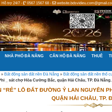
Hỗ trợ 24/7 -
0567 1567 68 -
website.bdsvidieu.com@gmail.c
NHÀ PHỐ ĐÀ NẴNG
CĂN HỘ ĐÀ NẴNG
THUÊ
T
»
Bất động sản đất nền Đà Nẵng
»
Bất động sản đất nền thổ 
hi _ sát chợ Hòa Cường Bắc, quận Hải Châu, TP. Đà Nẵng.
 “RẺ” LÔ ĐẤT ĐƯỜNG Ỷ LAN NGUYÊN PH
QUẬN HẢI CHÂU, TP. 