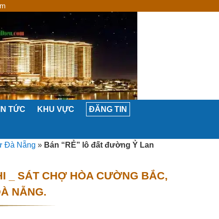
om
IN TỨC
KHU VỰC
ĐĂNG TIN
cư Đà Nẵng
»
Bán “RẺ” lô đất đường Ỷ Lan
I _ SÁT CHỢ HÒA CƯỜNG BẮC,
ĐÀ NẴNG.