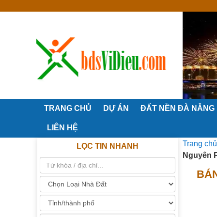
TRANG CHỦ
DỰ ÁN
ĐẤT NỀN ĐÀ NẴNG
LIÊN HỆ
Trang chủ
LỌC TIN NHANH
Nguyên P
BÁN