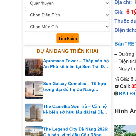
Địa chỉ:
6 t
Giá:
Thuộc dự
Diện tích
Tìm kiếm
Bán “RẺ”
DỰ ÁN ĐANG TRIỂN KHAI
– Đường 7
Apromaco Tower – Tháp căn hộ
– Diện tíc
An Phú kề biển tại Sơn Trà, Đà
– Ngay tr
Nẵng
💰 Giá
:
6 
Sun Galaxy Complex – Tổ hợp
☎️ Call:
0
trong đại đô thị Da Nang
🌐
BẤT ĐỘ
Downtown
The Camellia Sơn Trà – Căn hộ
Hình Ả
kề biển sở hữu lâu dài tại Đà
Nẵng
The Legend City Đà Nẵng 2026:
Giá bán, vị trí đầu Cầu Rồng &