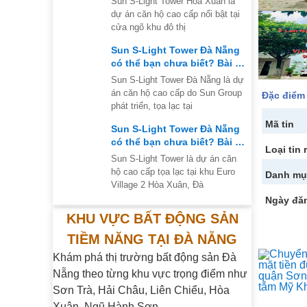
Sun S-Light Tower Hòa Xuân là
dự án căn hộ cao cấp nổi bật tại
cửa ngõ khu đô thị
Sun S-Light Tower Đà Nẵng
có thể bạn chưa biết? Bài số
2 của series
Sun S-Light Tower Đà Nẵng là dự
án căn hộ cao cấp do Sun Group
Đặc điểm
phát triển, tọa lạc tại
Mã tin
Sun S-Light Tower Đà Nẵng
có thể bạn chưa biết? Bài số
Loại tin 
1 của series
Sun S-Light Tower là dự án căn
hộ cao cấp tọa lạc tại khu Euro
Danh mụ
Village 2 Hòa Xuân, Đà
Ngày đă
KHU VỰC BẤT ĐỘNG SẢN
TIỀM NĂNG TẠI ĐÀ NẴNG
Khám phá thị trường bất động sản Đà
Nẵng theo từng khu vực trọng điểm như
Sơn Trà, Hải Châu, Liên Chiểu, Hòa
Xuân, Ngũ Hành Sơn…