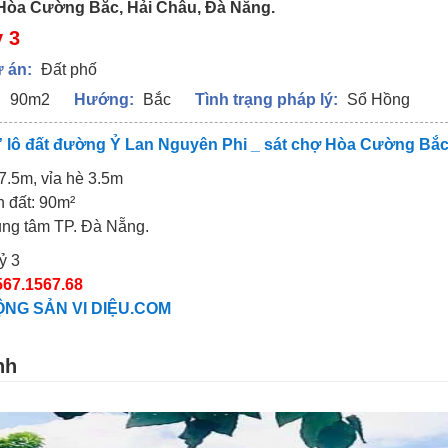
Hòa Cường Bắc, Hải Châu, Đà Nẵng.
ỷ 3
 án:
Đất phố
:
90m2
Hướng:
Bắc
Tình trạng pháp lý:
Sổ Hồng
 lô đất đường Ỷ Lan Nguyên Phi _ sát chợ Hòa Cường Bắc,
.5m, vỉa hè 3.5m
h đất: 90m²
ung tâm TP. Đà Nẵng.
tỷ 3
567.1567.68
NG SẢN VI DIỆU.COM
nh