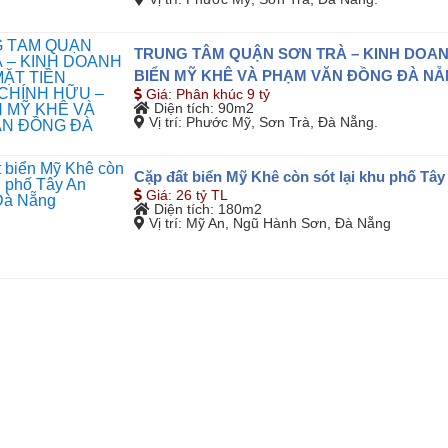
TRUNG TÂM QUẬN SƠN TRÀ – KINH DOANH
BIỂN MỸ KHÊ VÀ PHẠM VĂN ĐỒNG ĐÀ N
Giá
:
Phân khúc 9 tỷ
Diện tích
: 90m2
Vị trí
: Phước Mỹ, Sơn Trà, Đà Nẵng.
Cặp đất biển Mỹ Khê còn sót lại khu phố T
Giá
:
26 tỷ TL
Diện tích
: 180m2
Vị trí
: Mỹ An, Ngũ Hành Sơn, Đà Nẵng