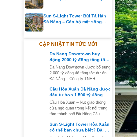
Chính sách bán hàng
Sun S-Light Tower Bùi Tá Hán
Đà Nẵng – Căn hộ mặt sông
đường 29 Tháng 3
CẬP NHẬT TIN TỨC MỚI
Da Nang Downtown huy
động 2000 tỷ đồng tăng tốc
siêu dự án tại Đà Nẵng
Da Nang Downtown được bổ sung
2.000 tỷ đồng để tăng tốc dự án
Đà Nẵng – Công ty TNHH
Cầu Hòa Xuân Đà Nẵng được
đầu tư hơn 1.500 tỷ đồng để
mở rộng nút giao thông
Cầu Hòa Xuân – Nút giao thông
cửa ngõ quan trọng kết nối trung
tâm thành phố Đà Nẵng Cầu
Sun S-Light Tower Hòa Xuân
có thể bạn chưa biết? Bài số
3 của series