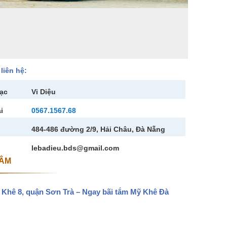
liên hệ:
lạc
Vi Diệu
i
0567.1567.68
484-486 đường 2/9, Hải Châu, Đà Nẵng
lebadieu.bds@gmail.com
TÂM
Khê 8, quận Sơn Trà – Ngay bãi tắm Mỹ Khê Đà