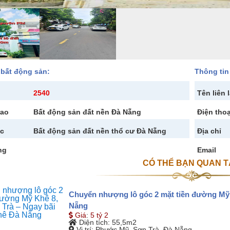
 bất động sản:
Thông tin 
2540
Tên liên 
rao
Bất động sản đất nền Đà Nẵng
Điện thoạ
c
Bất động sản đất nền thổ cư Đà Nẵng
Địa chỉ
ng
Email
CÓ THỂ BẠN QUAN 
Chuyển nhượng lô góc 2 mặt tiền đường Mỹ 
Nẵng
Giá
:
5 tỷ 2
Diện tích
: 55,5m2
Vị trí
: Phước Mỹ, Sơn Trà, Đà Nẵng.