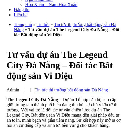
Hòa Xuân – Nam Hòa Xuân
Đăng tin
Liên hệ
Trang chủ
»
Tin tức
»
Tin tức thị trường bất động sản Đà
Nẵng
»
Tư vấn dự án The Legend City Đà Nẵng – Đối
tác Bất động sản Vi Diệu
Tư vấn dự án The Legend
City Đà Nẵng – Đối tác Bất
động sản Vi Diệu
Admin
|
|
Tin tức thị trường bất động sản Đà Nẵng
The Legend City Đà Nẵng
– Dự án Tổ hợp căn hộ cao cấp
giữa trung tâm thành phố biển đang thu hút sự chú ý lớn từ thị
trường. Với vai trò là
đối tác tư vấn chiến lược dự án The
Legend City
, Bất động sản Vi Diệu mang đến giải pháp đầu tư
an toàn, minh bạch và giàu tiềm năng. Sự kết hợp này mở ra cơ
hội an cư đẳng cấp và sinh lời bền vững cho khách hàng.