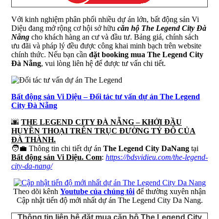
Với kinh nghiệm phân phối nhiều dự án lớn, bất động sản Vi
Diệu đang mở rộng cơ hội sở hữu
căn hộ The Legend City Đà
Nẵng
cho khách hàng an cư và đầu tư. Bảng giá, chính sách
ưu đãi và pháp lý đều được công khai minh bạch trên website
chính thức. Nếu bạn cần
đặt booking mua The Legend City
Đà Nẵng
, vui lòng liên hệ để được tư vấn chi tiết.
Bất động sản Vi Diệu – Đối tác tư vấn dự án The Legend
City Đà Nẵng
🌆
THE LEGEND CITY ĐÀ NẴNG – KHỞI ĐẦU
HUYỀN THOẠI TRÊN TRỤC ĐƯỜNG TỶ ĐÔ CỦA
ĐÀ THÀNH.
🧑‍💼 Thông tin chi tiết dự án
The Legend City DaNang
tại
Bất động sản Vi Diệu. Com
:
https://bdsvidieu.com/the-legend-
city-da-nang/
Theo dõi kênh
Youtube của chúng tôi
để thường xuyên nhận
Cập nhật tiến độ mới nhất dự án The Legend City Da Nang.
Thông tin liên hệ đặt mua căn hộ The Legend City