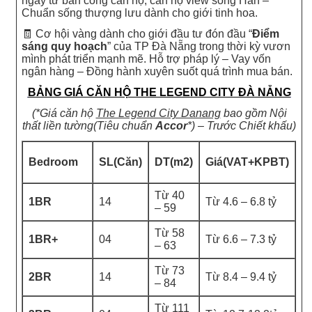
ngay từ ban công căn hộ, căn hộ view sông Hàn –
Chuẩn sống thượng lưu dành cho giới tinh hoa.
🧾 Cơ hội vàng dành cho giới đầu tư đón đầu “
Điểm
sáng quy hoạch
” của TP Đà Nẵng trong thời kỳ vươn
mình phát triển mạnh mẽ. Hỗ trợ pháp lý – Vay vốn
ngân hàng – Đồng hành xuyên suốt quá trình mua bán.
BẢNG GIÁ CĂN HỘ THE LEGEND CITY ĐÀ NẴNG
(*Giá căn hộ
The Legend City Danang
bao gồm Nội
thất liền tường(Tiêu chuẩn
Accor
*) – Trước Chiết khấu)
Bedroom
SL(Căn)
DT(m2)
Giá(VAT+KPBT)
Từ 40
1BR
14
Từ 4.6 – 6.8 tỷ
– 59
Từ 58
1BR+
04
Từ 6.6 – 7.3 tỷ
– 63
Từ 73
2BR
14
Từ 8.4 – 9.4 tỷ
– 84
Từ 111