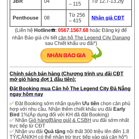
3BR
04
Từ 12.7-13.2tỷ
– 115
Từ 256
Penthouse
08
Nhận giá CĐT
– 415
(Liên hệ
Hotline
☎️:
0567.1567.68
hoặc Đăng ký để
nhận Báo giá chi tiết
căn hộ The Legend City Danang
sau Chiết khấu ưu đãi*)
Chính sách bán hàng (
Chương trình ưu đãi CĐT
mở giỏ hàng đợt 1 đầu tiên):
Đặt Booking mua Căn hộ The Legend City Đà Nẵng
ngay hôm nay
✅ Đặt Booking sớm nhận quyền
Ưu tiên
chọn căn phù
hợp với nhu cầu. Nhận thêm chiết khấu ưu đãi
Early
Bird
1%(Áp dụng đối với KH đã đặt Booking)
✅ Nhận
Giỏ hàng[Bảng giá] & CSBH
ưu đãi sớm nhất
trực tiếp từ CĐT
✅ Nhận ưu đãi
Quà tặng
nội thất 300 triệu lên đến 1.8
TỶ/CĂN(KH có thể nhận trừ trực tiếp vào giá căn hộ*)