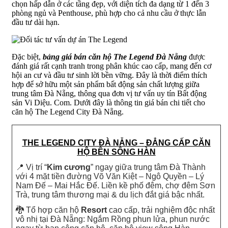
chọn hấp dẫn ở các tầng đẹp, với diện tích đa dạng từ 1 đến 3
phòng ngủ và Penthouse, phù hợp cho cả nhu cầu ở thực lẫn
đầu tư dài hạn.
Đặc biệt,
bảng giá bán căn hộ The Legend Đà Nẵng
được
đánh giá rất cạnh tranh trong phân khúc cao cấp, mang đến cơ
hội an cư và đầu tư sinh lời bền vững. Đây là thời điểm thích
hợp để sở hữu một sản phẩm bất động sản chất lượng giữa
trung tâm Đà Nẵng, thông qua đơn vị tư vấn uy tín
Bất động
sản Vi Diệu. Com
. Dưới đây là thông tin giá bán chi tiết cho
căn hộ The Legend City Đà Nẵng.
THE LEGEND CITY ĐÀ NẴNG – ĐẲNG CẤP CĂN
HỘ BÊN SÔNG HÀN
📍 Vị trí “
Kim cương
” ngay giữa trung tâm Đà Thành
với 4 mặt tiền đường Võ Văn Kiệt – Ngô Quyền – Lý
Nam Đế – Mai Hắc Đế. Liền kề phố đêm, chợ đêm Sơn
Trà, trung tâm thương mại & du lịch đắt giá bậc nhất.
🐉 Tổ hợp căn hộ
Resort
cao cấp, trải nghiệm độc nhất
vô nhị tại Đà Nẵng: Ngắm Rồng phun lửa, phun nước