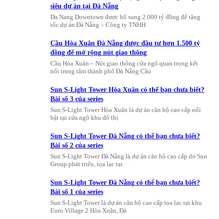
siêu dự án tại Đà Nẵng
Da Nang Downtown được bổ sung 2.000 tỷ đồng để tăng
tốc dự án Đà Nẵng – Công ty TNHH
Cầu Hòa Xuân Đà Nẵng được đầu tư hơn 1.500 tỷ
đồng để mở rộng nút giao thông
Cầu Hòa Xuân – Nút giao thông cửa ngõ quan trọng kết
nối trung tâm thành phố Đà Nẵng Cầu
Sun S-Light Tower Hòa Xuân có thể bạn chưa biết?
Bài số 3 của series
Sun S-Light Tower Hòa Xuân là dự án căn hộ cao cấp nổi
bật tại cửa ngõ khu đô thị
Sun S-Light Tower Đà Nẵng có thể bạn chưa biết?
Bài số 2 của series
Sun S-Light Tower Đà Nẵng là dự án căn hộ cao cấp do Sun
Group phát triển, tọa lạc tại
Sun S-Light Tower Đà Nẵng có thể bạn chưa biết?
Bài số 1 của series
Sun S-Light Tower là dự án căn hộ cao cấp tọa lạc tại khu
Euro Village 2 Hòa Xuân, Đà