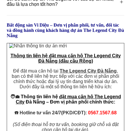
tiết trong brochure và bản vẽ mặt bằng.
＋
giá sự khác biệt thực sự.
đâu là lựa chọn tốt hơn?
Lựa chọn tốt hơn phụ thuộc nhu cầu cá nhân: Ưu tiên
vị trí trung tâm, view, tiện ích… So sánh cần xét đến uy
Bất động sản Vi Diệu – Đơn vị phân phối, tư vấn, đối tác
tín CĐT, tiện ích, vị trí, giá… so sánh cụ thể từng tiêu
và đồng hành cùng khách hàng dự án The Legend City Đà
chí sẽ cho kết luận rõ ràng hơn.
Nẵng
Thông tin liên hệ đặt mua căn hộ The Legend City
Đà Nẵng (đầu cầu Rồng)
Để đặt mua căn hộ tại
The Legend City Đà Nẵng
,
bạn có thể liên hệ trực tiếp với các đơn vị phân phối
chính thức hoặc đại lý uy tín đang triển khai dự án.
Dưới đây là một số thông tin liên hệ hữu ích:​
🧑‍💼
Thông tin liên hệ
đặt mua căn hộ The Legend
City
Đà Nẵng –
Đơn vị phân phối chính thức
:
☎️ Hotline tư vấn 24/7(PKD/CĐT):
0567.1567.68
(Số điện thoại hỗ trợ tư vấn, booking giữ chỗ và đặt
chọn căn hộ tại dự án).