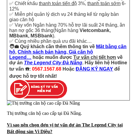
✅ Chiết khấu
thanh toán tiến độ
3%,
thanh toán sớm
6-
12%
✅ Miễn phí quản lý dịch vụ 24 tháng kể từ ngày bàn
giao căn hộ
✅ Vay vốn Ngân hàng 70% hỗ trợ lãi suất 24 tháng, ân
hạn nợ gốc 36 tháng(Ngân hàng
Vietcombank,
MBbank, MSBbank
).
✅ Cùng nhiều phần quà ưu đãi khác…
🧑‍💼 Quý khách cần thêm thông tin về
Mặt bằng căn
hộ
,
Chính sách bán hàng, Giá căn hộ
Legend…
hoặc muốn được
Tư vấn chi tiết hơn
về
dự án
The Legend City Đà Nẵng
. Hãy liên hệ
Hotline
tư vấn
☎️:
0567.1567.68
Hoặc
ĐĂNG KÝ NGAY
để
được hỗ trợ tốt nhất!
Thị trường căn hộ cao cấp tại Đà Nẵng.
Vì sao nên chọn đơn vị tư vấn dự án The Legend City tại
Bất động sản Vi Diệu?