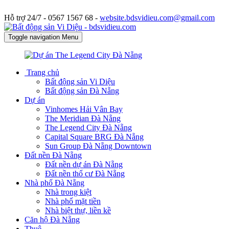
Hỗ trợ 24/7 -
0567 1567 68 -
website.bdsvidieu.com@gmail.com
Toggle navigation
Menu
Trang chủ
Bất động sản Vi Diệu
Bất động sản Đà Nẵng
Dự án
Vinhomes Hải Vân Bay
The Meridian Đà Nẵng
The Legend City Đà Nẵng
Capital Square BRG Đà Nẵng
Sun Group Đà Nẵng Downtown
Đất nền Đà Nẵng
Đất nền dự án Đà Nẵng
Đất nền thổ cư Đà Nẵng
Nhà phố Đà Nẵng
Nhà trong kiệt
Nhà phố mặt tiền
Nhà biệt thự, liền kề
Căn hộ Đà Nẵng
Thuê