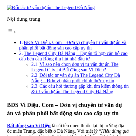
Nội dung trang
BĐS Vi Diệu. Com – Đơn vị chuyên tư vấn dự án và
phân phối bất động sản cao cấp uy tín
The Legend City Đà Nẵng – Dự án tổ hợp căn hộ cao
cấp bên cầu Rồng thu hút nhà đầu tư
Vì sao nên chọn đơn vị tư vấn dự án The
Legend City tại Bất động sản Vi Diệu?
Đối tác tư vấn dự án The Legend City Đà
Nẵng – Đơn vị phân phối chính thức uy tín
Các câu hỏi thường gặp khi tìm kiếm thông tin
& tư vấn dự án The Legend City Đà Nẵng
BĐS Vi Diệu. Com – Đơn vị chuyên tư vấn dự
án và phân phối bất động sản cao cấp uy tín
Bất động sản Vi Diệu
là cái tên quen thuộc tại thị trường địa
ốc miền Trung, đặc biệt ở Đà Nẵng. Với triết lý “
Hiểu đúng giá