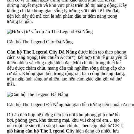
đường huyết mạch và khu vực phát triển đô thị năng động. Đây
không chỉ là không gian sống lý tưởng với thiết kế hiện đại,
tiện ích đầy đủ mà còn là sản phẩm đầu tư tiềm năng trong
tương lai gần.
Căn hộ The Legend City Đà Nẵng
Căn hộ The Legend City Đà Nẵng
được kiến tạo theo phong
cách sang trọng(Tiêu chuẩn Accor*), kết hợp tinh tế giữa yếu tố
thiên nhiên và công nghệ hiện đại. Mỗi chi tiết trong thiết kế
đều được chăm chút, mang đến trải nghiệm sống đẳng cấp cho
cư dân. Không gian bên trong rộng rãi, ban công thoáng đãng,
tràn ngập ánh sáng tự nhiên, tạo nên cảm giác gần gũi và thư
thái.
Căn hộ The Legend Đà Nẵng bàn giao liền tường tiêu chuẩn Accor*(
Dự án tích hợp hệ thống tiện ích nội khu phong phú như hồ
bơi, phòng gym, khu thương mại, khu vui chơi trẻ em… tạo
nên một hệ sinh thái sống hoàn chỉnh. Theo cập nhật từ CĐT,
giỏ hàng căn hộ The Legend City
hiện đang có nhiều lựa