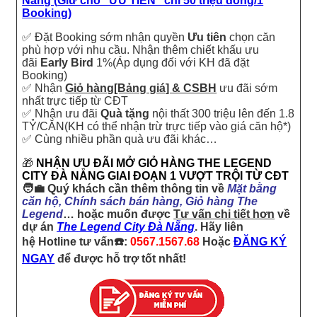
Nẵng (
Giữ chỗ “ƯU TIÊN” chỉ 50
triệu
đồng/1
Booking)
✅ Đặt Booking sớm nhận quyền
Ưu tiên
chọn căn
phù hợp với nhu cầu. Nhận thêm chiết khấu ưu
đãi
Early Bird
1%(Áp dụng đối với KH đã đặt
Booking)
✅ Nhận
Giỏ hàng[Bảng giá] & CSBH
ưu đãi sớm
nhất trực tiếp từ CĐT
✅ Nhận ưu đãi
Quà tặng
nội thất 300 triệu lên đến 1.8
TỶ/CĂN(KH có thể nhận trừ trực tiếp vào giá căn hộ*)
✅ Cùng nhiều phần quà ưu đãi khác…
🎁
NHẬN ƯU ĐÃI MỞ GIỎ HÀNG THE LEGEND
CITY ĐÀ NẴNG GIAI ĐOẠN 1 VƯỢT TRỘI TỪ CĐT
🧑‍💼 Quý khách cần thêm thông tin về
Mặt bằng
căn hộ, Chính sách bán hàng, Giỏ hàng The
Legend
… hoặc muốn được
Tư vấn chi tiết hơn
về
dự án
The Legend City Đà Nẵng
. Hãy liên
hệ Hotline tư vấn☎️:
0567.1567.68
Hoặc
ĐĂNG KÝ
NGAY
để được hỗ trợ tốt nhất!