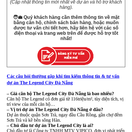
(Cập nhật thông tin mới nhất về dự án và hỗ trợ khách
hàng).​
🧑‍💼 Quý khách hàng cần thêm thông tin về mặt
bằng căn hộ, chính sách bán hàng, hoặc muốn
được tư vấn chi tiết hơn, hãy liên hệ với các số
điện thoại và trang web trên để được hỗ trợ tốt
nhất!
Các câu hỏi thường gặp khi tìm kiếm thông tin & tư vấn
dự án The Legend City Đà Nẵng
– Giá căn hộ The Legend City Đà Nẵng là bao nhiêu?
Căn hộ The Legend có đơn giá từ 116triệu/m², tùy diện tích, vị
trí view của mỗi căn hộ…
– Vị trí dự án The Legend City Đà Nẵng ở đâu?
Dự án thuộc quận Sơn Trà, ngay đầu Cầu Rồng, gần chợ đêm
Sơn Trà và kề bên sông Hàn.
– Chủ đầu tư dự án The Legend City là ai?
Chủ đầu tư là Công ty TNHH MTV VIPICO, đơn vị phát triển