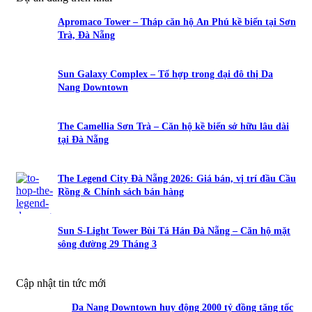
Apromaco Tower – Tháp căn hộ An Phú kề biển tại Sơn
Trà, Đà Nẵng
Sun Galaxy Complex – Tổ hợp trong đại đô thị Da
Nang Downtown
The Camellia Sơn Trà – Căn hộ kề biển sở hữu lâu dài
tại Đà Nẵng
The Legend City Đà Nẵng 2026: Giá bán, vị trí đầu Cầu
Rồng & Chính sách bán hàng
Sun S-Light Tower Bùi Tá Hán Đà Nẵng – Căn hộ mặt
sông đường 29 Tháng 3
Cập nhật tin tức mới
Da Nang Downtown huy động 2000 tỷ đồng tăng tốc