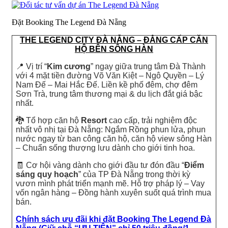
Đặt Booking The Legend Đà Nẵng
THE LEGEND CITY ĐÀ NẴNG – ĐẲNG CẤP CĂN
HỘ BÊN SÔNG HÀN
📍 Vị trí “
Kim cương
” ngay giữa trung tâm Đà Thành
với 4 mặt tiền đường Võ Văn Kiệt – Ngô Quyền – Lý
Nam Đế – Mai Hắc Đế. Liền kề phố đêm, chợ đêm
Sơn Trà, trung tâm thương mại & du lịch đắt giá bậc
nhất.
🐉 Tổ hợp căn hộ
Resort
cao cấp, trải nghiệm độc
nhất vô nhị tại Đà Nẵng: Ngắm Rồng phun lửa, phun
nước ngay từ ban công căn hộ, căn hộ view sông Hàn
– Chuẩn sống thượng lưu dành cho giới tinh hoa.
🧾 Cơ hội vàng dành cho giới đầu tư đón đầu “
Điểm
sáng quy hoạch
” của TP Đà Nẵng trong thời kỳ
vươn mình phát triển mạnh mẽ. Hỗ trợ pháp lý – Vay
vốn ngân hàng – Đồng hành xuyên suốt quá trình mua
bán.
Chính sách ưu đãi khi đặt Booking The Legend Đà