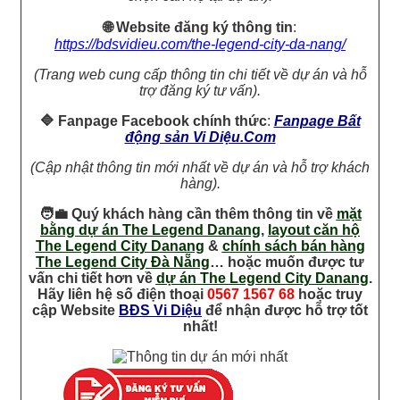
🌐 Website đăng ký thông tin
:
https://bdsvidieu.com/the-legend-city-da-nang/
(Trang web cung cấp thông tin chi tiết về dự án và hỗ
trợ đăng ký tư vấn).​
🔷 Fanpage Facebook chính thức
:
Fanpage Bất
động sản Vi Diệu.Com
(Cập nhật thông tin mới nhất về dự án và hỗ trợ khách
hàng).​
🧑‍💼 Quý khách hàng cần thêm thông tin về
mặt
bằng dự án The Legend Danang
,
layout căn hộ
The Legend City Danang
&
chính sách bán hàng
The Legend City Đà Nẵng
… hoặc muốn được tư
vấn chi tiết hơn về
dự án The Legend City Danang
.
Hãy liên hệ số điện thoại
0567 1567 68
hoặc truy
cập Website
BĐS Vi Diệu
để nhận được hỗ trợ tốt
nhất!