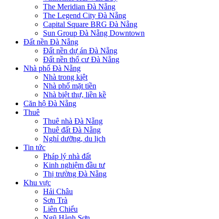
The Meridian Đà Nẵng
The Legend City Đà Nẵng
Capital Square BRG Đà Nẵng
Sun Group Đà Nẵng Downtown
Đất nền Đà Nẵng
Đất nền dự án Đà Nẵng
Đất nền thổ cư Đà Nẵng
Nhà phố Đà Nẵng
Nhà trong kiệt
Nhà phố mặt tiền
Nhà biệt thự, liền kề
Căn hộ Đà Nẵng
Thuê
Thuê nhà Đà Nẵng
Thuê đất Đà Nẵng
Nghỉ dưỡng, du lịch
Tin tức
Pháp lý nhà đất
Kinh nghiệm đầu tư
Thị trường Đà Nẵng
Khu vực
Hải Châu
Sơn Trà
Liên Chiểu
Ngũ Hành Sơn