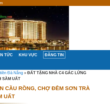
om
IN TỨC
KHU VỰC
ĐĂNG TIN
 tiền Đà Nẵng
»
ĐẤT TẶNG NHÀ C4 GÁC LỬNG
H SẦM UẤT
ẦN CẦU RỒNG, CHỢ ĐÊM SƠN TRÀ
M UẤT