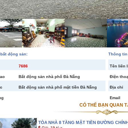
 bất động sản:
Thông tin 
7686
Tên liên 
rao
Bất động sản nhà phố Đà Nẵng
Điện thoạ
c
Bất động sản nhà phố mặt tiền Đà Nẵng
Địa chỉ
ng
Email
CÓ THỂ BẠN QUAN 
TÒA NHÀ 8 TẦNG MẶT TIỀN ĐƯỜNG CHÍNH
Giá
:
19 tỷ x