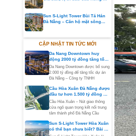
Chính sách bán hàng
Sun S-Light Tower Bùi Tá Hán
Đà Nẵng – Căn hộ mặt sông
đường 29 Tháng 3
CẬP NHẬT TIN TỨC MỚI
Da Nang Downtown huy
động 2000 tỷ đồng tăng tốc
siêu dự án tại Đà Nẵng
Da Nang Downtown được bổ sung
2.000 tỷ đồng để tăng tốc dự án
Đà Nẵng – Công ty TNHH
Cầu Hòa Xuân Đà Nẵng được
đầu tư hơn 1.500 tỷ đồng để
mở rộng nút giao thông
Cầu Hòa Xuân – Nút giao thông
cửa ngõ quan trọng kết nối trung
tâm thành phố Đà Nẵng Cầu
Sun S-Light Tower Hòa Xuân
có thể bạn chưa biết? Bài số
3 của series