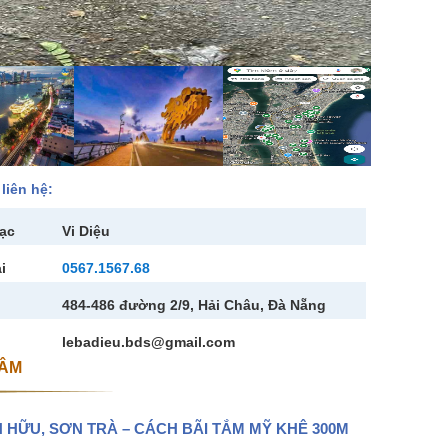
liên hệ:
lạc
Vi Diệu
i
0567.1567.68
484-486 đường 2/9, Hải Châu, Đà Nẵng
lebadieu.bds@gmail.com
TÂM
 HỮU, SƠN TRÀ – CÁCH BÃI TẮM MỸ KHÊ 300M