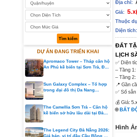
Địa chỉ:
5.x
Giá:
Thuộc dự
Diện tích
Tìm kiếm
ĐẤT TẶ
DỰ ÁN ĐANG TRIỂN KHAI
LỊCH S
Apromaco Tower – Tháp căn hộ
✅ Diện tí
An Phú kề biển tại Sơn Trà, Đà
– Tầng 1:
Nẵng
– Tầng 2:
Sun Galaxy Complex – Tổ hợp
📍 Gần cầ
trong đại đô thị Da Nang
✅ Sổ sẵn 
Downtown
💰 Giá: 5.
The Camellia Sơn Trà – Căn hộ
🌐
BẤT ĐỘ
kề biển sở hữu lâu dài tại Đà
Nẵng
Hình Ả
The Legend City Đà Nẵng 2026:
Giá bán, vị trí đầu Cầu Rồng &