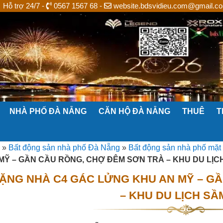
Hỗ trợ 24/7 -
0567 1567 68 -
website.bdsvidieu.com@gmail.c
NHÀ PHỐ ĐÀ NẴNG
CĂN HỘ ĐÀ NẴNG
THUÊ
T
»
Bất động sản nhà phố Đà Nẵng
»
Bất động sản nhà phố mặt
MỸ – GẦN CẦU RỒNG, CHỢ ĐÊM SƠN TRÀ – KHU DU LỊC
TẶNG NHÀ C4 GÁC LỬNG KHU AN MỸ – G
– KHU DU LỊCH SẦ