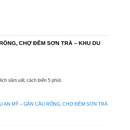
RỒNG, CHỢ ĐÊM SƠN TRÀ – KHU DU
ch sầm uất, cách biển 5 phút.
U AN MỸ – GẦN CẦU RỒNG, CHỢ ĐÊM SƠN TRÀ