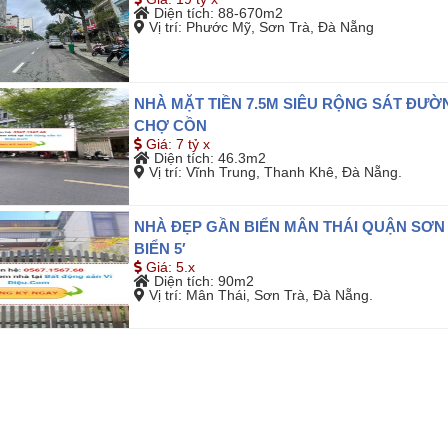
Diện tích
: 88-670m2
Vị trí
: Phước Mỹ, Sơn Trà, Đà Nẵng
NHÀ MẶT TIỀN 7.5M SIÊU RỘNG SÁT ĐƯ
CHỢ CỒN
Giá
:
7 tỷ x
Diện tích
: 46.3m2
Vị trí
: Vĩnh Trung, Thanh Khê, Đà Nẵng.
NHÀ ĐẸP GẦN BIỂN MÂN THÁI QUẬN SƠN
BIỂN 5′
Giá
:
5.x
Diện tích
: 90m2
Vị trí
: Mân Thái, Sơn Trà, Đà Nẵng.