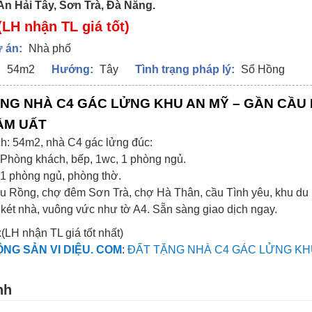
An Hải Tây, Sơn Trà, Đà Nẵng.
(LH nhận TL giá tốt)
 án:
Nhà phố
:
54m2
Hướng:
Tây
Tình trạng pháp lý:
Sổ Hồng
NG NHÀ C4 GÁC LỬNG KHU AN MỸ – GẦN CẦU 
ẦM UẤT
ch: 54m2, nhà C4 gác lửng đúc:
 Phòng khách, bếp, 1wc, 1 phòng ngủ.
 1 phòng ngủ, phòng thờ.
u Rồng, chợ đêm Sơn Trà, chợ Hà Thân, cầu Tình yêu, khu du lị
két nhà, vuông vức như tờ A4. Sẵn sàng giao dịch ngay.
x(LH nhận TL giá tốt nhất)
NG SẢN VI DIỆU. COM
:
ĐẤT TẶNG NHÀ C4 GÁC LỬNG KH
nh