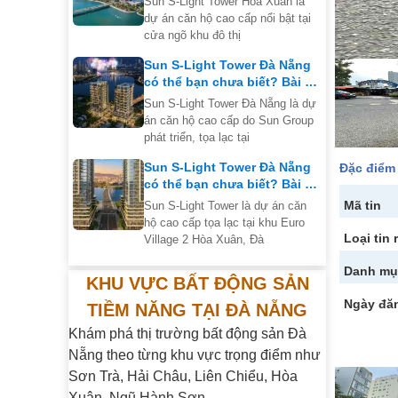
Sun S-Light Tower Hòa Xuân là
dự án căn hộ cao cấp nổi bật tại
cửa ngõ khu đô thị
Sun S-Light Tower Đà Nẵng
có thể bạn chưa biết? Bài số
2 của series
Sun S-Light Tower Đà Nẵng là dự
án căn hộ cao cấp do Sun Group
phát triển, tọa lạc tại
Sun S-Light Tower Đà Nẵng
Đặc điểm
có thể bạn chưa biết? Bài số
1 của series
Mã tin
Sun S-Light Tower là dự án căn
hộ cao cấp tọa lạc tại khu Euro
Loại tin 
Village 2 Hòa Xuân, Đà
Danh mụ
KHU VỰC BẤT ĐỘNG SẢN
Ngày đă
TIỀM NĂNG TẠI ĐÀ NẴNG
Khám phá thị trường bất động sản Đà
Nẵng theo từng khu vực trọng điểm như
Sơn Trà, Hải Châu, Liên Chiểu, Hòa
Xuân, Ngũ Hành Sơn…