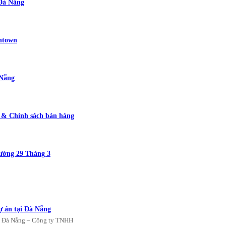
 Đà Nẵng
wntown
 Nẵng
g & Chính sách bán hàng
ường 29 Tháng 3
ự án tại Đà Nẵng
án Đà Nẵng – Công ty TNHH