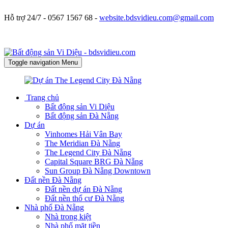
Hỗ trợ 24/7 -
0567 1567 68 -
website.bdsvidieu.com@gmail.com
Toggle navigation
Menu
Trang chủ
Bất động sản Vi Diệu
Bất động sản Đà Nẵng
Dự án
Vinhomes Hải Vân Bay
The Meridian Đà Nẵng
The Legend City Đà Nẵng
Capital Square BRG Đà Nẵng
Sun Group Đà Nẵng Downtown
Đất nền Đà Nẵng
Đất nền dự án Đà Nẵng
Đất nền thổ cư Đà Nẵng
Nhà phố Đà Nẵng
Nhà trong kiệt
Nhà phố mặt tiền