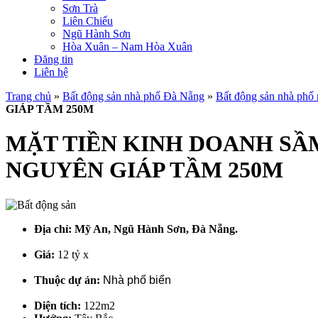
Sơn Trà
Liên Chiểu
Ngũ Hành Sơn
Hòa Xuân – Nam Hòa Xuân
Đăng tin
Liên hệ
Trang chủ
»
Bất động sản nhà phố Đà Nẵng
»
Bất động sản nhà phố
GIÁP TẦM 250M
MẶT TIỀN KINH DOANH SẦM
NGUYÊN GIÁP TẦM 250M
Địa chỉ:
Mỹ An, Ngũ Hành Sơn, Đà Nẵng.
Giá:
12 tỷ x
Thuộc dự án:
Nhà phố biển
Diện tích:
122m2