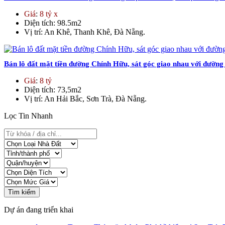
Giá
:
8 tỷ x
Diện tích
: 98.5m2
Vị trí
: An Khê, Thanh Khê, Đà Nẵng.
Bán lô đất mặt tiền đường Chính Hữu, sát góc giao nhau với đườ
Giá
:
8 tỷ
Diện tích
: 73,5m2
Vị trí
: An Hải Bắc, Sơn Trà, Đà Nẵng.
Lọc Tin Nhanh
Tìm kiếm
Dự án đang triển khai