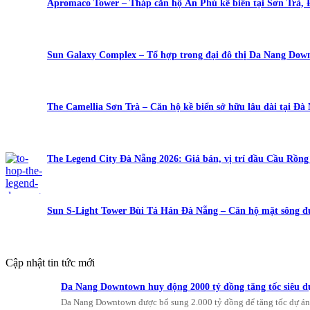
Apromaco Tower – Tháp căn hộ An Phú kề biển tại Sơn Trà,
Sun Galaxy Complex – Tổ hợp trong đại đô thị Da Nang Do
The Camellia Sơn Trà – Căn hộ kề biển sở hữu lâu dài tại Đà
The Legend City Đà Nẵng 2026: Giá bán, vị trí đầu Cầu Rồn
Sun S-Light Tower Bùi Tá Hán Đà Nẵng – Căn hộ mặt sông đ
Cập nhật tin tức mới
Da Nang Downtown huy động 2000 tỷ đồng tăng tốc siêu d
Da Nang Downtown được bổ sung 2.000 tỷ đồng để tăng tốc dự 