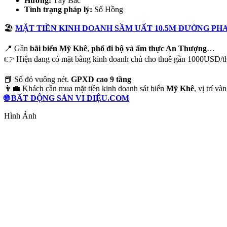
Hướng:
Tây Bắc
Tình trạng pháp lý:
Sổ Hồng
🏖
MẶT TIỀN KINH DOANH SẦM UẤT 10.5M ĐƯỜNG PHA
📍 Gần
bãi biển Mỹ Khê
,
phố đi bộ và ẩm thực An Thượng
…
👉 Hiện đang có mặt bằng kinh doanh chủ cho thuê gần 1000USD/thá
📕 Sổ đỏ vuông nét.
GPXD cao 9 tầng
👨‍💼 Khách cần mua mặt tiền kinh doanh sát biển
Mỹ Khê
, vị trí 
🌐 BẤT ĐỘNG SẢN VI DIỆU.COM
Hình Ảnh