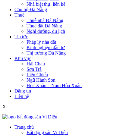
Nhà biệt thự, liền kề
Căn hộ Đà Nẵng
Thuê
Thuê nhà Đà Nẵng
Thuê đất Đà Nẵng
Nghỉ dưỡng, du lịch
Tin tức
Pháp lý nhà đất
Kinh nghiệm đầu tư
Thị trường Đà Nẵng
Khu vực
Hải Châu
Sơn Trà
Liên Chiểu
Ngũ Hành Sơn
Hòa Xuân – Nam Hòa Xuân
Đăng tin
Liên hệ
X
Trang chủ
Bất động sản Vi Diệu