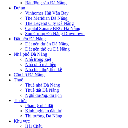
Bất động sản Đà Nẵng
Dự án
Vinhomes Hải Vân Bay
The Meridian Đà Nẵng
The Legend City Đà Nẵng
Capital Square BRG Đà Nẵng
Sun Group Đà Nẵng Downtown
Đất nền Đà Nẵng
Đất nền dự án Đà Nẵng
Đất nền thổ cư Đà Nẵng
Nhà phố Đà Nẵng
Nhà trong kiệt
Nhà phố mặt tiền
Nhà biệt thự, liền kề
Căn hộ Đà Nẵng
Thuê
Thuê nhà Đà Nẵng
Thuê đất Đà Nẵng
Nghỉ dưỡng, du lịch
Tin tức
Pháp lý nhà đất
Kinh nghiệm đầu tư
Thị trường Đà Nẵng
Khu vực
Hải Châu