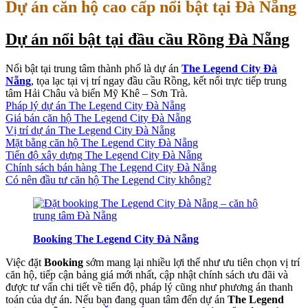
Dự án căn hộ cao cấp nổi bật tại Đà Nẵng
Dự án nổi bật tại đầu cầu Rồng Đà Nẵng
Nổi bật tại trung tâm thành phố là dự án
The Legend City Đà
Nẵng
, tọa lạc tại vị trí ngay đầu cầu Rồng, kết nối trực tiếp trung
tâm Hải Châu và biển Mỹ Khê – Sơn Trà.
Pháp lý dự án The Legend City Đà Nẵng
Giá bán căn hộ The Legend City Đà Nẵng
Vị trí dự án The Legend City Đà Nẵng
Mặt bằng căn hộ The Legend City Đà Nẵng
Tiến độ xây dựng The Legend City Đà Nẵng
Chính sách bán hàng The Legend City Đà Nẵng
Có nên đầu tư căn hộ The Legend City không?
Booking The Legend City Đà Nẵng
Việc đặt
Booking
sớm mang lại nhiều lợi thế như ưu tiên chọn vị trí
căn hộ, tiếp cận bảng giá mới nhất, cập nhật chính sách ưu đãi và
được tư vấn chi tiết về tiến độ, pháp lý cũng như phương án thanh
toán của dự án. Nếu bạn đang quan tâm đến dự án
The Legend