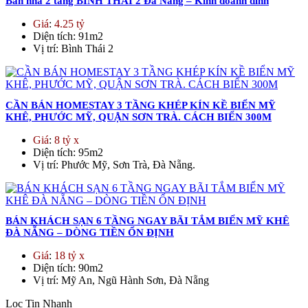
Bán nhà 2 tầng BÌNH THÁI 2 Đà Nẵng – Kinh doanh đỉnh
Giá
:
4.25 tỷ
Diện tích
: 91m2
Vị trí
: Bình Thái 2
CẦN BÁN HOMESTAY 3 TẦNG KHÉP KÍN KỀ BIỂN MỸ
KHÊ, PHƯỚC MỸ, QUẬN SƠN TRÀ. CÁCH BIỂN 300M
Giá
:
8 tỷ x
Diện tích
: 95m2
Vị trí
: Phước Mỹ, Sơn Trà, Đà Nẵng.
BÁN KHÁCH SẠN 6 TẦNG NGAY BÃI TẮM BIỂN MỸ KHÊ
ĐÀ NẴNG – DÒNG TIỀN ỔN ĐỊNH
Giá
:
18 tỷ x
Diện tích
: 90m2
Vị trí
: Mỹ An, Ngũ Hành Sơn, Đà Nẵng
Lọc Tin Nhanh