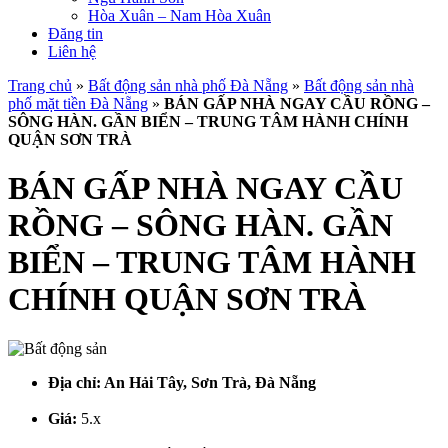
Hòa Xuân – Nam Hòa Xuân
Đăng tin
Liên hệ
Trang chủ
»
Bất động sản nhà phố Đà Nẵng
»
Bất động sản nhà
phố mặt tiền Đà Nẵng
»
BÁN GẤP NHÀ NGAY CẦU RỒNG –
SÔNG HÀN. GẦN BIỂN – TRUNG TÂM HÀNH CHÍNH
QUẬN SƠN TRÀ
BÁN GẤP NHÀ NGAY CẦU
RỒNG – SÔNG HÀN. GẦN
BIỂN – TRUNG TÂM HÀNH
CHÍNH QUẬN SƠN TRÀ
Địa chỉ:
An Hải Tây, Sơn Trà, Đà Nẵng
Giá:
5.x