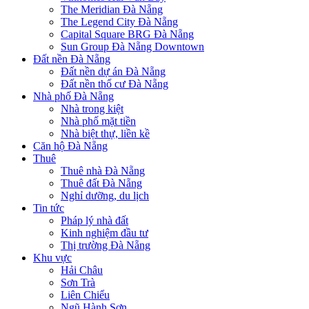
The Meridian Đà Nẵng
The Legend City Đà Nẵng
Capital Square BRG Đà Nẵng
Sun Group Đà Nẵng Downtown
Đất nền Đà Nẵng
Đất nền dự án Đà Nẵng
Đất nền thổ cư Đà Nẵng
Nhà phố Đà Nẵng
Nhà trong kiệt
Nhà phố mặt tiền
Nhà biệt thự, liền kề
Căn hộ Đà Nẵng
Thuê
Thuê nhà Đà Nẵng
Thuê đất Đà Nẵng
Nghỉ dưỡng, du lịch
Tin tức
Pháp lý nhà đất
Kinh nghiệm đầu tư
Thị trường Đà Nẵng
Khu vực
Hải Châu
Sơn Trà
Liên Chiểu
Ngũ Hành Sơn