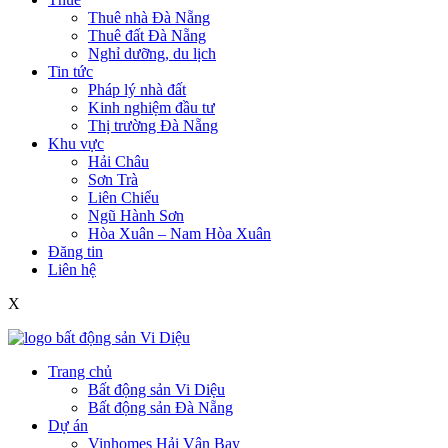
Thuê nhà Đà Nẵng
Thuê đất Đà Nẵng
Nghỉ dưỡng, du lịch
Tin tức
Pháp lý nhà đất
Kinh nghiệm đầu tư
Thị trường Đà Nẵng
Khu vực
Hải Châu
Sơn Trà
Liên Chiểu
Ngũ Hành Sơn
Hòa Xuân – Nam Hòa Xuân
Đăng tin
Liên hệ
X
Trang chủ
Bất động sản Vi Diệu
Bất động sản Đà Nẵng
Dự án
Vinhomes Hải Vân Bay