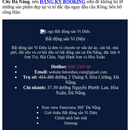
City Đà Nẵng
, nên
ĐĂNG KÝ BOOKING
sớm để không bỏ lỡ
những sản phẩm đẹp tại vị trí đắc địa ngay đầu cầu Rồng, bên bờ
sông Hàn.
Bất động sản Vi Diệu
Bất động sản Vi Diệu là đơn vị chuyên tư vấn dự án, căn hộ, nhà
phố, đất nền và cơ hội đầu tư bất động sản tại Đà Nẵng, đặc biệt ở
Sơn Trà, Hải Châu, Ngũ Hành Sơn và Hòa Xuân.
Hotline:
0567.1567.68
Email:
website.bdsvidieu.com@gmail.com
Trụ sở:
484-486 đường 2 Tháng 9, Hòa Cường, Đà
Nẵng.
Chi nhánh:
37-39 đường Nguyễn Phước Lan, Hòa
Xuân, Đà Nẵng.
Xem view Panorama 360° Đà Nẵng
Giới thiệu Bất động sản Vi Diệu
Chính sách bảo mật
Sitemap