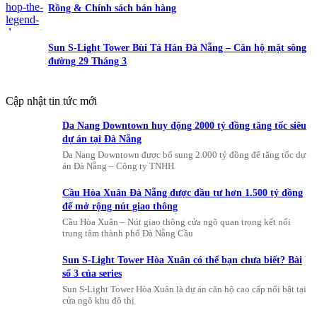
Rồng & Chính sách bán hàng
Sun S-Light Tower Bùi Tá Hán Đà Nẵng – Căn hộ mặt sông
đường 29 Tháng 3
Cập nhật tin tức mới
Da Nang Downtown huy động 2000 tỷ đồng tăng tốc siêu
dự án tại Đà Nẵng
Da Nang Downtown được bổ sung 2.000 tỷ đồng để tăng tốc dự
án Đà Nẵng – Công ty TNHH
Cầu Hòa Xuân Đà Nẵng được đầu tư hơn 1.500 tỷ đồng
để mở rộng nút giao thông
Cầu Hòa Xuân – Nút giao thông cửa ngõ quan trọng kết nối
trung tâm thành phố Đà Nẵng Cầu
Sun S-Light Tower Hòa Xuân có thể bạn chưa biết? Bài
số 3 của series
Sun S-Light Tower Hòa Xuân là dự án căn hộ cao cấp nổi bật tại
cửa ngõ khu đô thị