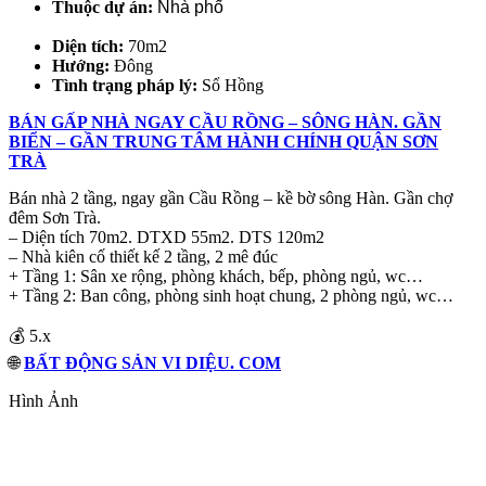
Thuộc dự án:
Nhà phố
Diện tích:
70m2
Hướng:
Đông
Tình trạng pháp lý:
Sổ Hồng
BÁN GẤP NHÀ NGAY CẦU RỒNG – SÔNG HÀN. GẦN
BIỂN – GẦN TRUNG TÂM HÀNH CHÍNH QUẬN SƠN
TRÀ
Bán nhà 2 tầng, ngay gần Cầu Rồng – kề bờ sông Hàn. Gần chợ
đêm Sơn Trà.
– Diện tích 70m2. DTXD 55m2. DTS 120m2
– Nhà kiên cố thiết kế 2 tầng, 2 mê đúc
+ Tầng 1: Sân xe rộng, phòng khách, bếp, phòng ngủ, wc…
+ Tầng 2: Ban công, phòng sinh hoạt chung, 2 phòng ngủ, wc…
💰 5.x
🌐
BẤT ĐỘNG SẢN VI DIỆU. COM
Hình Ảnh