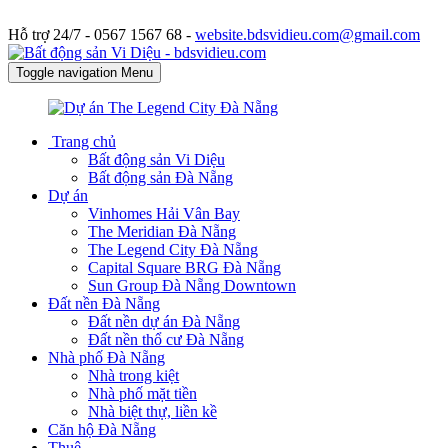
Hỗ trợ 24/7 -
0567 1567 68 -
website.bdsvidieu.com@gmail.com
Toggle navigation
Menu
Trang chủ
Bất động sản Vi Diệu
Bất động sản Đà Nẵng
Dự án
Vinhomes Hải Vân Bay
The Meridian Đà Nẵng
The Legend City Đà Nẵng
Capital Square BRG Đà Nẵng
Sun Group Đà Nẵng Downtown
Đất nền Đà Nẵng
Đất nền dự án Đà Nẵng
Đất nền thổ cư Đà Nẵng
Nhà phố Đà Nẵng
Nhà trong kiệt
Nhà phố mặt tiền
Nhà biệt thự, liền kề
Căn hộ Đà Nẵng
Thuê