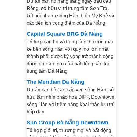
Dự án căn hộ hạng sang ngay đầu cầu
Rồng, sở hữu vị trí trung tâm Sơn Trà,
kết nối nhanh sông Hàn, biển Mỹ Khê và
các tiện ích trọng điểm của Đà Nẵng.
Capital Square BRG Đà Nẵng
Tổ hợp căn hộ và trung tâm thương mại
kề bên sông Hàn với quy mô lớn nhất
thành phố, được kỳ vọng trở thành cộng
đồng cư dân mới của bất động sản lõi
trung tâm Đà Nẵng.
The Meridian Đà Nẵng
Dự án căn hộ cao cấp ven sông Hàn, sở
hữu tầm nhìn pháo hoa DIFF, Downtown,
sông Hàn với tiềm năng khai thác lưu trú
hấp dẫn.
Sun Group Đà Nẵng Downtown
Tổ hợp giải trí, thương mại và bất động