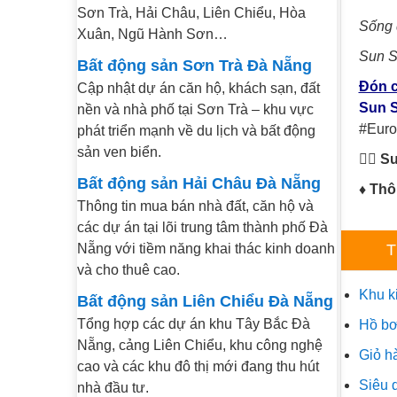
Sơn Trà, Hải Châu, Liên Chiểu, Hòa
Sống 
Xuân, Ngũ Hành Sơn…
Sun S
Bất động sản Sơn Trà Đà Nẵng
Đón c
Cập nhật dự án căn hộ, khách sạn, đất
Sun S
nền và nhà phố tại Sơn Trà – khu vực
#Euro
phát triển mạnh về du lịch và bất động
sản ven biển.
🕵‍♂️
Su
Bất động sản Hải Châu Đà Nẵng
♦ Thôn
Thông tin mua bán nhà đất, căn hộ và
các dự án tại lõi trung tâm thành phố Đà
Nẵng với tiềm năng khai thác kinh doanh
T
và cho thuê cao.
Khu k
Bất động sản Liên Chiểu Đà Nẵng
Tổng hợp các dự án khu Tây Bắc Đà
Hồ bơ
Nẵng, cảng Liên Chiểu, khu công nghệ
Giỏ h
cao và các khu đô thị mới đang thu hút
Siêu 
nhà đầu tư.