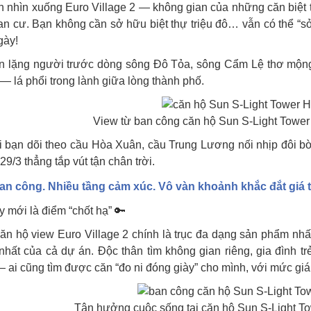
n nhìn xuống Euro Village 2 — không gian của những căn biệt 
an cư. Bạn không cần sở hữu biệt thự triệu đô… vẫn có thể “sở
gày!
n lặng người trước dòng sông Đô Tỏa, sông Cẩm Lệ thơ mộng
— lá phổi trong lành giữa lòng thành phố.
View từ ban công căn hộ Sun S-Light Towe
i bạn dõi theo cầu Hòa Xuân, cầu Trung Lương nối nhịp đôi b
 29/3 thẳng tắp vút tận chân trời.
an công. Nhiều tầng cảm xúc. Vô vàn khoảnh khắc đắt giá t
 mới là điểm “chốt hạ” 🔑
căn hộ view Euro Village 2 chính là trục đa dạng sản phẩm nhất
nhất của cả dự án. Độc thân tìm không gian riêng, gia đình t
— ai cũng tìm được căn “đo ni đóng giày” cho mình, với mức giá
Tận hưởng cuộc sống tại căn hộ Sun S-Light T