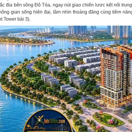
í đắc địa bên sông Đô Tỏa, ngay nút giao chiến lược kết nối 
hông gian sống hiện đại, tầm nhìn thoáng đãng cùng tiềm năng 
t Tower bài 3).