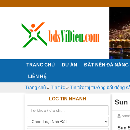
TRANG CHỦ
DỰ ÁN
ĐẤT NỀN ĐÀ NẴNG
LIÊN HỆ
Trang chủ
»
Tin tức
»
Tin tức thị trường bất động 
LỌC TIN NHANH
Sun 
Admi
Sun S