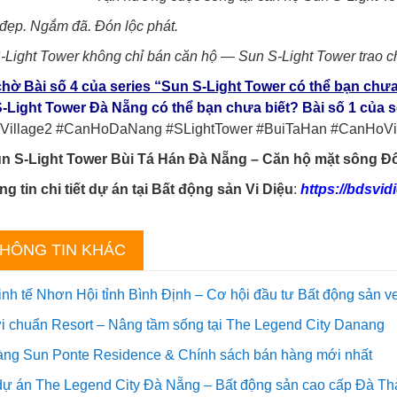
đẹp. Ngắm đã. Đón lộc phát.
-Light Tower không chỉ bán căn hộ — Sun S-Light Tower trao c
hờ Bài số 4 của series “Sun S-Light Tower có thể bạn chưa
-Light Tower Đà Nẵng có thể bạn chưa biết? Bài số 1 của s
Village2 #CanHoDaNang #SLightTower #BuiTaHan #CanHoV
n S-Light Tower Bùi Tá Hán Đà Nẵng
– Căn hộ mặt sông Đ
g tin chi tiết dự án tại
Bất động sản Vi Diệu
:
https://bdsvid
HÔNG TIN KHÁC
inh tế Nhơn Hội tỉnh Bình Định – Cơ hội đầu tư Bất động sản v
i chuẩn Resort – Nâng tầm sống tại The Legend City Danang
àng Sun Ponte Residence & Chính sách bán hàng mới nhất
dự án The Legend City Đà Nẵng – Bất động sản cao cấp Đà T