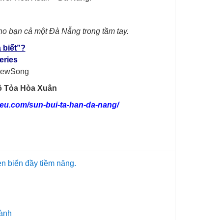
ho bạn cả một Đà Nẵng trong tầm tay.
 biết”?
eries
iewSong
ô Tỏa Hòa Xuân
ieu.com/sun-bui-ta-han-da-nang/
en biển đầy tiềm năng.
hành