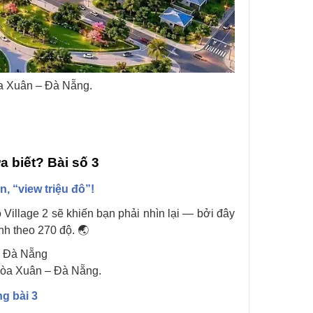
a Xuân – Đà Nẵng.
 biết? Bài số 3
 “view triệu đô”!
Village 2 sẽ khiến bạn phải nhìn lại — bởi đây
h theo 270 độ. 🌏
Hòa Xuân – Đà Nẵng.
g bài 3