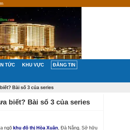
om
IN TỨC
KHU VỰC
ĐĂNG TIN
iết? Bài số 3 của series
 biết? Bài số 3 của series
cửa ngõ
khu đô thị Hòa Xuân
, Đà Nẵng. Sở hữu