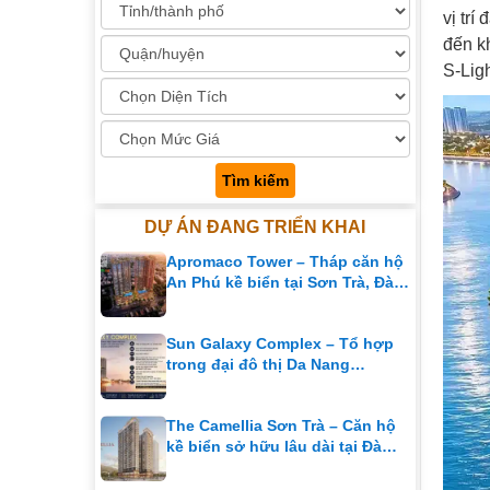
vị tr
đến k
S-Ligh
Tìm kiếm
DỰ ÁN ĐANG TRIỂN KHAI
Apromaco Tower – Tháp căn hộ
An Phú kề biển tại Sơn Trà, Đà
Nẵng
Sun Galaxy Complex – Tổ hợp
trong đại đô thị Da Nang
Downtown
The Camellia Sơn Trà – Căn hộ
kề biển sở hữu lâu dài tại Đà
Nẵng