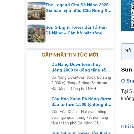
The Legend City Đà Nẵng 2026:
Giá bán, vị trí đầu Cầu Rồng &
Chính sách bán hàng
Sun S-Light Tower Bùi Tá Hán
Đà Nẵng – Căn hộ mặt sông
đường 29 Tháng 3
Nội
CẬP NHẬT TIN TỨC MỚI
Da Nang Downtown huy
Sun 
động 2000 tỷ đồng tăng tốc
siêu dự án tại Đà Nẵng
Da Nang Downtown được bổ sung
Ở Sun
2.000 tỷ đồng để tăng tốc dự án
Đà Nẵng – Công ty TNHH
Tại S
không
Cầu Hòa Xuân Đà Nẵng được
đầu tư hơn 1.500 tỷ đồng để
mở rộng nút giao thông
Cầu Hòa Xuân – Nút giao thông
cửa ngõ quan trọng kết nối trung
tâm thành phố Đà Nẵng Cầu
Chỉ t
Sun S-Light Tower Hòa Xuân