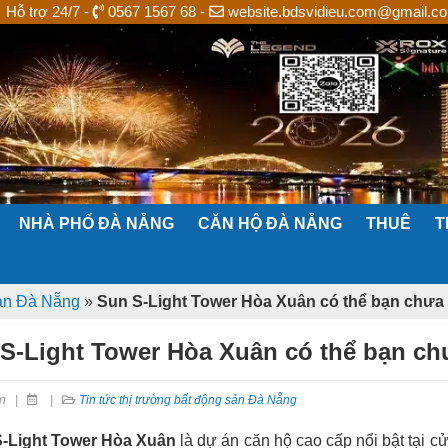
Hỗ trợ 24/7 -
0567 1567 68 -
website.bdsvidieu.com@gmail.c
NHÀ PHỐ ĐÀ NẴNG
CĂN HỘ ĐÀ NẴNG
THUÊ
T
sản Đà Nẵng
»
Sun S-Light Tower Hòa Xuân có thể bạn chưa b
S-Light Tower Hòa Xuân có thể bạn chưa
n
|
|
Tin tức thị trường bất động sản Đà Nẵng
-Light Tower Hòa Xuân
là dự án căn hộ cao cấp nổi bật tại 