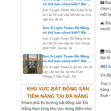
🏰 Bạ
có thể bạn chưa biết? Bài số
chọn 
3 của series
Sun S-Light Tower Hòa Xuân là dự
mỗi n
án căn hộ cao cấp nổi bật tại cửa
ngõ khu đô thị
🌊 Bạ
Sun S-Light Tower Đà Nẵng
mướt 
có thể bạn chưa biết? Bài số
2 của series
Sun S-Light Tower Đà Nẵng là dự
án căn hộ cao cấp do Sun Group
phát triển, tọa lạc tại
🌉 Rồ
Sun S-Light Tower Đà Nẵng
đại lộ
có thể bạn chưa biết? Bài số
1 của series
Một b
Sun S-Light Tower là dự án căn hộ
cao cấp tọa lạc tại khu Euro
Và đây
Village 2 Hòa Xuân, Đà
Trục 
KHU VỰC BẤT ĐỘNG SẢN
hàng 
TIỀM NĂNG TẠI ĐÀ NẴNG
thuê 
Khám phá thị trường bất động sản Đà
Nẵng theo từng khu vực trọng điểm như