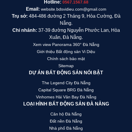
Hotline:
0567.1567.68
Email:
website.bdsvidieu.com@gmail.com
Trụ sở:
484-486 đường 2 Tháng 9, Hòa Cường, Đà
Nẵng.
Chi nhánh:
37-39 đường Nguyễn Phước Lan, Hòa
Xuân, Đà Nẵng.
Xem view Panorama 360° Đà Nẵng
Giới thiệu Bất động sản Vi Diệu
Chính sách bảo mật
Sitemap
DỰ ÁN BẤT ĐỘNG SẢN NỔI BẬT
The Legend City Đà Nẵng
Capital Square BRG Đà Nẵng
Vinhomes Hải Vân Bay Đà Nẵng
LOẠI HÌNH BẤT ĐỘNG SẢN ĐÀ NẴNG
Căn hộ Đà Nẵng
Đất nền Đà Nẵng
Nhà phố Đà Nẵng