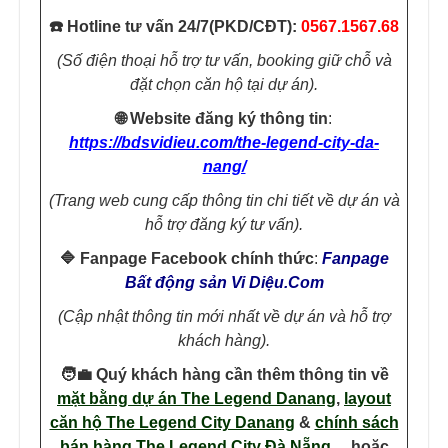
☎️ Hotline tư vấn 24/7(PKD/CĐT):
0567.1567.68
(Số điện thoại hỗ trợ tư vấn, booking giữ chỗ và
đặt chọn căn hộ tại dự án).
🌐 Website đăng ký thông tin
:
https://bdsvidieu.com/the-legend-city-da-
nang/
(Trang web cung cấp thông tin chi tiết về dự án và
hỗ trợ đăng ký tư vấn).​
🔷 Fanpage Facebook chính thức
:
Fanpage
Bất động sản Vi Diệu.Com
(Cập nhật thông tin mới nhất về dự án và hỗ trợ
khách hàng).​
🧑‍💼 Quý khách hàng cần thêm thông tin về
mặt bằng dự án The Legend Danang
,
layout
căn hộ The Legend City Danang
&
chính sách
bán hàng The Legend City Đà Nẵng
… hoặc