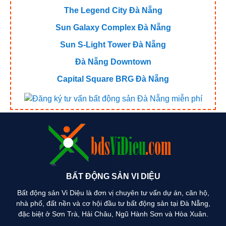
The Legend City Đà Nẵng
Sun Galaxy Complex Đà Nẵng
Sun S-Light Tower Đà Nẵng
Đà Nẵng Downtown
Capital Square BRG Đà Nẵng
BẤT ĐỘNG SẢN VI DIỆU
Bất động sản Vi Diệu là đơn vị chuyên tư vấn dự án, căn hộ,
nhà phố, đất nền và cơ hội đầu tư bất động sản tại Đà Nẵng,
đặc biệt ở Sơn Trà, Hải Châu, Ngũ Hành Sơn và Hòa Xuân.