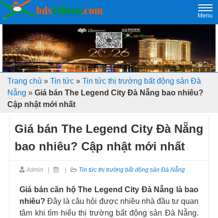
Togg
Menu
navi
Trang chủ
»
Tin tức
»
Tin tức thị trường bất động sản Đà
Nẵng
»
Giá bán The Legend City Đà Nẵng bao nhiêu?
Cập nhật mới nhất
Giá bán The Legend City Đà Nẵng
bao nhiêu? Cập nhật mới nhất
Admin
|
|
Tin tức thị trường bất động sản Đà Nẵng
Giá bán căn hộ The Legend City Đà Nẵng là bao
nhiêu?
Đây là câu hỏi được nhiều nhà đầu tư quan
tâm khi tìm hiểu thị trường bất động sản Đà Nẵng.