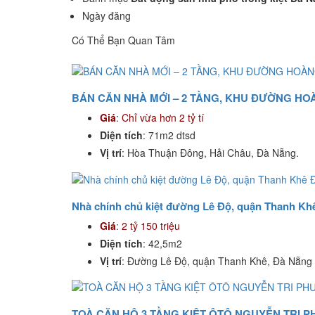
Ngày đăng
Có Thể Bạn Quan Tâm
BÁN CĂN NHÀ MỚI – 2 TẦNG, KHU ĐƯỜNG HOÀ
Giá
:
Chỉ vừa hơn 2 tỷ tí
Diện tích
: 71m2 dtsd
Vị trí
: Hòa Thuận Đông, Hải Châu, Đà Nẵng.
Nhà chính chủ kiệt đường Lê Độ, quận Thanh Kh
Giá
:
2 tỷ 150 triệu
Diện tích
: 42,5m2
Vị trí
: Đường Lê Độ, quận Thanh Khê, Đà Nẵng
TOÀ CĂN HỘ 3 TẦNG KIỆT ÔTÔ NGUYỄN TRI 