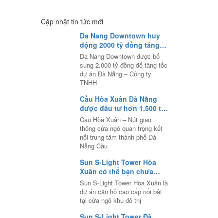
sông đường 29 Tháng 3
Cập nhật tin tức mới
Da Nang Downtown huy
động 2000 tỷ đồng tăng
tốc siêu dự án tại Đà Nẵng
Da Nang Downtown được bổ
sung 2.000 tỷ đồng để tăng tốc
dự án Đà Nẵng – Công ty
TNHH
Cầu Hòa Xuân Đà Nẵng
được đầu tư hơn 1.500 tỷ
đồng để mở rộng nút giao
Cầu Hòa Xuân – Nút giao
thông
thông cửa ngõ quan trọng kết
nối trung tâm thành phố Đà
Nẵng Cầu
Sun S-Light Tower Hòa
Xuân có thể bạn chưa
biết? Bài số 3 của series
Sun S-Light Tower Hòa Xuân là
dự án căn hộ cao cấp nổi bật
tại cửa ngõ khu đô thị
Sun S-Light Tower Đà