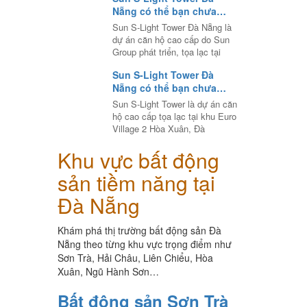
Nẵng có thể bạn chưa
biết? Bài số 2 của series
Sun S-Light Tower Đà Nẵng là
dự án căn hộ cao cấp do Sun
Group phát triển, tọa lạc tại
Sun S-Light Tower Đà
Nẵng có thể bạn chưa
biết? Bài số 1 của series
Sun S-Light Tower là dự án căn
hộ cao cấp tọa lạc tại khu Euro
Village 2 Hòa Xuân, Đà
Khu vực bất động
sản tiềm năng tại
Đà Nẵng
Khám phá thị trường bất động sản Đà
Nẵng theo từng khu vực trọng điểm như
Sơn Trà, Hải Châu, Liên Chiểu, Hòa
Xuân, Ngũ Hành Sơn…
Bất động sản Sơn Trà