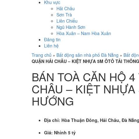
Khu vực
Hải Châu
Sơn Trà
Liên Chiểu
Ngũ Hành Sơn
Hòa Xuân – Nam Hòa Xuân
Đăng tin
Liên hệ
Trang chủ
»
Bất động sản nhà phố Đà Nẵng
»
Bất độn
QUẬN HẢI CHÂU – KIỆT NHỰA 5M ÔTÔ TẢI THÔN
BÁN TOÀ CĂN HỘ 4
CHÂU – KIỆT NHỰA
HƯỚNG
Địa chỉ:
Hòa Thuận Đông, Hải Châu, Đà Nẵng
Giá:
Nhỉnh 5 tỷ