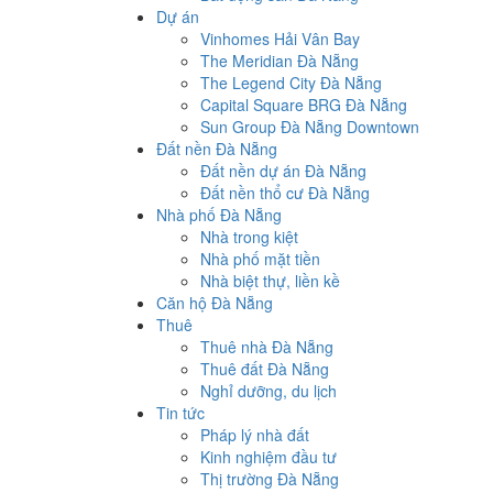
Dự án
Vinhomes Hải Vân Bay
The Meridian Đà Nẵng
The Legend City Đà Nẵng
Capital Square BRG Đà Nẵng
Sun Group Đà Nẵng Downtown
Đất nền Đà Nẵng
Đất nền dự án Đà Nẵng
Đất nền thổ cư Đà Nẵng
Nhà phố Đà Nẵng
Nhà trong kiệt
Nhà phố mặt tiền
Nhà biệt thự, liền kề
Căn hộ Đà Nẵng
Thuê
Thuê nhà Đà Nẵng
Thuê đất Đà Nẵng
Nghỉ dưỡng, du lịch
Tin tức
Pháp lý nhà đất
Kinh nghiệm đầu tư
Thị trường Đà Nẵng