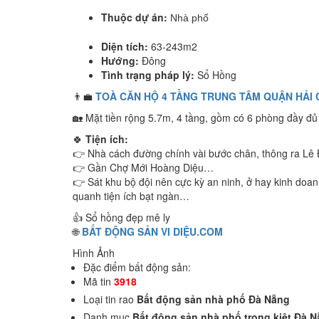
Thuộc dự án:
Nhà phố
Diện tích:
63-243m2
Hướng:
Đông
Tình trạng pháp lý:
Sổ Hồng
👨‍💼
TOÀ CĂN HỘ 4 TẦNG TRUNG TÂM QUẬN HẢI 
🏡 Mặt tiền rộng 5.7m, 4 tầng, gồm có 6 phòng đầy đủ n
🍀
Tiện ích:
👉 Nhà cách đường chính vài bước chân, thông ra Lê
👉 Gần Chợ Mới Hoàng Diệu…
👉 Sát khu bộ đội nên cực kỳ an ninh, ở hay kinh doa
quanh tiện ích bạt ngàn…
👍 Sổ hồng đẹp mê ly
🌐
BẤT ĐỘNG SẢN VI DIỆU.COM
Hình Ảnh
Đặc điểm bất động sản:
Mã tin
3918
Loại tin rao
Bất động sản nhà phố Đà Nẵng
Danh mục
Bất động sản nhà phố trong kiệt Đà 