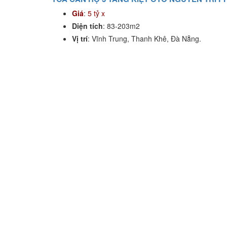
Giá
:
5 tỷ x
Diện tích
: 83-203m2
Vị trí
: Vĩnh Trung, Thanh Khê, Đà Nẵng.