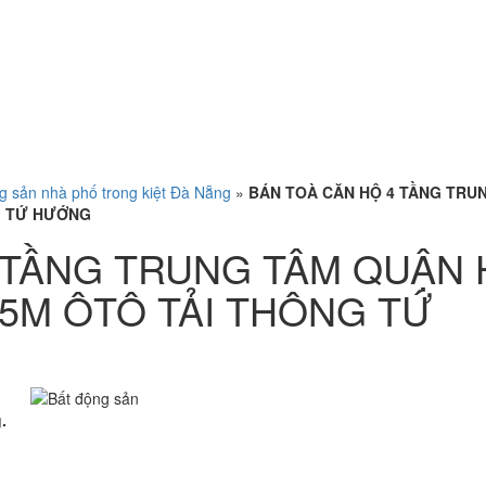
g sản nhà phố trong kiệt Đà Nẵng
»
BÁN TOÀ CĂN HỘ 4 TẦNG TRU
G TỨ HƯỚNG
 TẦNG TRUNG TÂM QUẬN 
 5M ÔTÔ TẢI THÔNG TỨ
.