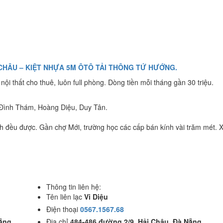
CHÂU – KIỆT NHỰA 5M ÔTÔ TẢI THÔNG TỨ HƯỚNG.
ội thất cho thuê, luôn full phòng. Dòng tiền mỗi tháng gần 30 triệu.
 Đình Thám, Hoàng Diệu, Duy Tân.
nh đều được. Gần chợ Mới, trường học các cấp bán kính vài trăm mét. 
Thông tin liên hệ:
Tên liên lạc
Vi Diệu
Điện thoại
0567.1567.68
Nẵng
Địa chỉ
484-486 đường 2/9, Hải Châu, Đà Nẵng