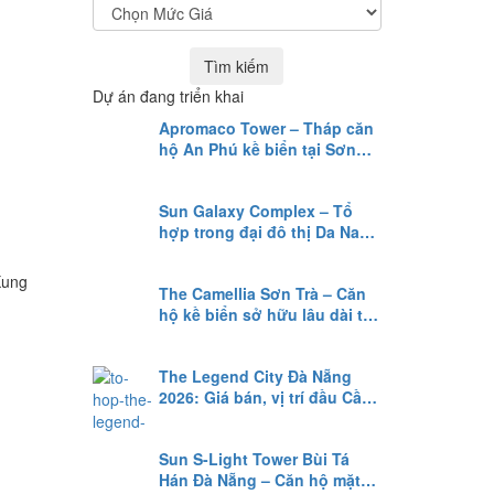
Tìm kiếm
Dự án đang triển khai
Apromaco Tower – Tháp căn
hộ An Phú kề biển tại Sơn
Trà, Đà Nẵng
Sun Galaxy Complex – Tổ
hợp trong đại đô thị Da Nang
Downtown
Xung
The Camellia Sơn Trà – Căn
hộ kề biển sở hữu lâu dài tại
Đà Nẵng
The Legend City Đà Nẵng
2026: Giá bán, vị trí đầu Cầu
Rồng & Chính sách bán hàng
Sun S-Light Tower Bùi Tá
Hán Đà Nẵng – Căn hộ mặt