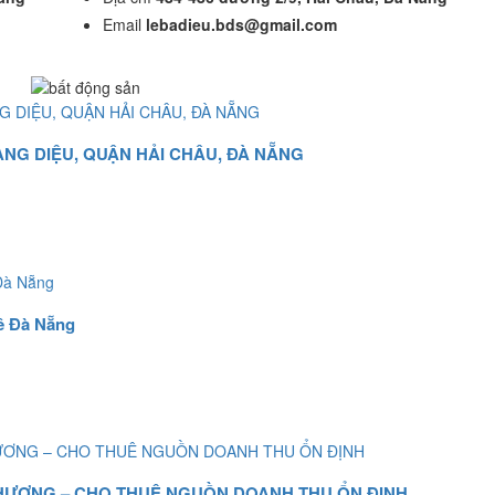
Email
lebadieu.bds@gmail.com
NG DIỆU, QUẬN HẢI CHÂU, ĐÀ NẴNG
ê Đà Nẵng
PHƯƠNG – CHO THUÊ NGUỒN DOANH THU ỔN ĐỊNH