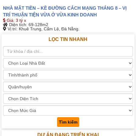
NHÀ MẶT TIỀN – KỀ ĐƯỜNG CÁCH MẠNG THÁNG 8 – VỊ
TRÍ THUẬN TIỆN VỪA Ở VỪA KINH DOANH
Giá
:
3 tỷ x
Diện tích
: 69-128m2
Vị trí
: Khuê Trung, Cẩm Lệ, Đà Nẵng.
LỌC TIN NHANH
Tìm kiếm
DỰ ÁN ĐANG TRIỂN KHAI