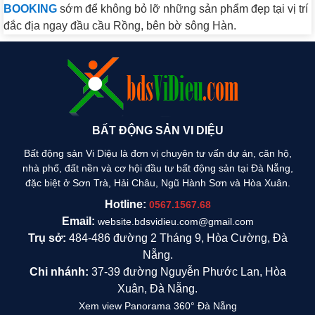
BOOKING
sớm để không bỏ lỡ những sản phẩm đẹp tại vị trí
đắc địa ngay đầu cầu Rồng, bên bờ sông Hàn.
BẤT ĐỘNG SẢN VI DIỆU
Bất động sản Vi Diệu là đơn vị chuyên tư vấn dự án, căn hộ,
nhà phố, đất nền và cơ hội đầu tư bất động sản tại Đà Nẵng,
đặc biệt ở Sơn Trà, Hải Châu, Ngũ Hành Sơn và Hòa Xuân.
Hotline:
0567.1567.68
Email:
website.bdsvidieu.com@gmail.com
Trụ sở:
484-486 đường 2 Tháng 9, Hòa Cường, Đà
Nẵng.
Chi nhánh:
37-39 đường Nguyễn Phước Lan, Hòa
Xuân, Đà Nẵng.
Xem view Panorama 360° Đà Nẵng