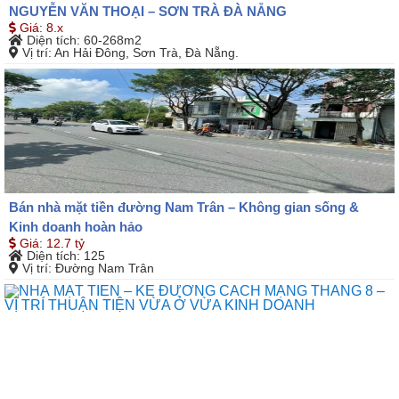
NGUYỄN VĂN THOẠI – SƠN TRÀ ĐÀ NẴNG
Giá
:
8.x
Diện tích
: 60-268m2
Vị trí
: An Hải Đông, Sơn Trà, Đà Nẵng.
Bán nhà mặt tiền đường Nam Trân – Không gian sống &
Kinh doanh hoàn hảo
Giá
:
12.7 tỷ
Diện tích
: 125
Vị trí
: Đường Nam Trân