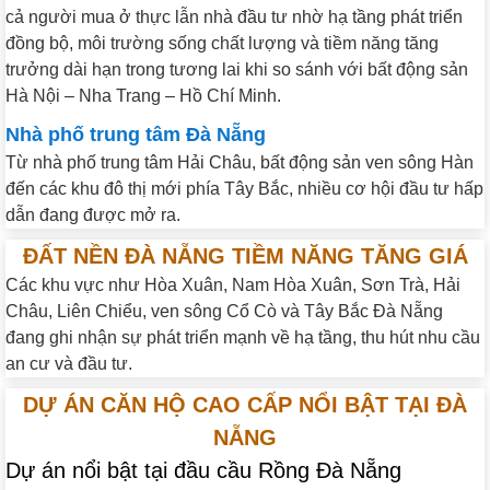
cả người mua ở thực lẫn nhà đầu tư nhờ hạ tầng phát triển
đồng bộ, môi trường sống chất lượng và tiềm năng tăng
trưởng dài hạn trong tương lai khi so sánh với bất động sản
Hà Nội – Nha Trang – Hồ Chí Minh.
Nhà phố trung tâm Đà Nẵng
Từ nhà phố trung tâm Hải Châu, bất động sản ven sông Hàn
đến các khu đô thị mới phía Tây Bắc, nhiều cơ hội đầu tư hấp
dẫn đang được mở ra.
ĐẤT NỀN ĐÀ NẴNG TIỀM NĂNG TĂNG GIÁ
Các khu vực như Hòa Xuân, Nam Hòa Xuân, Sơn Trà, Hải
Châu, Liên Chiểu, ven sông Cổ Cò và Tây Bắc Đà Nẵng
đang ghi nhận sự phát triển mạnh về hạ tầng, thu hút nhu cầu
an cư và đầu tư.
DỰ ÁN CĂN HỘ CAO CẤP NỔI BẬT TẠI ĐÀ
NẴNG
Dự án nổi bật tại đầu cầu Rồng Đà Nẵng