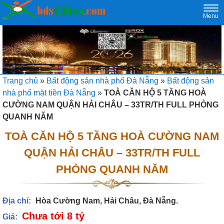
Togg
Menu
navi
Trang chủ
»
Bất động sản nhà phố Đà Nẵng
»
Bất động sản
nhà phố mặt tiền Đà Nẵng
»
TOÀ CĂN HỘ 5 TẦNG HOÀ
CƯỜNG NAM QUẬN HẢI CHÂU – 33TR/TH FULL PHÒNG
QUANH NĂM
TOÀ CĂN HỘ 5 TẦNG HOÀ CƯỜNG NAM
QUẬN HẢI CHÂU – 33TR/TH FULL
PHÒNG QUANH NĂM
Địa chỉ:
Hòa Cường Nam, Hải Châu, Đà Nẵng.
Chưa tới 8 tỷ
Giá: