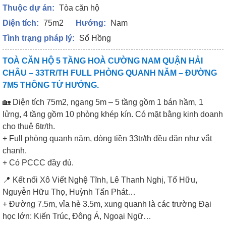
Thuộc dự án:
Tòa căn hộ
Diện tích:
75m2
Hướng:
Nam
Tình trạng pháp lý:
Sổ Hồng
TOÀ CĂN HỘ 5 TẦNG HOÀ CƯỜNG NAM QUẬN HẢI
CHÂU – 33TR/TH FULL PHÒNG QUANH NĂM – ĐƯỜNG
7M5 THÔNG TỨ HƯỚNG.
🏡 Diện tích 75m2, ngang 5m – 5 tầng gồm 1 bán hầm, 1
lửng, 4 tầng gồm 10 phòng khép kín. Có mặt bằng kinh doanh
cho thuê 6tr/th.
+ Full phòng quanh năm, dòng tiền 33tr/th đều đặn như vắt
chanh.
+ Có PCCC đầy đủ.
📍 Kết nối Xô Viết Nghệ Tĩnh, Lê Thanh Nghị, Tố Hữu,
Nguyễn Hữu Thọ, Huỳnh Tấn Phát…
+ Đường 7.5m, vỉa hè 3.5m, xung quanh là các trường Đại
học lớn: Kiến Trúc, Đông Á, Ngoại Ngữ…