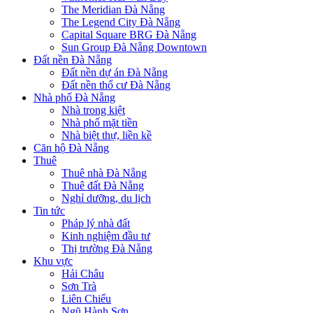
The Meridian Đà Nẵng
The Legend City Đà Nẵng
Capital Square BRG Đà Nẵng
Sun Group Đà Nẵng Downtown
Đất nền Đà Nẵng
Đất nền dự án Đà Nẵng
Đất nền thổ cư Đà Nẵng
Nhà phố Đà Nẵng
Nhà trong kiệt
Nhà phố mặt tiền
Nhà biệt thự, liền kề
Căn hộ Đà Nẵng
Thuê
Thuê nhà Đà Nẵng
Thuê đất Đà Nẵng
Nghỉ dưỡng, du lịch
Tin tức
Pháp lý nhà đất
Kinh nghiệm đầu tư
Thị trường Đà Nẵng
Khu vực
Hải Châu
Sơn Trà
Liên Chiểu
Ngũ Hành Sơn