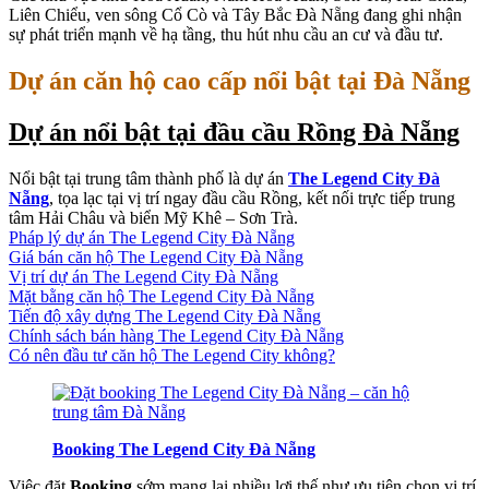
Liên Chiểu, ven sông Cổ Cò và Tây Bắc Đà Nẵng đang ghi nhận
sự phát triển mạnh về hạ tầng, thu hút nhu cầu an cư và đầu tư.
Dự án căn hộ cao cấp nổi bật tại Đà Nẵng
Dự án nổi bật tại đầu cầu Rồng Đà Nẵng
Nổi bật tại trung tâm thành phố là dự án
The Legend City Đà
Nẵng
, tọa lạc tại vị trí ngay đầu cầu Rồng, kết nối trực tiếp trung
tâm Hải Châu và biển Mỹ Khê – Sơn Trà.
Pháp lý dự án The Legend City Đà Nẵng
Giá bán căn hộ The Legend City Đà Nẵng
Vị trí dự án The Legend City Đà Nẵng
Mặt bằng căn hộ The Legend City Đà Nẵng
Tiến độ xây dựng The Legend City Đà Nẵng
Chính sách bán hàng The Legend City Đà Nẵng
Có nên đầu tư căn hộ The Legend City không?
Booking The Legend City Đà Nẵng
Việc đặt
Booking
sớm mang lại nhiều lợi thế như ưu tiên chọn vị trí