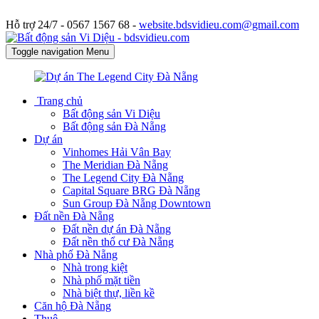
Hỗ trợ 24/7 -
0567 1567 68 -
website.bdsvidieu.com@gmail.com
Toggle navigation
Menu
Trang chủ
Bất động sản Vi Diệu
Bất động sản Đà Nẵng
Dự án
Vinhomes Hải Vân Bay
The Meridian Đà Nẵng
The Legend City Đà Nẵng
Capital Square BRG Đà Nẵng
Sun Group Đà Nẵng Downtown
Đất nền Đà Nẵng
Đất nền dự án Đà Nẵng
Đất nền thổ cư Đà Nẵng
Nhà phố Đà Nẵng
Nhà trong kiệt
Nhà phố mặt tiền
Nhà biệt thự, liền kề
Căn hộ Đà Nẵng
Thuê