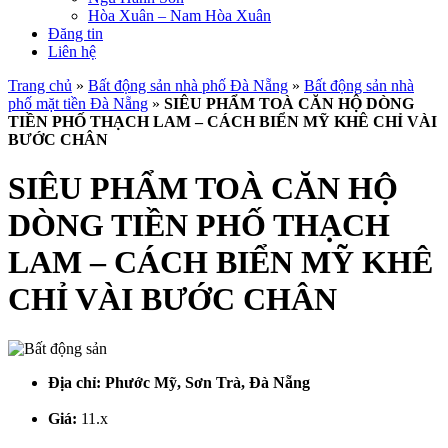
Hòa Xuân – Nam Hòa Xuân
Đăng tin
Liên hệ
Trang chủ
»
Bất động sản nhà phố Đà Nẵng
»
Bất động sản nhà
phố mặt tiền Đà Nẵng
»
SIÊU PHẨM TOÀ CĂN HỘ DÒNG
TIỀN PHỐ THẠCH LAM – CÁCH BIỂN MỸ KHÊ CHỈ VÀI
BƯỚC CHÂN
SIÊU PHẨM TOÀ CĂN HỘ
DÒNG TIỀN PHỐ THẠCH
LAM – CÁCH BIỂN MỸ KHÊ
CHỈ VÀI BƯỚC CHÂN
Địa chỉ:
Phước Mỹ, Sơn Trà, Đà Nẵng
Giá:
11.x