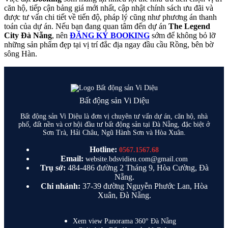
căn hộ, tiếp cận bảng giá mới nhất, cập nhật chính sách ưu đãi và
được tư vấn chi tiết về tiến độ, pháp lý cũng như phương án thanh
toán của dự án. Nếu bạn đang quan tâm đến dự án
The Legend
City Đà Nẵng
, nên
ĐĂNG KÝ BOOKING
sớm để không bỏ lỡ
những sản phẩm đẹp tại vị trí đắc địa ngay đầu cầu Rồng, bên bờ
sông Hàn.
Bất động sản Vi Diệu
Bất động sản Vi Diệu là đơn vị chuyên tư vấn dự án, căn hộ, nhà
phố, đất nền và cơ hội đầu tư bất động sản tại Đà Nẵng, đặc biệt ở
Sơn Trà, Hải Châu, Ngũ Hành Sơn và Hòa Xuân.
Hotline:
0567.1567.68
Email:
website.bdsvidieu.com@gmail.com
Trụ sở:
484-486 đường 2 Tháng 9, Hòa Cường, Đà
Nẵng.
Chi nhánh:
37-39 đường Nguyễn Phước Lan, Hòa
Xuân, Đà Nẵng.
Xem view Panorama 360° Đà Nẵng