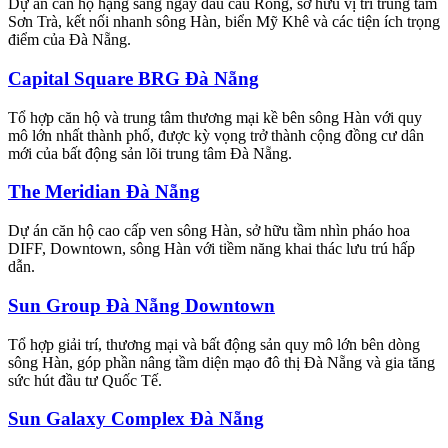
Dự án căn hộ hạng sang ngay đầu cầu Rồng, sở hữu vị trí trung tâm
Sơn Trà, kết nối nhanh sông Hàn, biển Mỹ Khê và các tiện ích trọng
điểm của Đà Nẵng.
Capital Square BRG Đà Nẵng
Tổ hợp căn hộ và trung tâm thương mại kề bên sông Hàn với quy
mô lớn nhất thành phố, được kỳ vọng trở thành cộng đồng cư dân
mới của bất động sản lõi trung tâm Đà Nẵng.
The Meridian Đà Nẵng
Dự án căn hộ cao cấp ven sông Hàn, sở hữu tầm nhìn pháo hoa
DIFF, Downtown, sông Hàn với tiềm năng khai thác lưu trú hấp
dẫn.
Sun Group Đà Nẵng Downtown
Tổ hợp giải trí, thương mại và bất động sản quy mô lớn bên dòng
sông Hàn, góp phần nâng tầm diện mạo đô thị Đà Nẵng và gia tăng
sức hút đầu tư Quốc Tế.
Sun Galaxy Complex Đà Nẵng