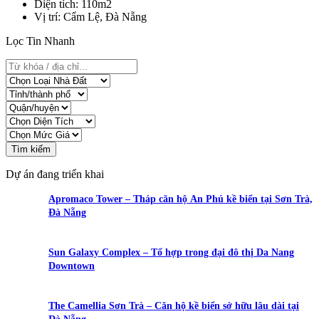
Diện tích
: 110m2
Vị trí
: Cẩm Lệ, Đà Nẵng
Lọc Tin Nhanh
Tìm kiếm
Dự án đang triển khai
Apromaco Tower – Tháp căn hộ An Phú kề biển tại Sơn Trà,
Đà Nẵng
Sun Galaxy Complex – Tổ hợp trong đại đô thị Da Nang
Downtown
The Camellia Sơn Trà – Căn hộ kề biển sở hữu lâu dài tại