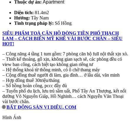
Thuộc dự án:
Apartment
Diện tích:
81.4m2
Hướng:
Tây Nam
Tình trạng pháp lý:
Sổ Hồng
SIÊU PHẨM TOÀ CĂN HỘ DÒNG TIỀN PHỐ THẠCH
LAM – CÁCH BIỂN MỸ KHÊ VÀI BƯỚC CHÂN – SIÊU
HOT!
– Công năng 4 tầng 1 tum gồm: 7 phòng căn hộ full nội thất xịn xò.
– Thiết kế thoáng, gỗ xịn, không gian sạch sẽ, các phòng đều có
view ban công, cách biệt tạo không gian riêng tư
– Hệ thống khoá từ thông minh, có ô chờ thang máy
– Cộng đồng thuê người đi làm, gia đình… ở lâu dài, văn minh
– Hợp đồng thuê 30triệu/tháng
– Sổ hồng hoàn công, pccc đầy đủ
– Tuyến phố du lịch, lưu trú sầm uất, Phố Tây An Thượng, kết nối
đường Võ Nguyên Giáp, Hồ Nghinh… cách Nguyễn Văn Thoại
vài bước chân.
🌐
BẤT ĐỘNG SẢN VI DIỆU. COM
Hình Ảnh