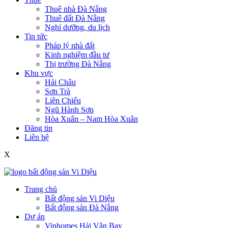
Thuê nhà Đà Nẵng
Thuê đất Đà Nẵng
Nghỉ dưỡng, du lịch
Tin tức
Pháp lý nhà đất
Kinh nghiệm đầu tư
Thị trường Đà Nẵng
Khu vực
Hải Châu
Sơn Trà
Liên Chiểu
Ngũ Hành Sơn
Hòa Xuân – Nam Hòa Xuân
Đăng tin
Liên hệ
X
Trang chủ
Bất động sản Vi Diệu
Bất động sản Đà Nẵng
Dự án
Vinhomes Hải Vân Bay