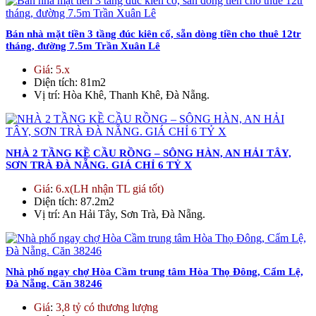
Bán nhà mặt tiền 3 tầng đúc kiên cố, sẵn dòng tiền cho thuê 12tr
tháng, đường 7.5m Trần Xuân Lê
Giá
:
5.x
Diện tích
: 81m2
Vị trí
: Hòa Khê, Thanh Khê, Đà Nẵng.
NHÀ 2 TẦNG KỀ CẦU RỒNG – SÔNG HÀN, AN HẢI TÂY,
SƠN TRÀ ĐÀ NẴNG. GIÁ CHỈ 6 TỶ X
Giá
:
6.x(LH nhận TL giá tốt)
Diện tích
: 87.2m2
Vị trí
: An Hải Tây, Sơn Trà, Đà Nẵng.
Nhà phố ngay chợ Hòa Cầm trung tâm Hòa Thọ Đông, Cẩm Lệ,
Đà Nẵng. Căn 38246
Giá
:
3,8 tỷ có thương lượng