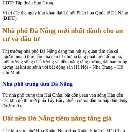
CĐT
: Tập đoàn Sun Group.
Vị trí đắc địa ngay khu khán đài Lễ hội Pháo hoa Quốc tế Đà Nẵng
(
DIFF
).
Nhà phố Đà Nẵng mới nhất dành cho an
cư và đầu tư
Thị trường nhà phố Đà Nẵng đang thu hút sự quan tâm của cả
người mua ở thực lẫn nhà đầu tư nhờ hạ tầng phát triển đồng bộ,
môi trường sống chất lượng và tiềm năng tăng trưởng dài hạn trong
tương lai khi so sánh với bất động sản Hà Nội – Nha Trang – Hồ
Chí Minh.
Nhà phố trung tâm Đà Nẵng
Từ nhà phố trung tâm Hải Châu, bất động sản ven sông Hàn đến
các khu đô thị mới phía Tây Bắc, nhiều cơ hội đầu tư hấp dẫn đang
được mở ra.
Đất nền Đà Nẵng tiềm năng tăng giá
Các khu vực như Hòa Xuân, Nam Hòa Xuân, Sơn Trà, Hải Châu,