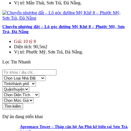
Vị trí
: Mân Thái, Sơn Trà, Đà Nẵng.
Chuyển nhượng đất – Lô góc đường Mỹ Khê 8 – Phước Mỹ, Sơn
Trà, Đà Nẵng
Giá
:
10 tỷ 8
Diện tích
: 90,5m2
Vị trí
: Phước Mỹ, Sơn Trà, Đà Nẵng.
Lọc Tin Nhanh
Tìm kiếm
Dự án đang triển khai
Apromaco Tower – Tháp căn hộ An Phú kề biển tại Sơn Trà,