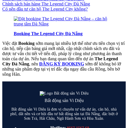
Chính sách bán hàng The Legend City Đà Nẵng
Có nên đầu tư căn hộ The Legend City không?
Booking The Legend City Đà Nẵng
Việc đặt
Booking
sớm mang lại nhiều lợi thế như ưu tiên chọn vị trí
căn hộ, tiếp cận bảng giá mới nhất, cập nhật chính sách ưu đãi và
được tư vấn chi tiết về tiến độ, pháp lý cũng như phương án thanh
toán của dự án. Nếu bạn đang quan tâm đến dự án
The Legend
City Đà Nẵng
, nên
ĐĂNG KÝ BOOKING
sớm để không bỏ lỡ
những sản phẩm đẹp tại vị trí đắc địa ngay đầu cầu Rồng, bên bờ
sông Hàn.
Bất động sản Vi Diệu
Bất động sản Vi Diệu là đơn vị chuyên tư vấn dự án, căn hộ, nhà
phố, đất nền và cơ hội đầu tư bất động sản tại Đà Nẵng, đặc biệt ở
Sơn Trà, Hải Châu, Ngũ Hành Sơn và Hòa Xuân.
Hotline: