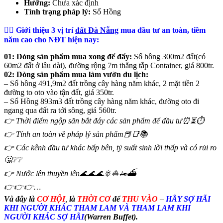
Hướng:
Chưa xác định
Tình trạng pháp lý:
Sổ Hồng
👨‍⚖ Giới thiệu 3 vị trí
đất Đà Nẵng
mua đầu tư an toàn, tiềm
năm cao cho NĐT hiện nay:
01: Dòng sản phẩm mua xong để đấy:
Sổ hồng 300m2 đất(có
60m2 đất ở lâu dài), đường rộng 7m thẳng tắp Container, giá 800tr.
02: Dòng sản phẩm mua làm vườn du lịch:
– Sổ hồng 491,9m2 đất trồng cây hàng năm khác, 2 mặt tiền 2
đường to oto vào tận đất, giá 350tr.
– Sổ Hồng 893m3 đất trồng cây hàng năm khác, đường oto đi
ngang qua đất ra tới sông, giá 560tr.
👉 Thời điểm ngộp săn bắt đáy các sản phẩm để đầu tư⏰⏳⏱
👉 Tính an toàn về pháp lý sản phẩm📕📑📚
👉 Các kênh đầu tư khác bấp bên, tỷ suất sinh lời thấp và có rủi ro
🤔❔❔
👉 Nước lên thuyền lên🌊🌊🌊🚢⛵🚤⛴
👉👉👉…
Và đây là
CƠ HỘI
,
là
THỜI CƠ
để
THU VÀO
–
HÃY SỢ HÃI
KHI NGƯỜI KHÁC THAM LAM VÀ THAM LAM KHI
NGƯỜI KHÁC SỢ HÃI
(Warren Buffet).