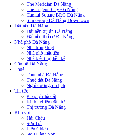
The Meridian Đà Nẵng
The Legend City Đà Nẵng
Capital Square BRG Đà Nẵng
Sun Group Đà Nẵng Downtown
Đất nền Đà Nẵng
Đất nền dự án Đà Nẵng
Đất nền thổ cư Đà Nẵng
Nhà phố Đà Nẵng
Nhà trong kiệt
Nhà phố mặt tiền
Nhà biệt thự, liền kề
Căn hộ Đà Nẵng
Thuê
Thuê nhà Đà Nẵng
Thuê đất Đà Nẵng
Nghỉ dưỡng, du lịch
Tin tức
Pháp lý nhà đất
Kinh nghiệm đầu tư
Thị trường Đà Nẵng
Khu vực
Hải Châu
Sơn Trà
Liên Chiểu
Ngũ Hành Sơn