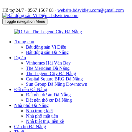
Hỗ trợ 24/7 -
0567 1567 68 -
website.bdsvidieu.com@gmail.com
Toggle navigation
Menu
Trang chủ
Bất động sản Vi Diệu
Bất động sản Đà Nẵng
Dự án
Vinhomes Hải Vân Bay
The Meridian Đà Nẵng
The Legend City Đà Nẵng
Capital Square BRG Đà Nẵng
Sun Group Đà Nẵng Downtown
Đất nền Đà Nẵng
Đất nền dự án Đà Nẵng
Đất nền thổ cư Đà Nẵng
Nhà phố Đà Nẵng
Nhà trong kiệt
Nhà phố mặt tiền
Nhà biệt thự, liền kề
Căn hộ Đà Nẵng
Thuê