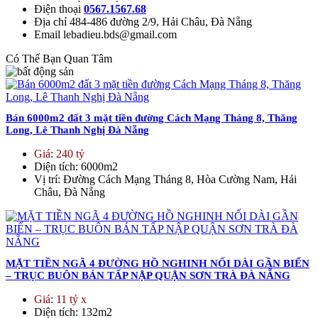
Điện thoại
0567.1567.68
Địa chỉ
484-486 đường 2/9, Hải Châu, Đà Nẵng
Email
lebadieu.bds@gmail.com
Có Thể Bạn Quan Tâm
Bán 6000m2 đất 3 mặt tiền đường Cách Mạng Tháng 8, Thăng
Long, Lê Thanh Nghị Đà Nẵng
Giá
:
240 tỷ
Diện tích
: 6000m2
Vị trí
: Đường Cách Mạng Tháng 8, Hòa Cường Nam, Hải
Châu, Đà Nẵng
MẶT TIỀN NGÃ 4 ĐƯỜNG HỒ NGHINH NỐI DÀI GẦN BIỂN
– TRỤC BUÔN BÁN TẤP NẬP QUẬN SƠN TRÀ ĐÀ NẴNG
Giá
:
11 tỷ x
Diện tích
: 132m2