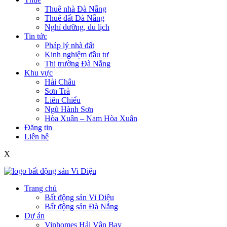
Thuê nhà Đà Nẵng
Thuê đất Đà Nẵng
Nghỉ dưỡng, du lịch
Tin tức
Pháp lý nhà đất
Kinh nghiệm đầu tư
Thị trường Đà Nẵng
Khu vực
Hải Châu
Sơn Trà
Liên Chiểu
Ngũ Hành Sơn
Hòa Xuân – Nam Hòa Xuân
Đăng tin
Liên hệ
X
Trang chủ
Bất động sản Vi Diệu
Bất động sản Đà Nẵng
Dự án
Vinhomes Hải Vân Bay