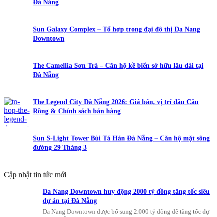
Đà Nẵng
Sun Galaxy Complex – Tổ hợp trong đại đô thị Da Nang
Downtown
The Camellia Sơn Trà – Căn hộ kề biển sở hữu lâu dài tại
Đà Nẵng
The Legend City Đà Nẵng 2026: Giá bán, vị trí đầu Cầu
Rồng & Chính sách bán hàng
Sun S-Light Tower Bùi Tá Hán Đà Nẵng – Căn hộ mặt sông
đường 29 Tháng 3
Cập nhật tin tức mới
Da Nang Downtown huy động 2000 tỷ đồng tăng tốc siêu
dự án tại Đà Nẵng
Da Nang Downtown được bổ sung 2.000 tỷ đồng để tăng tốc dự