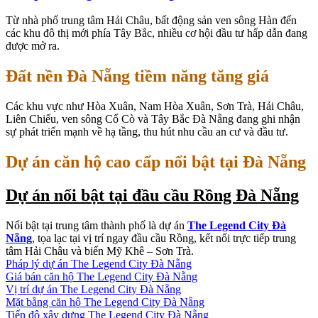
Từ nhà phố trung tâm Hải Châu, bất động sản ven sông Hàn đến
các khu đô thị mới phía Tây Bắc, nhiều cơ hội đầu tư hấp dẫn đang
được mở ra.
Đất nền Đà Nẵng tiềm năng tăng giá
Các khu vực như Hòa Xuân, Nam Hòa Xuân, Sơn Trà, Hải Châu,
Liên Chiểu, ven sông Cổ Cò và Tây Bắc Đà Nẵng đang ghi nhận
sự phát triển mạnh về hạ tầng, thu hút nhu cầu an cư và đầu tư.
Dự án căn hộ cao cấp nổi bật tại Đà Nẵng
Dự án nổi bật tại đầu cầu Rồng Đà Nẵng
Nổi bật tại trung tâm thành phố là dự án
The Legend City Đà
Nẵng
, tọa lạc tại vị trí ngay đầu cầu Rồng, kết nối trực tiếp trung
tâm Hải Châu và biển Mỹ Khê – Sơn Trà.
Pháp lý dự án The Legend City Đà Nẵng
Giá bán căn hộ The Legend City Đà Nẵng
Vị trí dự án The Legend City Đà Nẵng
Mặt bằng căn hộ The Legend City Đà Nẵng
Tiến độ xây dựng The Legend City Đà Nẵng