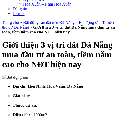
Hòa Xuân – Nam Hòa Xuân
Đăng tin
Liên hệ
Trang chủ
»
Bất động sản đất nền Đà Nẵng
»
Bất động sản đất nền
thổ cư Đà Nẵng
»
Giới thiệu 3 vị trí đất Đà Nẵng mua đầu tư an
toàn, tiềm năm cao cho NĐT hiện nay
Giới thiệu 3 vị trí đất Đà Nẵng
mua đầu tư an toàn, tiềm năm
cao cho NĐT hiện nay
Địa chỉ:
Hòa Ninh, Hòa Vang, Đà Nẵng
Giá:
<1 tỷ
Thuộc dự án:
Diện tích:
<1000m2