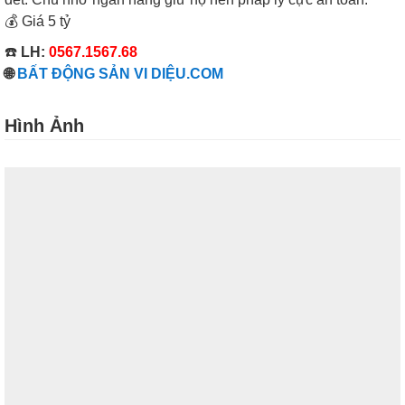
💰 Giá 5 tỷ
☎️
LH:
0567.1567.68
🌐
BẤT ĐỘNG SẢN VI DIỆU.COM
Hình Ảnh