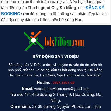
như phương án thanh toán của dự án. Nếu bạn đang quan
tâm đến dự án
The Legend City Đà Nẵng
, nên
ĐĂNG KÝ
BOOKING
sớm để không bỏ lỡ những sản phẩm đẹp tại vị trí
đắc địa ngay đầu cầu Rồng, bên bờ sông Hàn.
BẤT ĐỘNG SẢN VI DIỆU
Bất động sản Vi Diệu là đơn vị chuyên tư vấn dự án, căn hộ,
nhà phố, đất nền và cơ hội đầu tư bất động sản tại Đà Nẵng,
đặc biệt ở Sơn Trà, Hải Châu, Ngũ Hành Sơn và Hòa Xuân.
Hotline:
0567.1567.68
Email:
website.bdsvidieu.com@gmail.com
Trụ sở:
484-486 đường 2 Tháng 9, Hòa Cường, Đà
Nẵng.
Chi nhánh:
37-39 đường Nguyễn Phước Lan, Hòa