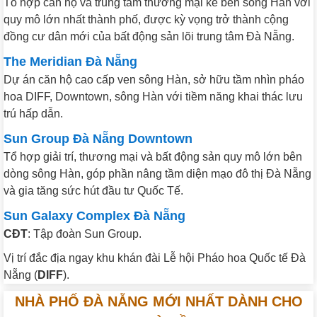
Tổ hợp căn hộ và trung tâm thương mại kề bên sông Hàn với
quy mô lớn nhất thành phố, được kỳ vọng trở thành cộng
đồng cư dân mới của bất động sản lõi trung tâm Đà Nẵng.
The Meridian Đà Nẵng
Dự án căn hộ cao cấp ven sông Hàn, sở hữu tầm nhìn pháo
hoa DIFF, Downtown, sông Hàn với tiềm năng khai thác lưu
trú hấp dẫn.
Sun Group Đà Nẵng Downtown
Tổ hợp giải trí, thương mại và bất động sản quy mô lớn bên
dòng sông Hàn, góp phần nâng tầm diện mạo đô thị Đà Nẵng
và gia tăng sức hút đầu tư Quốc Tế.
Sun Galaxy Complex Đà Nẵng
CĐT
: Tập đoàn Sun Group.
Vị trí đắc địa ngay khu khán đài Lễ hội Pháo hoa Quốc tế Đà
Nẵng (
DIFF
).
NHÀ PHỐ ĐÀ NẴNG MỚI NHẤT DÀNH CHO