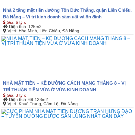
Nhà 2 tầng mặt tiền đường Tôn Đức Thắng, quận Liên Chiểu,
Đà Nẵng – Vị trí kinh doanh sầm uất và ổn định
Giá
:
6 tỷ x
Diện tích
: 125m2
Vị trí
: Hòa Minh, Liên Chiểu, Đà Nẵng.
NHÀ MẶT TIỀN – KỀ ĐƯỜNG CÁCH MẠNG THÁNG 8 – VỊ
TRÍ THUẬN TIỆN VỪA Ở VỪA KINH DOANH
Giá
:
3 tỷ x
Diện tích
: 69-128m2
Vị trí
: Khuê Trung, Cẩm Lệ, Đà Nẵng.