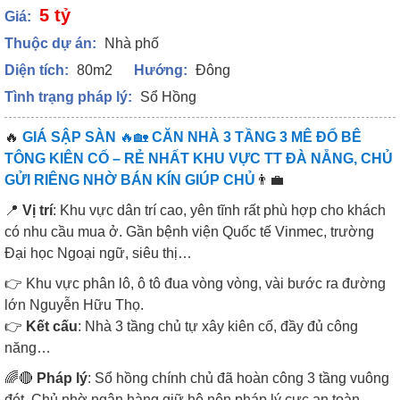
5 tỷ
Giá:
Thuộc dự án:
Nhà phố
Diện tích:
80m2
Hướng:
Đông
Tình trạng pháp lý:
Sổ Hồng
🔥
GIÁ SẬP SÀN
🔥🏡
CĂN NHÀ 3 TẦNG 3 MÊ ĐỔ BÊ
TÔNG KIÊN CỐ – RẺ NHẤT KHU VỰC TT ĐÀ NẴNG, CHỦ
GỬI RIÊNG NHỜ BÁN KÍN GIÚP CHỦ
👨‍💼
📍
Vị trí
: Khu vực dân trí cao, yên tĩnh rất phù hợp cho khách
có nhu cầu mua ở. Gần bệnh viện Quốc tế Vinmec, trường
Đại học Ngoại ngữ, siêu thị…
👉 Khu vực phân lô, ô tô đua vòng vòng, vài bước ra đường
lớn Nguyễn Hữu Thọ.
👉
Kết cấu
: Nhà 3 tầng chủ tự xây kiên cố, đầy đủ công
năng…
🌈🔴
Pháp lý
: Sổ hồng chính chủ đã hoàn công 3 tầng vuông
đét. Chủ nhờ ngân hàng giữ hộ nên pháp lý cực an toàn.