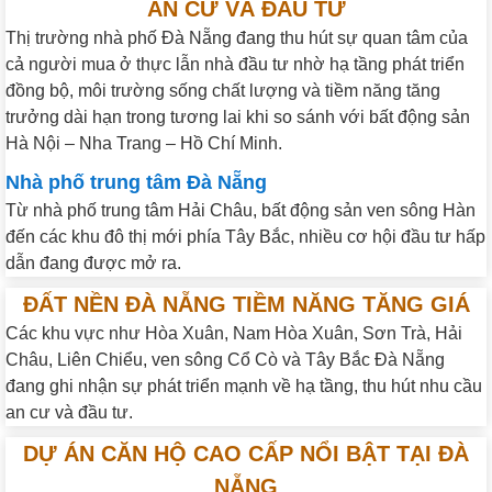
AN CƯ VÀ ĐẦU TƯ
Thị trường nhà phố Đà Nẵng đang thu hút sự quan tâm của
cả người mua ở thực lẫn nhà đầu tư nhờ hạ tầng phát triển
đồng bộ, môi trường sống chất lượng và tiềm năng tăng
trưởng dài hạn trong tương lai khi so sánh với bất động sản
Hà Nội – Nha Trang – Hồ Chí Minh.
Nhà phố trung tâm Đà Nẵng
Từ nhà phố trung tâm Hải Châu, bất động sản ven sông Hàn
đến các khu đô thị mới phía Tây Bắc, nhiều cơ hội đầu tư hấp
dẫn đang được mở ra.
ĐẤT NỀN ĐÀ NẴNG TIỀM NĂNG TĂNG GIÁ
Các khu vực như Hòa Xuân, Nam Hòa Xuân, Sơn Trà, Hải
Châu, Liên Chiểu, ven sông Cổ Cò và Tây Bắc Đà Nẵng
đang ghi nhận sự phát triển mạnh về hạ tầng, thu hút nhu cầu
an cư và đầu tư.
DỰ ÁN CĂN HỘ CAO CẤP NỔI BẬT TẠI ĐÀ
NẴNG