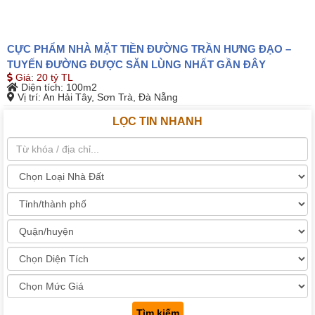
CỰC PHẨM NHÀ MẶT TIỀN ĐƯỜNG TRẦN HƯNG ĐẠO –
TUYẾN ĐƯỜNG ĐƯỢC SĂN LÙNG NHẤT GẦN ĐÂY
Giá
:
20 tỷ TL
Diện tích
: 100m2
Vị trí
: An Hải Tây, Sơn Trà, Đà Nẵng
LỌC TIN NHANH
Tìm kiếm