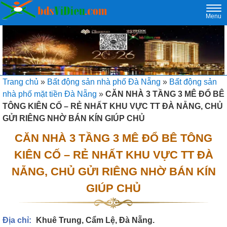
Togg
Menu
navi
Trang chủ
»
Bất động sản nhà phố Đà Nẵng
»
Bất động sản
nhà phố mặt tiền Đà Nẵng
»
CĂN NHÀ 3 TẦNG 3 MÊ ĐỔ BÊ
TÔNG KIÊN CỐ – RẺ NHẤT KHU VỰC TT ĐÀ NẴNG, CHỦ
GỬI RIÊNG NHỜ BÁN KÍN GIÚP CHỦ
CĂN NHÀ 3 TẦNG 3 MÊ ĐỔ BÊ TÔNG
KIÊN CỐ – RẺ NHẤT KHU VỰC TT ĐÀ
NẴNG, CHỦ GỬI RIÊNG NHỜ BÁN KÍN
GIÚP CHỦ
Địa chỉ:
Khuê Trung, Cẩm Lệ, Đà Nẵng.