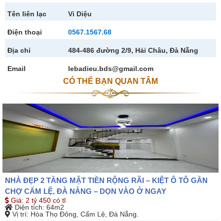
Tên liên lạc
Vi Diệu
Điện thoại
0567.1567.68
Địa chỉ
484-486 đường 2/9, Hải Châu, Đà Nẵng
Email
lebadieu.bds@gmail.com
CÓ THỂ BẠN QUAN TÂM
NHÀ ĐẸP 2 TẦNG MẶT TIỀN RỘNG RÃI – KIỆT Ô TÔ GẦN
CHỢ CẨM LỆ, ĐÀ NẴNG – DỌN VÀO Ở NGAY
Giá
:
2 tỷ 450 có tl
Diện tích
: 64m2
Vị trí
: Hòa Thọ Đông, Cẩm Lệ, Đà Nẵng.