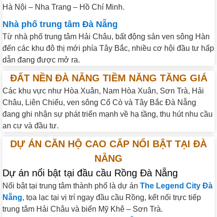
Hà Nội – Nha Trang – Hồ Chí Minh.
Nhà phố trung tâm Đà Nẵng
Từ nhà phố trung tâm Hải Châu, bất động sản ven sông Hàn
đến các khu đô thị mới phía Tây Bắc, nhiều cơ hội đầu tư hấp
dẫn đang được mở ra.
ĐẤT NỀN ĐÀ NẴNG TIỀM NĂNG TĂNG GIÁ
Các khu vực như Hòa Xuân, Nam Hòa Xuân, Sơn Trà, Hải
Châu, Liên Chiểu, ven sông Cổ Cò và Tây Bắc Đà Nẵng
đang ghi nhận sự phát triển mạnh về hạ tầng, thu hút nhu cầu
an cư và đầu tư.
DỰ ÁN CĂN HỘ CAO CẤP NỔI BẬT TẠI ĐÀ
NẴNG
Dự án nổi bật tại đầu cầu Rồng Đà Nẵng
Nổi bật tại trung tâm thành phố là dự án
The Legend City Đà
Nẵng
, tọa lạc tại vị trí ngay đầu cầu Rồng, kết nối trực tiếp
trung tâm Hải Châu và biển Mỹ Khê – Sơn Trà.