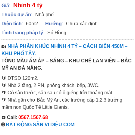
Nhỉnh 4 tỷ
Giá:
Thuộc dự án:
Nhà phố
Diện tích:
60m2
Hướng:
Chưa xác định
Tình trạng pháp lý:
Sổ Hồng
🏡
NHÀ PHÂN KHÚC NHỈNH 4 TỶ – CÁCH BIỂN 450M –
KHU PHỐ TÂY.
TÔNG MÀU ẤM ÁP – SÁNG – KHU CHẾ LAN VIÊN – BẮC
MỸ AN ĐÀ NẴNG.
🔰 DTSD 120m2.
🔰 Nhà 2 tầng, 2 PN, phòng khách, bếp, 3WC.
🔰 Có sân trước, sân sau có ô giếng trời thoáng mát.
🔰 Nhà gần chợ Bắc Mỹ An, các trường cấp 1,2,3 trường
mầm non Quốc Tế Little Giants.
☎️
Call:
0567.1567.68
🌐
BẤT ĐỘNG SẢN VI DIỆU.COM