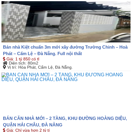
Bán nhà Kiệt chuẩn 3m mới xây đường Trường Chinh – Hoà
Phát – Cẩm Lệ – Đà Nẵng. Full nội thất
Giá
:
1 tỷ 850 có tl
Diện tích
: 80m2
Vị trí
: Hòa Phát, Cẩm Lệ, Đà Nẵng.
BÁN CĂN NHÀ MỚI – 2 TẦNG, KHU ĐƯỜNG HOÀNG DIỆU,
QUẬN HẢI CHÂU, ĐÀ NẴNG
Giá
:
Chỉ vừa hơn 2 tỷ tí