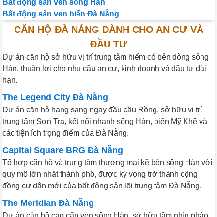
Bất động sản ven sông Hàn
Bất động sản ven biển Đà Nẵng
CĂN HỘ ĐÀ NẴNG DÀNH CHO AN CƯ VÀ
ĐẦU TƯ
Dự án căn hộ sở hữu vị trí trung tâm hiếm có bên dòng sông
Hàn, thuận lợi cho nhu cầu an cư, kinh doanh và đầu tư dài
hạn.
The Legend City Đà Nẵng
Dự án căn hộ hạng sang ngay đầu cầu Rồng, sở hữu vị trí
trung tâm Sơn Trà, kết nối nhanh sông Hàn, biển Mỹ Khê và
các tiện ích trọng điểm của Đà Nẵng.
Capital Square BRG Đà Nẵng
Tổ hợp căn hộ và trung tâm thương mại kề bên sông Hàn với
quy mô lớn nhất thành phố, được kỳ vọng trở thành cộng
đồng cư dân mới của bất động sản lõi trung tâm Đà Nẵng.
The Meridian Đà Nẵng
Dự án căn hộ cao cấp ven sông Hàn, sở hữu tầm nhìn pháo