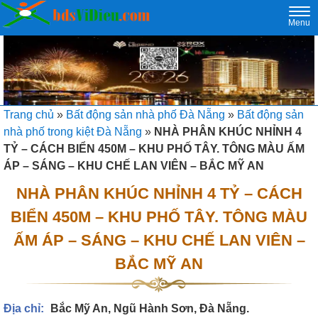
Togg
Menu
navi
Trang chủ
»
Bất động sản nhà phố Đà Nẵng
»
Bất động sản
nhà phố trong kiệt Đà Nẵng
»
NHÀ PHÂN KHÚC NHỈNH 4
TỶ – CÁCH BIỂN 450M – KHU PHỐ TÂY. TÔNG MÀU ẤM
ÁP – SÁNG – KHU CHẾ LAN VIÊN – BẮC MỸ AN
NHÀ PHÂN KHÚC NHỈNH 4 TỶ – CÁCH
BIỂN 450M – KHU PHỐ TÂY. TÔNG MÀU
ẤM ÁP – SÁNG – KHU CHẾ LAN VIÊN –
BẮC MỸ AN
Địa chỉ:
Bắc Mỹ An, Ngũ Hành Sơn, Đà Nẵng.