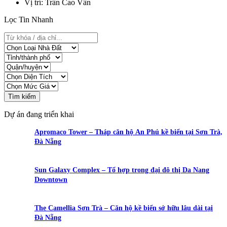
Vị trí
: Trần Cao Vân
Lọc Tin Nhanh
Tìm kiếm
Dự án đang triển khai
Apromaco Tower – Tháp căn hộ An Phú kề biển tại Sơn Trà,
Đà Nẵng
Sun Galaxy Complex – Tổ hợp trong đại đô thị Da Nang
Downtown
The Camellia Sơn Trà – Căn hộ kề biển sở hữu lâu dài tại
Đà Nẵng