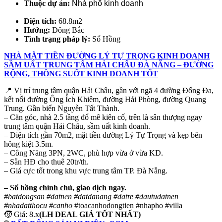
Thuộc dự án:
Nhà phố kinh doanh
Diện tích:
68.8m2
Hướng:
Đông Bắc
Tình trạng pháp lý:
Sổ Hồng
NHÀ MẶT TIỀN ĐƯỜNG LÝ TỰ TRỌNG KINH DOANH
SẦM UẤT TRUNG TÂM HẢI CHÂU ĐÀ NẴNG – ĐƯỜNG
RỘNG, THÔNG SUỐT KINH DOANH TỐT
📍 Vị trí trung tâm quận Hải Châu, gần với ngã 4 đường Đống Đa,
kết nối đường Ông Ích Khiêm, đường Hải Phòng, đường Quang
Trung. Gần biển Nguyễn Tất Thành.
– Căn góc, nhà 2.5 tầng đổ mê kiên cố, trên là sân thượng ngay
trung tâm quận Hải Châu, sầm uất kinh doanh.
– Diện tích gần 70m2, mặt tiền đường Lý Tự Trọng và kẹp bên
hông kiệt 3.5m.
– Công Năng 3PN, 2WC, phù hợp vừa ở vừa KD.
– Sẵn HĐ cho thuê 20tr/th.
– Giá cực tốt trong khu vực trung tâm TP. Đà Nẵng.
– Sổ hồng chính chủ, giao dịch ngay.
#batdongsan #datnen #datdanang #datre #dautudatnen
#nhadatthocu #canho
#toacanhodongtien #nhapho #villa
🧒 Giá: 8.x
(LH DEAL GIÁ TỐT NHẤT)