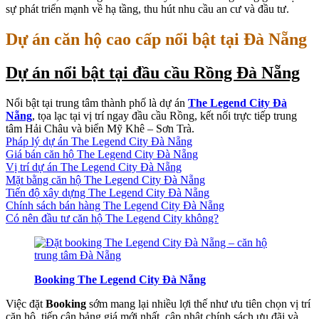
sự phát triển mạnh về hạ tầng, thu hút nhu cầu an cư và đầu tư.
Dự án căn hộ cao cấp nổi bật tại Đà Nẵng
Dự án nổi bật tại đầu cầu Rồng Đà Nẵng
Nổi bật tại trung tâm thành phố là dự án
The Legend City Đà
Nẵng
, tọa lạc tại vị trí ngay đầu cầu Rồng, kết nối trực tiếp trung
tâm Hải Châu và biển Mỹ Khê – Sơn Trà.
Pháp lý dự án The Legend City Đà Nẵng
Giá bán căn hộ The Legend City Đà Nẵng
Vị trí dự án The Legend City Đà Nẵng
Mặt bằng căn hộ The Legend City Đà Nẵng
Tiến độ xây dựng The Legend City Đà Nẵng
Chính sách bán hàng The Legend City Đà Nẵng
Có nên đầu tư căn hộ The Legend City không?
Booking The Legend City Đà Nẵng
Việc đặt
Booking
sớm mang lại nhiều lợi thế như ưu tiên chọn vị trí
căn hộ, tiếp cận bảng giá mới nhất, cập nhật chính sách ưu đãi và