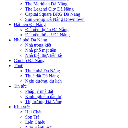
The Meridian Đà Nẵng
The Legend City Đà Nẵng
Capital Square BRG Đà Nẵng
Sun Group Đà Nẵng Downtown
Đất nền Đà Nẵng
Đất nền dự án Đà Nẵng
Đất nền thổ cư Đà Nẵng
Nhà phố Đà Nẵng
Nhà trong kiệt
Nhà phố mặt tiền
Nhà biệt thự, liền kề
Căn hộ Đà Nẵng
Thuê
Thuê nhà Đà Nẵng
Thuê đất Đà Nẵng
Nghỉ dưỡng, du lịch
Tin tức
Pháp lý nhà đất
Kinh nghiệm đầu tư
Thị trường Đà Nẵng
Khu vực
Hải Châu
Sơn Trà
Liên Chiểu
Ngũ Hành Sơn