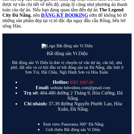
được tư vấn chi tiết về tiến độ, pháp lý cũng như phương án thanh
toán của dự án. Nếu bạn đang quan tâm đến dự án
The Legend
City Đà Nẵng
, nên
ĐĂNG KÝ BOOKING
sớm để không bỏ lỡ
những sản phẩm đẹp tại vị trí đắc địa ngay đầu cầu Rồng, bên bờ
sông Hàn.
Bất động sản Vi Diệu
Bất động sản Vi Diệu là đơn vị chuyên tư vấn dự án, căn hộ, nhà
phố, đất nền và cơ hội đầu tư bất động sản tại Đà Nẵng, đặc biệt ở
Sơn Trà, Hải Châu, Ngũ Hành Sơn và Hòa Xuân.
Hotline:
0567.1567.68
Email:
website.bdsvidieu.com@gmail.com
Trụ sở:
484-486 đường 2 Tháng 9, Hòa Cường, Đà
Nẵng.
Chi nhánh:
37-39 đường Nguyễn Phước Lan, Hòa
Xuân, Đà Nẵng.
Xem view Panorama 360° Đà Nẵng
Giới thiệu Bất động sản Vi Diệu