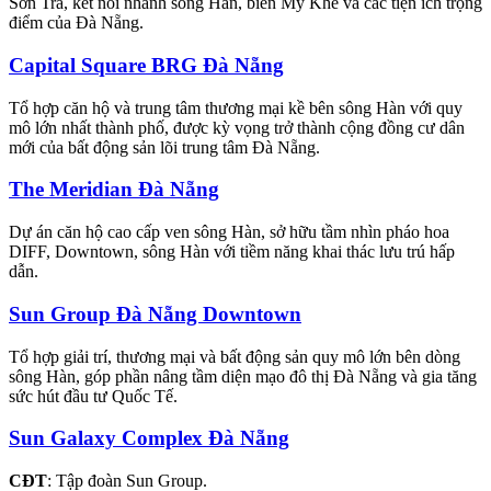
Sơn Trà, kết nối nhanh sông Hàn, biển Mỹ Khê và các tiện ích trọng
điểm của Đà Nẵng.
Capital Square BRG Đà Nẵng
Tổ hợp căn hộ và trung tâm thương mại kề bên sông Hàn với quy
mô lớn nhất thành phố, được kỳ vọng trở thành cộng đồng cư dân
mới của bất động sản lõi trung tâm Đà Nẵng.
The Meridian Đà Nẵng
Dự án căn hộ cao cấp ven sông Hàn, sở hữu tầm nhìn pháo hoa
DIFF, Downtown, sông Hàn với tiềm năng khai thác lưu trú hấp
dẫn.
Sun Group Đà Nẵng Downtown
Tổ hợp giải trí, thương mại và bất động sản quy mô lớn bên dòng
sông Hàn, góp phần nâng tầm diện mạo đô thị Đà Nẵng và gia tăng
sức hút đầu tư Quốc Tế.
Sun Galaxy Complex Đà Nẵng
CĐT
: Tập đoàn Sun Group.