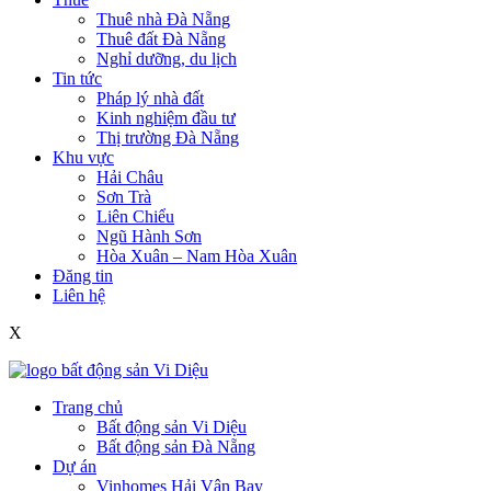
Thuê nhà Đà Nẵng
Thuê đất Đà Nẵng
Nghỉ dưỡng, du lịch
Tin tức
Pháp lý nhà đất
Kinh nghiệm đầu tư
Thị trường Đà Nẵng
Khu vực
Hải Châu
Sơn Trà
Liên Chiểu
Ngũ Hành Sơn
Hòa Xuân – Nam Hòa Xuân
Đăng tin
Liên hệ
X
Trang chủ
Bất động sản Vi Diệu
Bất động sản Đà Nẵng
Dự án
Vinhomes Hải Vân Bay