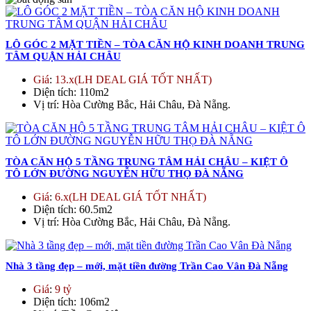
LÔ GÓC 2 MẶT TIỀN – TÒA CĂN HỘ KINH DOANH TRUNG
TÂM QUẬN HẢI CHÂU
Giá
:
13.x(LH DEAL GIÁ TỐT NHẤT)
Diện tích
: 110m2
Vị trí
: Hòa Cường Bắc, Hải Châu, Đà Nẵng.
TÒA CĂN HỘ 5 TẦNG TRUNG TÂM HẢI CHÂU – KIỆT Ô
TÔ LỚN ĐƯỜNG NGUYỄN HỮU THỌ ĐÀ NẴNG
Giá
:
6.x(LH DEAL GIÁ TỐT NHẤT)
Diện tích
: 60.5m2
Vị trí
: Hòa Cường Bắc, Hải Châu, Đà Nẵng.
Nhà 3 tầng đẹp – mới, mặt tiền đường Trần Cao Vân Đà Nẵng
Giá
:
9 tỷ
Diện tích
: 106m2