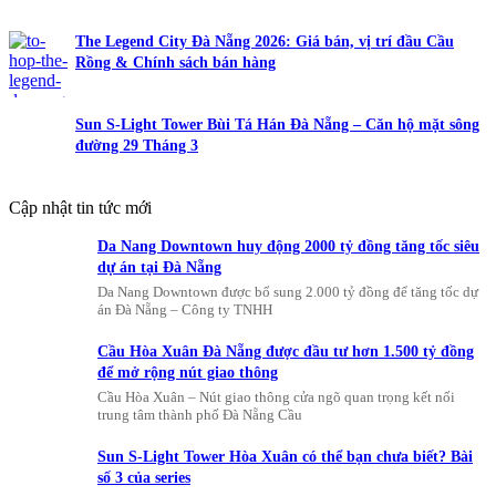
The Legend City Đà Nẵng 2026: Giá bán, vị trí đầu Cầu
Rồng & Chính sách bán hàng
Sun S-Light Tower Bùi Tá Hán Đà Nẵng – Căn hộ mặt sông
đường 29 Tháng 3
Cập nhật tin tức mới
Da Nang Downtown huy động 2000 tỷ đồng tăng tốc siêu
dự án tại Đà Nẵng
Da Nang Downtown được bổ sung 2.000 tỷ đồng để tăng tốc dự
án Đà Nẵng – Công ty TNHH
Cầu Hòa Xuân Đà Nẵng được đầu tư hơn 1.500 tỷ đồng
để mở rộng nút giao thông
Cầu Hòa Xuân – Nút giao thông cửa ngõ quan trọng kết nối
trung tâm thành phố Đà Nẵng Cầu
Sun S-Light Tower Hòa Xuân có thể bạn chưa biết? Bài
số 3 của series