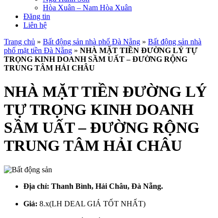
Hòa Xuân – Nam Hòa Xuân
Đăng tin
Liên hệ
Trang chủ
»
Bất động sản nhà phố Đà Nẵng
»
Bất động sản nhà
phố mặt tiền Đà Nẵng
»
NHÀ MẶT TIỀN ĐƯỜNG LÝ TỰ
TRỌNG KINH DOANH SẦM UẤT – ĐƯỜNG RỘNG
TRUNG TÂM HẢI CHÂU
NHÀ MẶT TIỀN ĐƯỜNG LÝ
TỰ TRỌNG KINH DOANH
SẦM UẤT – ĐƯỜNG RỘNG
TRUNG TÂM HẢI CHÂU
Địa chỉ:
Thanh Bình, Hải Châu, Đà Nẵng.
Giá:
8.x(LH DEAL GIÁ TỐT NHẤT)