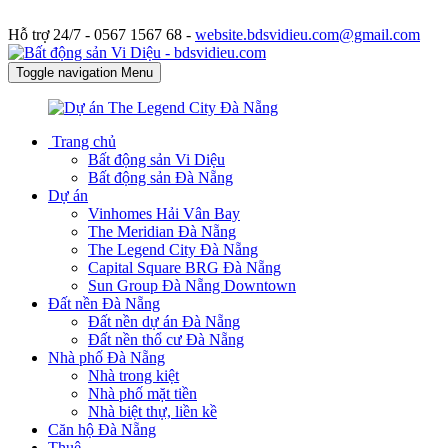
Hỗ trợ 24/7 -
0567 1567 68 -
website.bdsvidieu.com@gmail.com
Toggle navigation
Menu
Trang chủ
Bất động sản Vi Diệu
Bất động sản Đà Nẵng
Dự án
Vinhomes Hải Vân Bay
The Meridian Đà Nẵng
The Legend City Đà Nẵng
Capital Square BRG Đà Nẵng
Sun Group Đà Nẵng Downtown
Đất nền Đà Nẵng
Đất nền dự án Đà Nẵng
Đất nền thổ cư Đà Nẵng
Nhà phố Đà Nẵng
Nhà trong kiệt
Nhà phố mặt tiền
Nhà biệt thự, liền kề
Căn hộ Đà Nẵng
Thuê