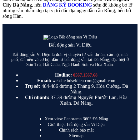
City Đà Nẵng
, nên
ĐĂNG KÝ BOOKING
sớm để không bỏ lỡ
những sản phẩm đẹp tại vị trí đắc địa ngay đầu cầu Rồng, bên bờ
sông Hàn.
Bất động sản Vi Diệu
Bất động sản Vi Diệu là đơn vị chuyên tư vấn dự án, căn hộ, nhà
phố, đất nền và cơ hội đầu tư bất động sản tại Đà Nẵng, đặc biệt ở
Sơn Trà, Hải Châu, Ngũ Hành Sơn và Hòa Xuân.
Hotline:
0567.1567.68
Email:
website.bdsvidieu.com@gmail.com
Trụ sở:
484-486 đường 2 Tháng 9, Hòa Cường, Đà
Nẵng.
Chi nhánh:
37-39 đường Nguyễn Phước Lan, Hòa
Xuân, Đà Nẵng.
Xem view Panorama 360° Đà Nẵng
Giới thiệu Bất động sản Vi Diệu
Chính sách bảo mật
Sitemap