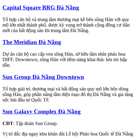
Capital Square BRG Đà Nẵng
Tổ hợp căn hộ và trung tâm thương mại kề bên sông Hàn với quy
mô lớn nhất thành phố, được kỳ vọng trở thành cộng đồng cư dân
mới của bất động sản lõi trung tâm Đà Nẵng.
The Meridian Đà Nẵng
Dự án căn hộ cao cấp ven sông Hàn, sở hữu tầm nhìn pháo hoa
DIFF, Downtown, sông Hàn với tiềm năng khai thác lưu trú hấp
dẫn.
Sun Group Đà Nẵng Downtown
Tổ hợp giải trí, thương mại và bất động sản quy mô lớn bên dòng
sông Hàn, góp phần nâng tầm diện mạo đô thị Đà Nẵng và gia tăng
sức hút đầu tư Quốc Tế.
Sun Galaxy Complex Đà Nẵng
CĐT
: Tập đoàn Sun Group.
Vị trí đắc địa ngay khu khán đài Lễ hội Pháo hoa Quốc tế Đà Nẵng