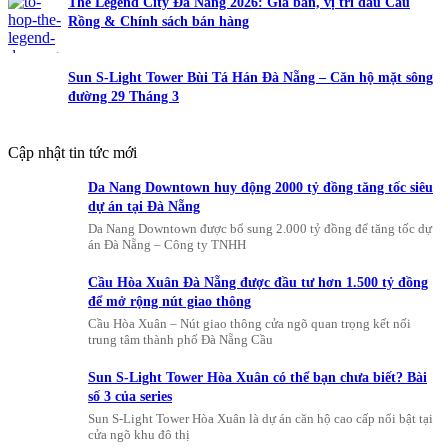
The Legend City Đà Nẵng 2026: Giá bán, vị trí đầu Cầu
Rồng & Chính sách bán hàng
Sun S-Light Tower Bùi Tá Hán Đà Nẵng – Căn hộ mặt sông
đường 29 Tháng 3
Cập nhật tin tức mới
Da Nang Downtown huy động 2000 tỷ đồng tăng tốc siêu
dự án tại Đà Nẵng
Da Nang Downtown được bổ sung 2.000 tỷ đồng để tăng tốc dự
án Đà Nẵng – Công ty TNHH
Cầu Hòa Xuân Đà Nẵng được đầu tư hơn 1.500 tỷ đồng
để mở rộng nút giao thông
Cầu Hòa Xuân – Nút giao thông cửa ngõ quan trọng kết nối
trung tâm thành phố Đà Nẵng Cầu
Sun S-Light Tower Hòa Xuân có thể bạn chưa biết? Bài
số 3 của series
Sun S-Light Tower Hòa Xuân là dự án căn hộ cao cấp nổi bật tại
cửa ngõ khu đô thị