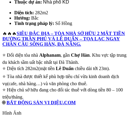
Thuộc dự án:
Nhà phố KD
Diện tích:
282m2
Hướng:
Bắc
Tình trạng pháp lý:
Sổ Hồng
🔥🔥🔥
SIÊU ĐẮC ĐỊA – TÒA NHÀ SỞ HỮU 2 MẶT TIỀN
ĐƯỜNG TRẦN PHÚ VÀ LÊ DUẨN – TỌA LẠC NGAY
CHÂN CẦU SÔNG HÀN, ĐÀ NẴNG.
⭐ Đối diện tòa nhà
Alphanam
, gần
Chợ Hàn
. Khu vực tập trung
du khách sầm uất bậc nhất tại Đà Thành.
⭐ Diện tích 282m2(mặt tiền
Lê Duẩn
chiều dài tới 23m).
⭐ Tòa nhà được thiết kế phù hợp tiêu chí vừa kinh doanh dịch
vụ(cafe, nhà hàng…) và văn phòng cho thuê.
⭐ Hiện chủ sở hữu đang cho đối tác thuê với dòng tiền 80 – 100
triệu/tháng.
🌐
BẤT ĐỘNG SẢN VI DIỆU.COM
Hình Ảnh