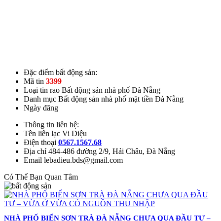
Đặc điểm bất động sản:
Mã tin
3399
Loại tin rao
Bất động sản nhà phố Đà Nẵng
Danh mục
Bất động sản nhà phố mặt tiền Đà Nẵng
Ngày đăng
Thông tin liên hệ:
Tên liên lạc
Vi Diệu
Điện thoại
0567.1567.68
Địa chỉ
484-486 đường 2/9, Hải Châu, Đà Nẵng
Email
lebadieu.bds@gmail.com
Có Thể Bạn Quan Tâm
NHÀ PHỐ BIỂN SƠN TRÀ ĐÀ NẴNG CHƯA QUA ĐẦU TƯ –