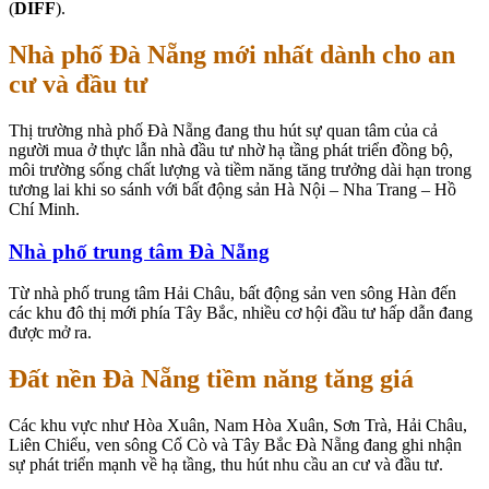
(
DIFF
).
Nhà phố Đà Nẵng mới nhất dành cho an
cư và đầu tư
Thị trường nhà phố Đà Nẵng đang thu hút sự quan tâm của cả
người mua ở thực lẫn nhà đầu tư nhờ hạ tầng phát triển đồng bộ,
môi trường sống chất lượng và tiềm năng tăng trưởng dài hạn trong
tương lai khi so sánh với bất động sản Hà Nội – Nha Trang – Hồ
Chí Minh.
Nhà phố trung tâm Đà Nẵng
Từ nhà phố trung tâm Hải Châu, bất động sản ven sông Hàn đến
các khu đô thị mới phía Tây Bắc, nhiều cơ hội đầu tư hấp dẫn đang
được mở ra.
Đất nền Đà Nẵng tiềm năng tăng giá
Các khu vực như Hòa Xuân, Nam Hòa Xuân, Sơn Trà, Hải Châu,
Liên Chiểu, ven sông Cổ Cò và Tây Bắc Đà Nẵng đang ghi nhận
sự phát triển mạnh về hạ tầng, thu hút nhu cầu an cư và đầu tư.