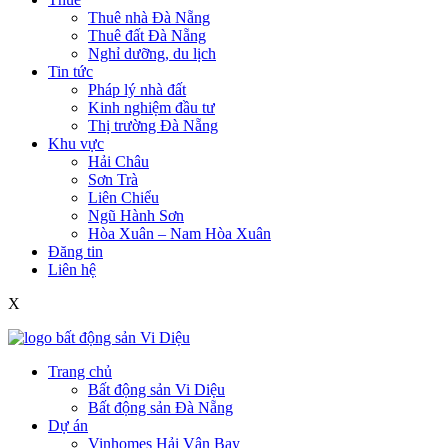
Thuê nhà Đà Nẵng
Thuê đất Đà Nẵng
Nghỉ dưỡng, du lịch
Tin tức
Pháp lý nhà đất
Kinh nghiệm đầu tư
Thị trường Đà Nẵng
Khu vực
Hải Châu
Sơn Trà
Liên Chiểu
Ngũ Hành Sơn
Hòa Xuân – Nam Hòa Xuân
Đăng tin
Liên hệ
X
Trang chủ
Bất động sản Vi Diệu
Bất động sản Đà Nẵng
Dự án
Vinhomes Hải Vân Bay