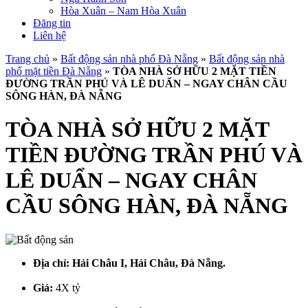
Hòa Xuân – Nam Hòa Xuân
Đăng tin
Liên hệ
Trang chủ
»
Bất động sản nhà phố Đà Nẵng
»
Bất động sản nhà
phố mặt tiền Đà Nẵng
»
TÒA NHÀ SỞ HỮU 2 MẶT TIỀN
ĐƯỜNG TRẦN PHÚ VÀ LÊ DUẨN – NGAY CHÂN CẦU
SÔNG HÀN, ĐÀ NẴNG
TÒA NHÀ SỞ HỮU 2 MẶT
TIỀN ĐƯỜNG TRẦN PHÚ VÀ
LÊ DUẨN – NGAY CHÂN
CẦU SÔNG HÀN, ĐÀ NẴNG
Địa chỉ:
Hải Châu I, Hải Châu, Đà Nẵng.
Giá:
4X tỷ